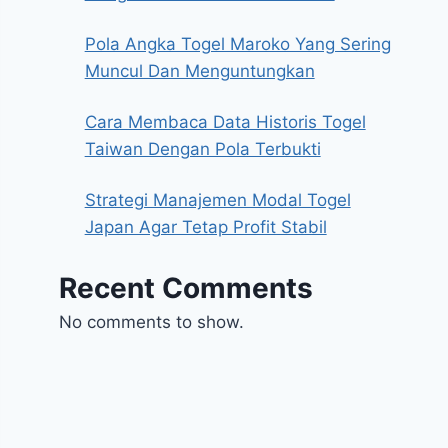
Pola Angka Togel Maroko Yang Sering
Muncul Dan Menguntungkan
Cara Membaca Data Historis Togel
Taiwan Dengan Pola Terbukti
Strategi Manajemen Modal Togel
Japan Agar Tetap Profit Stabil
Recent Comments
No comments to show.