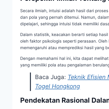
Secara ilmiah, intuisi adalah hasil dari pr
dan pola yang pernah ditemui. Namun, dalam 
dipelajari, sehingga intuisi tidak memiliki das
Dalam statistik, keacakan berarti setiap hasi
oleh faktor psikologis seperti perasaan. Oleh
memengaruhi atau memprediksi hasil yang b
Dengan memahami hal ini, kita dapat melihat
yang memiliki pola atau pengalaman berulan
Baca Juga:
Teknik Efisien
Togel Hongkong
Pendekatan Rasional Dalam