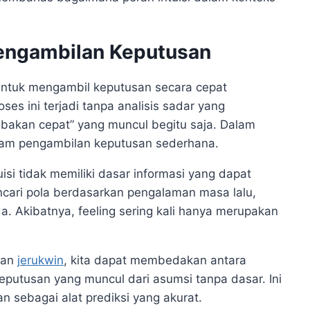
Pengambilan Keputusan
 untuk mengambil keputusan secara cepat
es ini terjadi tanpa analisis sadar yang
ebakan cepat” yang muncul begitu saja. Dalam
dalam pengambilan keputusan sederhana.
isi tidak memiliki dasar informasi yang dapat
ncari pola berdasarkan pengalaman masa lalu,
. Akibatnya, feeling sering kali hanya merupakan
nan
jerukwin
, kita dapat membedakan antara
putusan yang muncul dari asumsi tanpa dasar. Ini
n sebagai alat prediksi yang akurat.