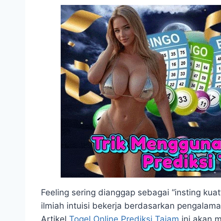
Feeling sering dianggap sebagai “insting ku
ilmiah intuisi bekerja berdasarkan pengal
Artikel
Togel Online Prediksi Tajam
ini akan 