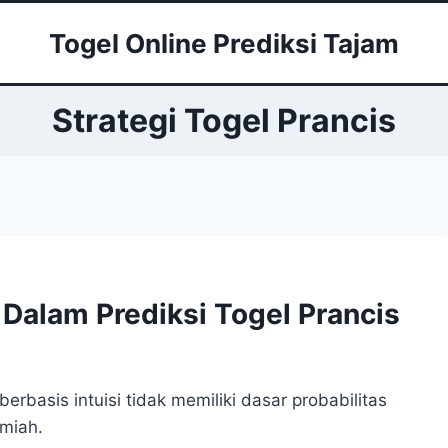
Togel Online Prediksi Tajam
Strategi Togel Prancis
Dalam Prediksi Togel Prancis
rbasis intuisi tidak memiliki dasar probabilitas
miah.