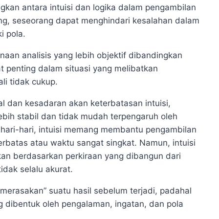
an antara intuisi dan logika dalam pengambilan
g, seseorang dapat menghindari kesalahan dalam
i pola.
aan analisis yang lebih objektif dibandingkan
t penting dalam situasi yang melibatkan
ali tidak cukup.
dan kesadaran akan keterbatasan intuisi,
ih stabil dan tidak mudah terpengaruh oleh
sehari-hari, intuisi memang membantu pengambilan
erbatas atau waktu sangat singkat. Namun, intuisi
kan berdasarkan perkiraan yang dibangun dari
dak selalu akurat.
merasakan” suatu hasil sebelum terjadi, padahal
ng dibentuk oleh pengalaman, ingatan, dan pola