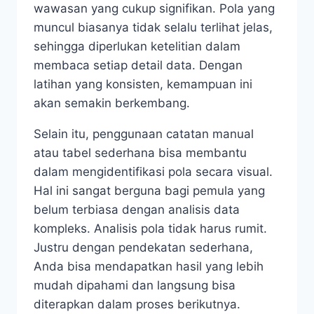
wawasan yang cukup signifikan. Pola yang
muncul biasanya tidak selalu terlihat jelas,
sehingga diperlukan ketelitian dalam
membaca setiap detail data. Dengan
latihan yang konsisten, kemampuan ini
akan semakin berkembang.
Selain itu, penggunaan catatan manual
atau tabel sederhana bisa membantu
dalam mengidentifikasi pola secara visual.
Hal ini sangat berguna bagi pemula yang
belum terbiasa dengan analisis data
kompleks. Analisis pola tidak harus rumit.
Justru dengan pendekatan sederhana,
Anda bisa mendapatkan hasil yang lebih
mudah dipahami dan langsung bisa
diterapkan dalam proses berikutnya.