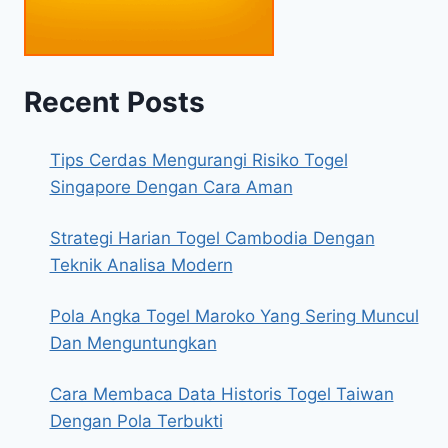
Recent Posts
Tips Cerdas Mengurangi Risiko Togel
Singapore Dengan Cara Aman
Strategi Harian Togel Cambodia Dengan
Teknik Analisa Modern
Pola Angka Togel Maroko Yang Sering Muncul
Dan Menguntungkan
Cara Membaca Data Historis Togel Taiwan
Dengan Pola Terbukti