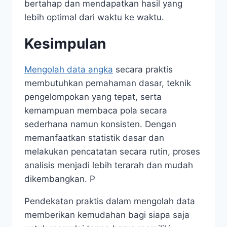
bertahap dan mendapatkan hasil yang
lebih optimal dari waktu ke waktu.
Kesimpulan
Mengolah data angka
secara praktis
membutuhkan pemahaman dasar, teknik
pengelompokan yang tepat, serta
kemampuan membaca pola secara
sederhana namun konsisten. Dengan
memanfaatkan statistik dasar dan
melakukan pencatatan secara rutin, proses
analisis menjadi lebih terarah dan mudah
dikembangkan. P
Pendekatan praktis dalam mengolah data
memberikan kemudahan bagi siapa saja