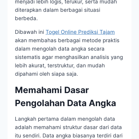
menjadi lebih logis, terukur, serta mudah
diterapkan dalam berbagai situasi
berbeda.
Dibawah ini
Togel Online Prediksi Tajam
akan membahas berbagai metode praktis
dalam mengolah data angka secara
sistematis agar menghasilkan analisis yang
lebih akurat, terstruktur, dan mudah
dipahami oleh siapa saja.
Memahami Dasar
Pengolahan Data Angka
Langkah pertama dalam mengolah data
adalah memahami struktur dasar dari data
itu sendiri. Data angka biasanya terdiri dari