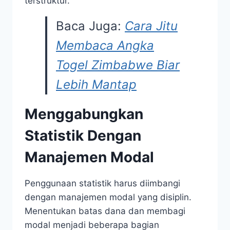
terstruktur.
Baca Juga:
Cara Jitu
Membaca Angka
Togel Zimbabwe Biar
Lebih Mantap
Menggabungkan
Statistik Dengan
Manajemen Modal
Penggunaan statistik harus diimbangi
dengan manajemen modal yang disiplin.
Menentukan batas dana dan membagi
modal menjadi beberapa bagian