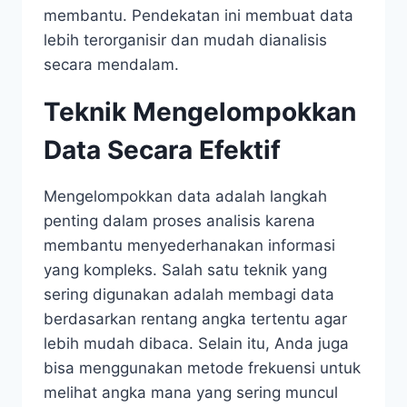
membantu. Pendekatan ini membuat data
lebih terorganisir dan mudah dianalisis
secara mendalam.
Teknik Mengelompokkan
Data Secara Efektif
Mengelompokkan data adalah langkah
penting dalam proses analisis karena
membantu menyederhanakan informasi
yang kompleks. Salah satu teknik yang
sering digunakan adalah membagi data
berdasarkan rentang angka tertentu agar
lebih mudah dibaca. Selain itu, Anda juga
bisa menggunakan metode frekuensi untuk
melihat angka mana yang sering muncul