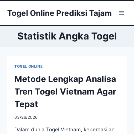
Skip
Togel Online Prediksi Tajam
to
content
Statistik Angka Togel
TOGEL ONLINE
Metode Lengkap Analisa
Tren Togel Vietnam Agar
Tepat
03/26/2026
Dalam dunia Togel Vietnam, keberhasilan