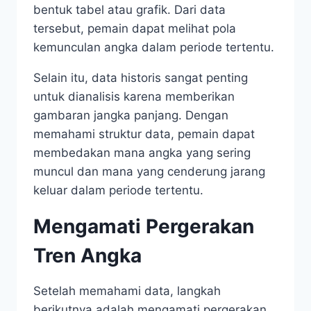
bentuk tabel atau grafik. Dari data
tersebut, pemain dapat melihat pola
kemunculan angka dalam periode tertentu.
Selain itu, data historis sangat penting
untuk dianalisis karena memberikan
gambaran jangka panjang. Dengan
memahami struktur data, pemain dapat
membedakan mana angka yang sering
muncul dan mana yang cenderung jarang
keluar dalam periode tertentu.
Mengamati Pergerakan
Tren Angka
Setelah memahami data, langkah
berikutnya adalah mengamati pergerakan