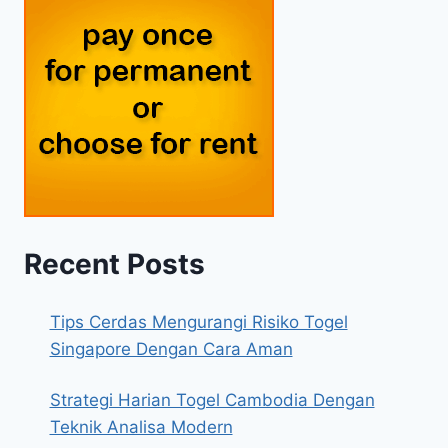
Recent Posts
Tips Cerdas Mengurangi Risiko Togel
Singapore Dengan Cara Aman
Strategi Harian Togel Cambodia Dengan
Teknik Analisa Modern