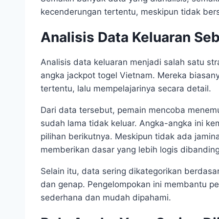
kecenderungan tertentu, meskipun tidak bers
Analisis Data Keluaran Seb
Analisis data keluaran menjadi salah satu s
angka jackpot togel Vietnam. Mereka biasan
tertentu, lalu mempelajarinya secara detail.
Dari data tersebut, pemain mencoba menemu
sudah lama tidak keluar. Angka-angka ini k
pilihan berikutnya. Meskipun tidak ada jamin
memberikan dasar yang lebih logis dibandi
Selain itu, data sering dikategorikan berdasa
dan genap. Pengelompokan ini membantu pema
sederhana dan mudah dipahami.