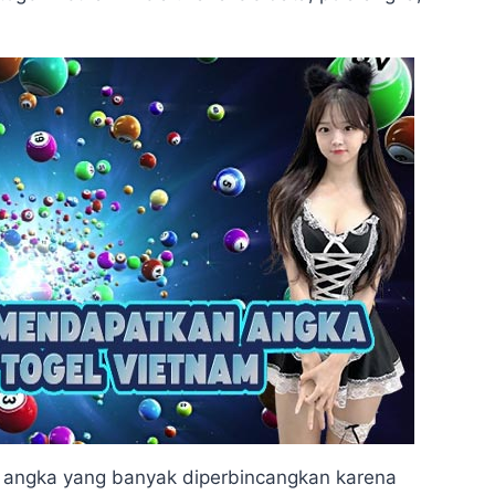
n angka yang banyak diperbincangkan karena