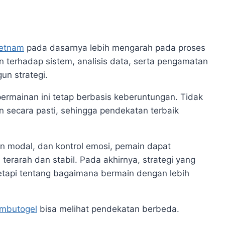
ietnam
pada dasarnya lebih mengarah pada proses
n terhadap sistem, analisis data, serta pengamatan
n strategi.
permainan ini tetap berbasis keberuntungan. Tidak
secara pasti, sehingga pendekatan terbaik
n modal, dan kontrol emosi, pemain dapat
erarah dan stabil. Pada akhirnya, strategi yang
etapi tentang bagaimana bermain dengan lebih
umbutogel
bisa melihat pendekatan berbeda.