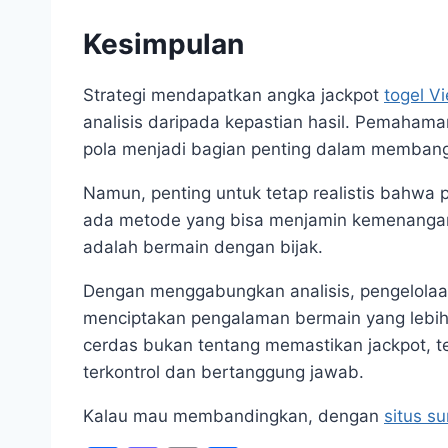
Kesimpulan
Strategi mendapatkan angka jackpot
togel V
analisis daripada kepastian hasil. Pemahama
pola menjadi bagian penting dalam membangu
Namun, penting untuk tetap realistis bahwa 
ada metode yang bisa menjamin kemenangan 
adalah bermain dengan bijak.
Dengan menggabungkan analisis, pengelolaa
menciptakan pengalaman bermain yang lebih t
cerdas bukan tentang memastikan jackpot, t
terkontrol dan bertanggung jawab.
Kalau mau membandingkan, dengan
situs s