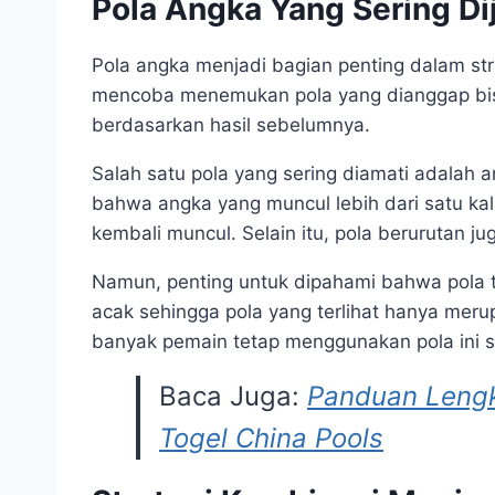
Pola Angka Yang Sering Di
Pola angka menjadi bagian penting dalam st
mencoba menemukan pola yang dianggap bi
berdasarkan hasil sebelumnya.
Salah satu pola yang sering diamati adalah
bahwa angka yang muncul lebih dari satu kali
kembali muncul. Selain itu, pola berurutan ju
Namun, penting untuk dipahami bahwa pola te
acak sehingga pola yang terlihat hanya merup
banyak pemain tetap menggunakan pola ini se
Baca Juga:
Panduan Leng
Togel China Pools