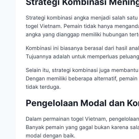
Strategi Kombinasi Menin
Strategi kombinasi angka menjadi salah sat
togel Vietnam. Pemain tidak hanya mengand
angka yang dianggap memiliki hubungan tert
Kombinasi ini biasanya berasal dari hasil ana
Tujuannya adalah untuk memperluas peluang 
Selain itu, strategi kombinasi juga membant
Dengan memiliki beberapa alternatif, pemain 
tidak terduga.
Pengelolaan Modal dan Ko
Dalam permainan togel Vietnam, pengelolaan
Banyak pemain yang gagal bukan karena sala
modal dengan baik.