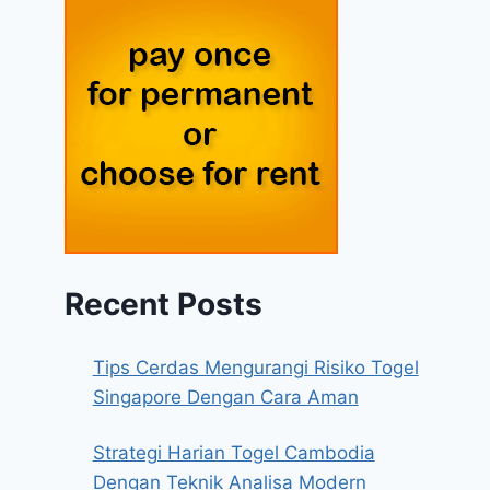
Recent Posts
Tips Cerdas Mengurangi Risiko Togel
Singapore Dengan Cara Aman
Strategi Harian Togel Cambodia
Dengan Teknik Analisa Modern