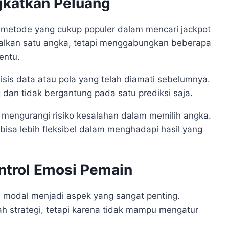
gkatkan Peluang
u metode yang cukup populer dalam mencari jackpot
alkan satu angka, tetapi menggabungkan beberapa
entu.
lisis data atau pola yang telah diamati sebelumnya.
dan tidak bergantung pada satu prediksi saja.
u mengurangi risiko kesalahan dalam memilih angka.
bisa lebih fleksibel dalam menghadapi hasil yang
ntrol Emosi Pemain
 modal menjadi aspek yang sangat penting.
h strategi, tetapi karena tidak mampu mengatur