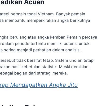
jadikan Acuan
rategi bermain togel Vietnam. Banyak pemain
sa membantu memperkirakan angka berikutnya
 angka berulang atau angka kembar. Pemain percaya
 dalam periode tertentu memiliki potensi untuk
ga sering menjadi perhatian dalam analisis .
rsebut tidak bersifat tetap. Sistem undian tetap
akan hasil kebetulan statistik. Meski demikian,
bagai bagian dari strategi mereka.
kap Mendapatkan Angka Jitu