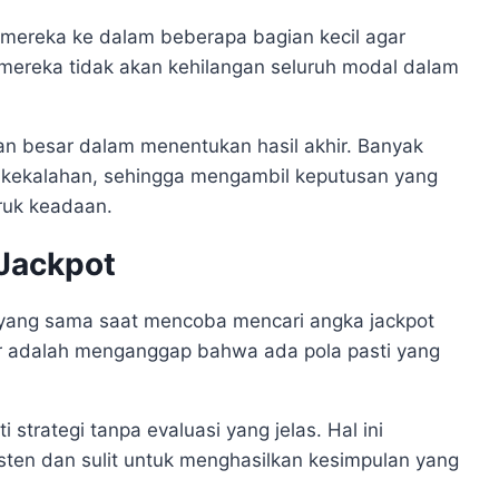
mereka ke dalam beberapa bagian kecil agar
, mereka tidak akan kehilangan seluruh modal dalam
ran besar dalam menentukan hasil akhir. Banyak
 kekalahan, sehingga mengambil keputusan yang
uruk keadaan.
Jackpot
yang sama saat mencoba mencari angka jackpot
ar adalah menganggap bahwa ada pola pasti yang
 strategi tanpa evaluasi yang jelas. Hal ini
sten dan sulit untuk menghasilkan kesimpulan yang