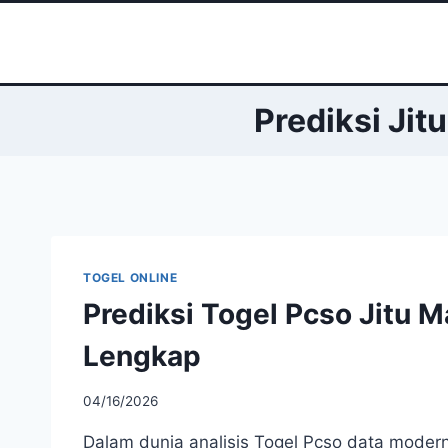
Skip
to
content
Prediksi Jit
TOGEL ONLINE
Prediksi Togel Pcso Jitu M
Lengkap
04/16/2026
Dalam dunia analisis Togel Pcso data modern