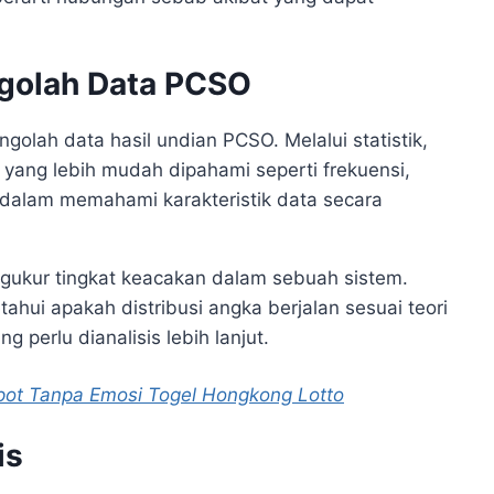
ngolah Data PCSO
olah data hasil undian PCSO. Melalui statistik,
yang lebih mudah dipahami seperti frekuensi,
 dalam memahami karakteristik data secara
engukur tingkat keacakan dalam sebuah sistem.
ahui apakah distribusi angka berjalan sesuai teori
g perlu dianalisis lebih lanjut.
kpot Tanpa Emosi Togel Hongkong Lotto
is