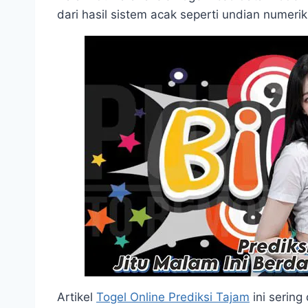
dari hasil sistem acak seperti undian numerik
Artikel
Togel Online Prediksi Tajam
ini serin