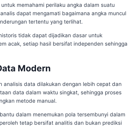
ar untuk memahami perilaku angka dalam suatu
, analis dapat mengamati bagaimana angka muncul
derungan tertentu yang terlihat.
storis tidak dapat dijadikan dasar untuk
m acak, setiap hasil bersifat independen sehingga
 Data Modern
analisis data dilakukan dengan lebih cepat dan
taan data dalam waktu singkat, sehingga proses
ndingkan metode manual.
embantu dalam menemukan pola tersembunyi dalam
eroleh tetap bersifat analitis dan bukan prediksi