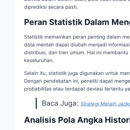
diprediksi secara pasti.
Peran Statistik Dalam Me
Statistik memainkan peran penting dalam meng
data mentah dapat diubah menjadi informasi 
distribusi, dan tren umum. Hal ini membantu
keseluruhan.
Selain itu, statistik juga digunakan untuk m
Dengan pendekatan ini, peneliti dapat menget
probabilitas atau terdapat deviasi tertentu yan
Baca Juga:
Strategi Meraih Jac
Analisis Pola Angka Histor