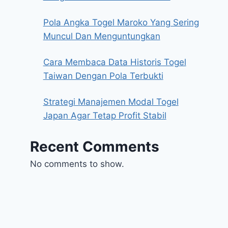
Pola Angka Togel Maroko Yang Sering
Muncul Dan Menguntungkan
Cara Membaca Data Historis Togel
Taiwan Dengan Pola Terbukti
Strategi Manajemen Modal Togel
Japan Agar Tetap Profit Stabil
Recent Comments
No comments to show.