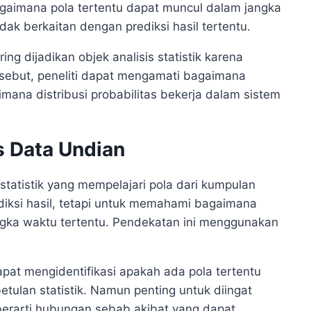
agaimana pola tertentu dapat muncul dalam jangka
idak berkaitan dengan prediksi hasil tertentu.
ng dijadikan objek analisis statistik karena
tersebut, peneliti dapat mengamati bagaimana
ana distribusi probabilitas bekerja dalam sistem
 Data Undian
statistik yang mempelajari pola dari kumpulan
iksi hasil, tetapi untuk memahami bagaimana
angka waktu tertentu. Pendekatan ini menggunakan
pat mengidentifikasi apakah ada pola tertentu
tulan statistik. Namun penting untuk diingat
berarti hubungan sebab akibat yang dapat