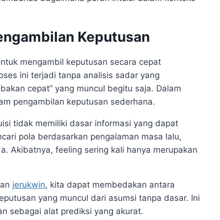
Pengambilan Keputusan
 untuk mengambil keputusan secara cepat
es ini terjadi tanpa analisis sadar yang
ebakan cepat” yang muncul begitu saja. Dalam
dalam pengambilan keputusan sederhana.
isi tidak memiliki dasar informasi yang dapat
ncari pola berdasarkan pengalaman masa lalu,
. Akibatnya, feeling sering kali hanya merupakan
nan
jerukwin
, kita dapat membedakan antara
putusan yang muncul dari asumsi tanpa dasar. Ini
n sebagai alat prediksi yang akurat.