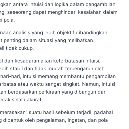
an antara intuisi dan logika dalam pengambilan
g, seseorang dapat menghindari kesalahan dalam
i pola.
aan analisis yang lebih objektif dibandingkan
t penting dalam situasi yang melibatkan
ali tidak cukup.
dan kesadaran akan keterbatasan intuisi,
ih stabil dan tidak mudah terpengaruh oleh
sehari-hari, intuisi memang membantu pengambilan
erbatas atau waktu sangat singkat. Namun, intuisi
kan berdasarkan perkiraan yang dibangun dari
dak selalu akurat.
merasakan” suatu hasil sebelum terjadi, padahal
ng dibentuk oleh pengalaman, ingatan, dan pola