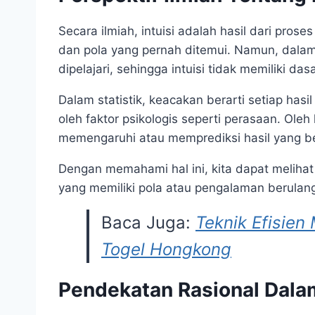
Secara ilmiah, intuisi adalah hasil dari pr
dan pola yang pernah ditemui. Namun, dalam 
dipelajari, sehingga intuisi tidak memiliki das
Dalam statistik, keacakan berarti setiap hasi
oleh faktor psikologis seperti perasaan. Oleh
memengaruhi atau memprediksi hasil yang b
Dengan memahami hal ini, kita dapat melihat
yang memiliki pola atau pengalaman berulan
Baca Juga:
Teknik Efisien
Togel Hongkong
Pendekatan Rasional Dalam