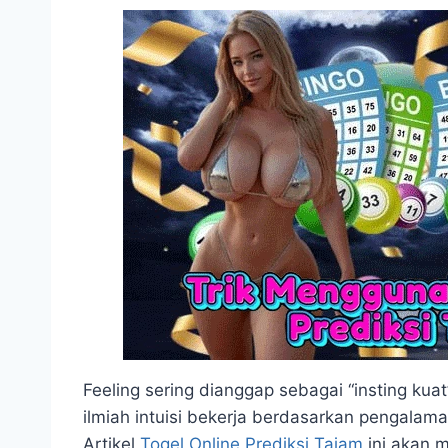
Feeling sering dianggap sebagai “insting ku
ilmiah intuisi bekerja berdasarkan pengal
Artikel
Togel Online Prediksi Tajam
ini akan 