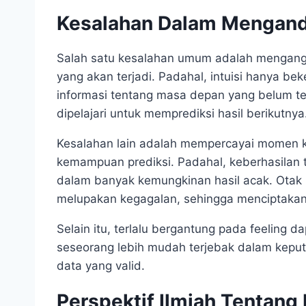
Kesalahan Dalam Mengand
Salah satu kesalahan umum adalah mengang
yang akan terjadi. Padahal, intuisi hanya be
informasi tentang masa depan yang belum ter
dipelajari untuk memprediksi hasil berikutnya
Kesalahan lain adalah mempercayai momen ke
kemampuan prediksi. Padahal, keberhasilan te
dalam banyak kemungkinan hasil acak. Otak
melupakan kegagalan, sehingga menciptakan 
Selain itu, terlalu bergantung pada feeling d
seseorang lebih mudah terjebak dalam keputu
data yang valid.
Perspektif Ilmiah Tentang 