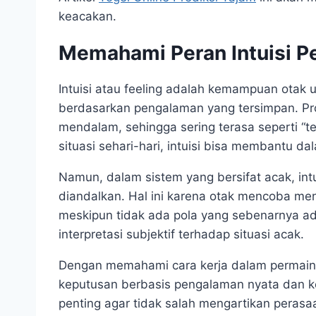
keacakan.
Memahami Peran Intuisi 
Intuisi atau feeling adalah kemampuan otak
berdasarkan pengalaman yang tersimpan. Pros
mendalam, sehingga sering terasa seperti “t
situasi sehari-hari, intuisi bisa membantu 
Namun, dalam sistem yang bersifat acak, intu
diandalkan. Hal ini karena otak mencoba me
meskipun tidak ada pola yang sebenarnya ada
interpretasi subjektif terhadap situasi acak.
Dengan memahami cara kerja dalam permai
keputusan berbasis pengalaman nyata dan ke
penting agar tidak salah mengartikan perasaa