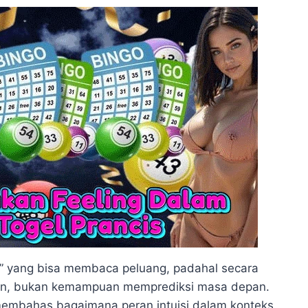
at” yang bisa membaca peluang, padahal secara
aman, bukan kemampuan memprediksi masa depan.
membahas bagaimana peran intuisi dalam konteks