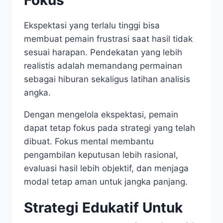
Fokus
Ekspektasi yang terlalu tinggi bisa
membuat pemain frustrasi saat hasil tidak
sesuai harapan. Pendekatan yang lebih
realistis adalah memandang permainan
sebagai hiburan sekaligus latihan analisis
angka.
Dengan mengelola ekspektasi, pemain
dapat tetap fokus pada strategi yang telah
dibuat. Fokus mental membantu
pengambilan keputusan lebih rasional,
evaluasi hasil lebih objektif, dan menjaga
modal tetap aman untuk jangka panjang.
Strategi Edukatif Untuk