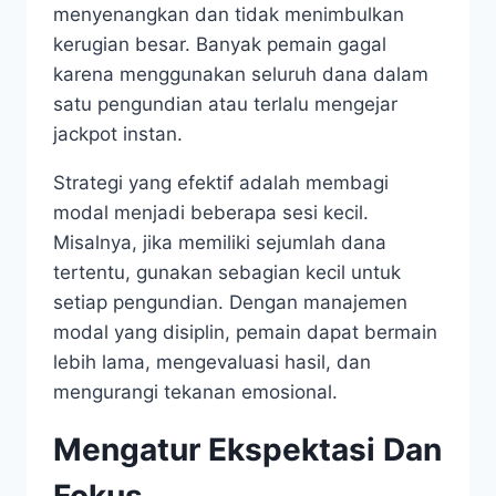
menyenangkan dan tidak menimbulkan
kerugian besar. Banyak pemain gagal
karena menggunakan seluruh dana dalam
satu pengundian atau terlalu mengejar
jackpot instan.
Strategi yang efektif adalah membagi
modal menjadi beberapa sesi kecil.
Misalnya, jika memiliki sejumlah dana
tertentu, gunakan sebagian kecil untuk
setiap pengundian. Dengan manajemen
modal yang disiplin, pemain dapat bermain
lebih lama, mengevaluasi hasil, dan
mengurangi tekanan emosional.
Mengatur Ekspektasi Dan