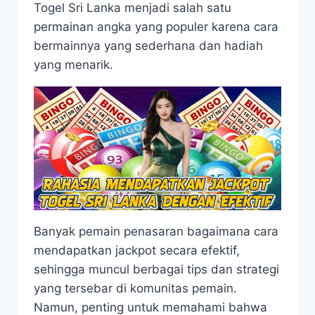
Togel Sri Lanka menjadi salah satu
permainan angka yang populer karena cara
bermainnya yang sederhana dan hadiah
yang menarik.
Banyak pemain penasaran bagaimana cara
mendapatkan jackpot secara efektif,
sehingga muncul berbagai tips dan strategi
yang tersebar di komunitas pemain.
Namun, penting untuk memahami bahwa