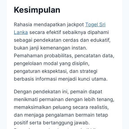
Kesimpulan
Rahasia mendapatkan jackpot
Togel Sri
Lanka
secara efektif sebaiknya dipahami
sebagai pendekatan cerdas dan edukatif,
bukan janji kemenangan instan.
Pemahaman probabilitas, pencatatan data,
pengelolaan modal yang disiplin,
pengaturan ekspektasi, dan strategi
berbasis informasi menjadi kunci utama.
Dengan pendekatan ini, pemain dapat
menikmati permainan dengan lebih tenang,
memaksimalkan peluang secara realistis,
dan menjaga pengalaman bermain tetap
positif serta bertanggung jawab.