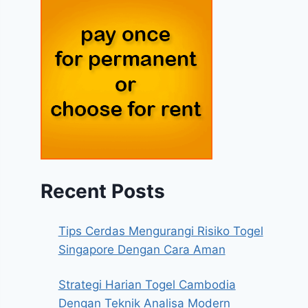
Recent Posts
Tips Cerdas Mengurangi Risiko Togel
Singapore Dengan Cara Aman
Strategi Harian Togel Cambodia
Dengan Teknik Analisa Modern