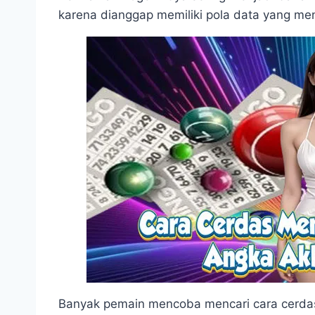
karena dianggap memiliki pola data yang mena
Banyak pemain mencoba mencari cara cerda