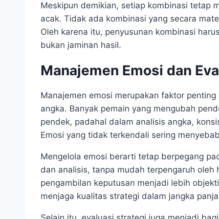
Meskipun demikian, setiap kombinasi tetap 
acak. Tidak ada kombinasi yang secara matem
Oleh karena itu, penyusunan kombinasi harus 
bukan jaminan hasil.
Manajemen Emosi dan Eval
Manajemen emosi merupakan faktor penting d
angka. Banyak pemain yang mengubah pendeka
pendek, padahal dalam analisis angka, konsis
Emosi yang tidak terkendali sering menyebab
Mengelola emosi berarti tetap berpegang pad
dan analisis, tanpa mudah terpengaruh oleh h
pengambilan keputusan menjadi lebih objekti
menjaga kualitas strategi dalam jangka panja
Selain itu, evaluasi strategi juga menjadi ba