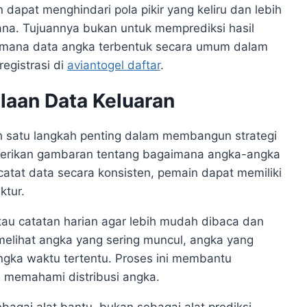
dapat menghindari pola pikir yang keliru dan lebih
ana. Tujuannya bukan untuk memprediksi hasil
imana data angka terbentuk secara umum dalam
egistrasi di
aviantogel daftar
.
aan Data Keluaran
 satu langkah penting dalam membangun strategi
emberikan gambaran tentang bagaimana angka-angka
atat data secara konsisten, pemain dapat memiliki
ktur.
tau catatan harian agar lebih mudah dibaca dan
 melihat angka yang sering muncul, angka yang
angka waktu tertentu. Proses ini membantu
m memahami distribusi angka.
bagai alat bantu, bukan sebagai alat prediksi