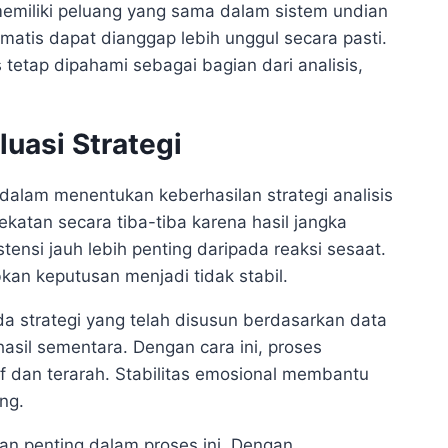
memiliki peluang yang sama dalam sistem undian
atis dapat dianggap lebih unggul secara pasti.
tetap dipahami sebagai bagian dari analisis,
uasi Strategi
alam menentukan keberhasilan strategi analisis
tan secara tiba-tiba karena hasil jangka
tensi jauh lebih penting daripada reaksi sesaat.
kan keputusan menjadi tidak stabil.
a strategi yang telah disusun berdasarkan data
asil sementara. Dengan cara ini, proses
f dan terarah. Stabilitas emosional membantu
ng.
gian penting dalam proses ini. Dengan