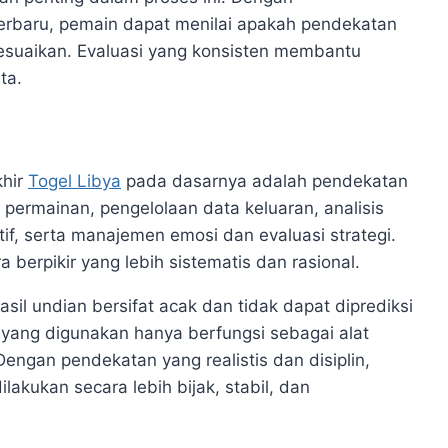
erbaru, pemain dapat menilai apakah pendekatan
sesuaikan. Evaluasi yang konsisten membantu
ta.
khir
Togel Libya
pada dasarnya adalah pendekatan
permainan, pengelolaan data keluaran, analisis
if, serta manajemen emosi dan evaluasi strategi.
erpikir yang lebih sistematis dan rasional.
sil undian bersifat acak dan tidak dapat diprediksi
 yang digunakan hanya berfungsi sebagai alat
engan pendekatan yang realistis dan disiplin,
akukan secara lebih bijak, stabil, dan