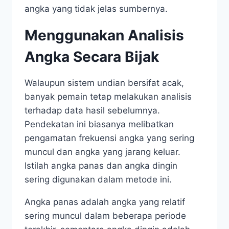
angka yang tidak jelas sumbernya.
Menggunakan Analisis
Angka Secara Bijak
Walaupun sistem undian bersifat acak,
banyak pemain tetap melakukan analisis
terhadap data hasil sebelumnya.
Pendekatan ini biasanya melibatkan
pengamatan frekuensi angka yang sering
muncul dan angka yang jarang keluar.
Istilah angka panas dan angka dingin
sering digunakan dalam metode ini.
Angka panas adalah angka yang relatif
sering muncul dalam beberapa periode