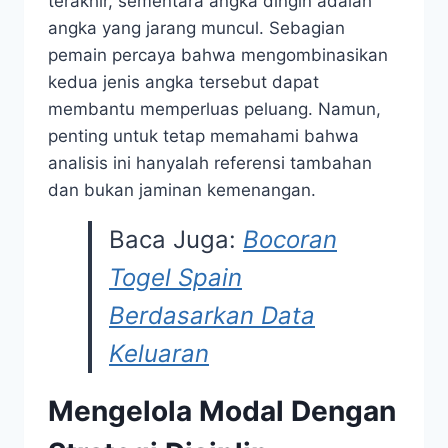
terakhir, sementara angka dingin adalah
angka yang jarang muncul. Sebagian
pemain percaya bahwa mengombinasikan
kedua jenis angka tersebut dapat
membantu memperluas peluang. Namun,
penting untuk tetap memahami bahwa
analisis ini hanyalah referensi tambahan
dan bukan jaminan kemenangan.
Baca Juga:
Bocoran
Togel Spain
Berdasarkan Data
Keluaran
Mengelola Modal Dengan