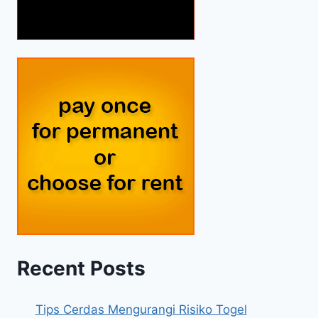
Recent Posts
Tips Cerdas Mengurangi Risiko Togel