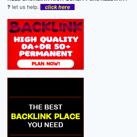
?
let us help.
click here