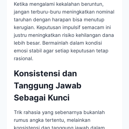
Ketika mengalami kekalahan beruntun,
jangan terburu-buru meningkatkan nominal
taruhan dengan harapan bisa menutup
kerugian. Keputusan impulsif semacam ini
justru meningkatkan risiko kehilangan dana
lebih besar. Bermainlah dalam kondisi
emosi stabil agar setiap keputusan tetap
rasional.
Konsistensi dan
Tanggung Jawab
Sebagai Kunci
Trik rahasia yang sebenarnya bukanlah
rumus angka tertentu, melainkan
konsistensi dan tanggung jawab dalam