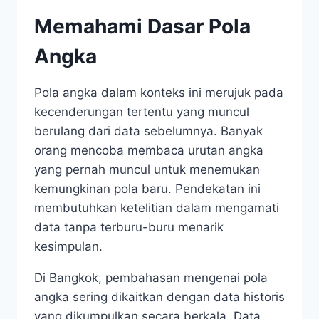
Memahami Dasar Pola
Angka
Pola angka dalam konteks ini merujuk pada
kecenderungan tertentu yang muncul
berulang dari data sebelumnya. Banyak
orang mencoba membaca urutan angka
yang pernah muncul untuk menemukan
kemungkinan pola baru. Pendekatan ini
membutuhkan ketelitian dalam mengamati
data tanpa terburu-buru menarik
kesimpulan.
Di Bangkok, pembahasan mengenai pola
angka sering dikaitkan dengan data historis
yang dikumpulkan secara berkala. Data