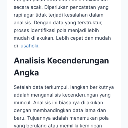
secara acak. Diperlukan pencatatan yang
rapi agar tidak terjadi kesalahan dalam
analisis. Dengan data yang terstruktur,
proses identifikasi pola menjadi lebih
mudah dilakukan. Lebih cepat dan mudah
di
lusahoki
.
Analisis Kecenderungan
Angka
Setelah data terkumpul, langkah berikutnya
adalah menganalisis kecenderungan yang
muncul. Analisis ini biasanya dilakukan
dengan membandingkan data lama dan
baru. Tujuannya adalah menemukan pola
yang berulang atau memiliki kemiripan