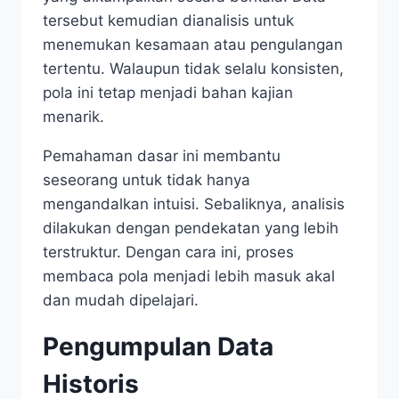
tersebut kemudian dianalisis untuk
menemukan kesamaan atau pengulangan
tertentu. Walaupun tidak selalu konsisten,
pola ini tetap menjadi bahan kajian
menarik.
Pemahaman dasar ini membantu
seseorang untuk tidak hanya
mengandalkan intuisi. Sebaliknya, analisis
dilakukan dengan pendekatan yang lebih
terstruktur. Dengan cara ini, proses
membaca pola menjadi lebih masuk akal
dan mudah dipelajari.
Pengumpulan Data
Historis