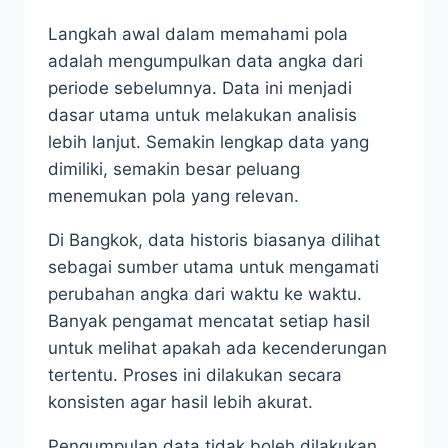
Langkah awal dalam memahami pola
adalah mengumpulkan data angka dari
periode sebelumnya. Data ini menjadi
dasar utama untuk melakukan analisis
lebih lanjut. Semakin lengkap data yang
dimiliki, semakin besar peluang
menemukan pola yang relevan.
Di Bangkok, data historis biasanya dilihat
sebagai sumber utama untuk mengamati
perubahan angka dari waktu ke waktu.
Banyak pengamat mencatat setiap hasil
untuk melihat apakah ada kecenderungan
tertentu. Proses ini dilakukan secara
konsisten agar hasil lebih akurat.
Pengumpulan data tidak boleh dilakukan