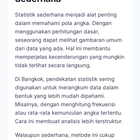
Statistik sederhana menjadi alat penting
dalam memahami pola angka. Dengan
menggunakan perhitungan dasar,
seseorang dapat melihat gambaran umum
dari data yang ada. Hal ini membantu
memperjelas kecenderungan yang mungkin
tidak terlihat secara langsung.
Di Bangkok, pendekatan statistik sering
digunakan untuk merangkum data dalam
bentuk yang lebih mudah dipahami.
Misalnya, dengan menghitung frekuensi
atau rata-rata kemunculan angka tertentu.
Cara ini membuat analisis lebih terstruktur.
Walaupun sederhana, metode ini cukup