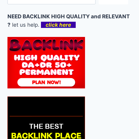
NEED BACKLINK HIGH QUALITY and RELEVANT
?
let us help.
click here