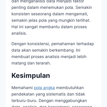
dan menganalisis data menjadi faktor
penting dalam menemukan pola. Semakin
konsisten seseorang dalam mengamati,
semakin jelas pola yang mungkin terlihat.
Hal ini sangat membantu dalam proses
analisis.
Dengan konsistensi, pemahaman terhadap
data akan semakin berkembang. Ini
membuat proses analisis menjadi lebih
matang dan terarah.
Kesimpulan
Memahami
pola angka
membutuhkan
pendekatan yang sistematis dan tidak
terburu-buru. Dengan menggabungkan