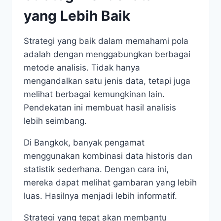
yang Lebih Baik
Strategi yang baik dalam memahami pola
adalah dengan menggabungkan berbagai
metode analisis. Tidak hanya
mengandalkan satu jenis data, tetapi juga
melihat berbagai kemungkinan lain.
Pendekatan ini membuat hasil analisis
lebih seimbang.
Di Bangkok, banyak pengamat
menggunakan kombinasi data historis dan
statistik sederhana. Dengan cara ini,
mereka dapat melihat gambaran yang lebih
luas. Hasilnya menjadi lebih informatif.
Strategi yang tepat akan membantu