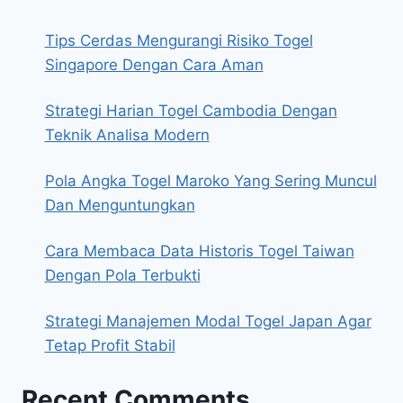
Tips Cerdas Mengurangi Risiko Togel
Singapore Dengan Cara Aman
Strategi Harian Togel Cambodia Dengan
Teknik Analisa Modern
Pola Angka Togel Maroko Yang Sering Muncul
Dan Menguntungkan
Cara Membaca Data Historis Togel Taiwan
Dengan Pola Terbukti
Strategi Manajemen Modal Togel Japan Agar
Tetap Profit Stabil
Recent Comments