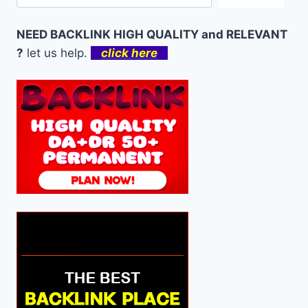
NEED BACKLINK HIGH QUALITY and RELEVANT
?
let us help.
click here