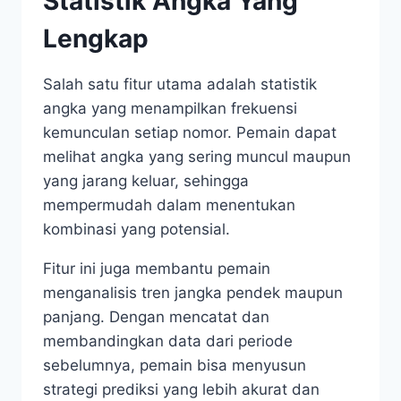
Statistik Angka Yang
Lengkap
Salah satu fitur utama adalah statistik
angka yang menampilkan frekuensi
kemunculan setiap nomor. Pemain dapat
melihat angka yang sering muncul maupun
yang jarang keluar, sehingga
mempermudah dalam menentukan
kombinasi yang potensial.
Fitur ini juga membantu pemain
menganalisis tren jangka pendek maupun
panjang. Dengan mencatat dan
membandingkan data dari periode
sebelumnya, pemain bisa menyusun
strategi prediksi yang lebih akurat dan