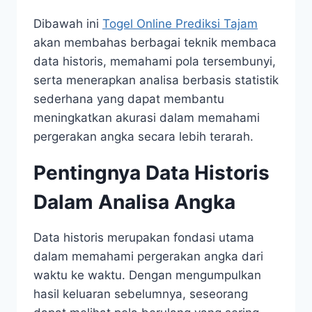
Dibawah ini
Togel Online Prediksi Tajam
akan membahas berbagai teknik membaca
data historis, memahami pola tersembunyi,
serta menerapkan analisa berbasis statistik
sederhana yang dapat membantu
meningkatkan akurasi dalam memahami
pergerakan angka secara lebih terarah.
Pentingnya Data Historis
Dalam Analisa Angka
Data historis merupakan fondasi utama
dalam memahami pergerakan angka dari
waktu ke waktu. Dengan mengumpulkan
hasil keluaran sebelumnya, seseorang