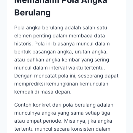
Memahami Pola Angka
Berulang
Pola angka berulang adalah salah satu
elemen penting dalam membaca data
historis. Pola ini biasanya muncul dalam
bentuk pasangan angka, urutan angka,
atau bahkan angka kembar yang sering
muncul dalam interval waktu tertentu.
Dengan mencatat pola ini, seseorang dapat
memprediksi kemungkinan kemunculan
kembali di masa depan.
Contoh konkret dari pola berulang adalah
munculnya angka yang sama setiap tiga
atau empat periode. Misalnya, jika angka
tertentu muncul secara konsisten dalam