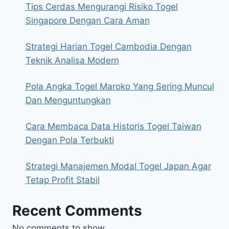
Tips Cerdas Mengurangi Risiko Togel
Singapore Dengan Cara Aman
Strategi Harian Togel Cambodia Dengan
Teknik Analisa Modern
Pola Angka Togel Maroko Yang Sering Muncul
Dan Menguntungkan
Cara Membaca Data Historis Togel Taiwan
Dengan Pola Terbukti
Strategi Manajemen Modal Togel Japan Agar
Tetap Profit Stabil
Recent Comments
No comments to show.