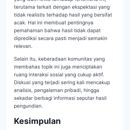
terutama terkait dengan ekspektasi yang
tidak realistis terhadap hasil yang bersifat
acak. Hal ini membuat pentingnya
pemahaman bahwa hasil tidak dapat
diprediksi secara pasti menjadi semakin
relevan.
Selain itu, keberadaan komunitas yang
membahas topik ini juga menciptakan
ruang interaksi sosial yang cukup aktif.
Diskusi yang terjadi sering kali mencakup
analisis, pengalaman pribadi, hingga
sekadar berbagi informasi seputar hasil
pengundian.
Kesimpulan