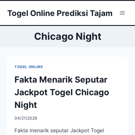
Skip
Togel Online Prediksi Tajam
to
content
Chicago Night
TOGEL ONLINE
Fakta Menarik Seputar
Jackpot Togel Chicago
Night
04/21/2026
Fakta menarik seputar Jackpot Togel