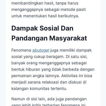
membandingkan hasil, tanpa harus
menganggapnya sebagai metode pasti
untuk menentukan hasil berikutnya.
Dampak Sosial Dan
Pandangan Masyarakat
Fenomena
abutogel
juga memiliki dampak
sosial yang cukup beragam. Di satu sisi,
banyak orang menganggapnya sebagai
bentuk hiburan yang tidak berbeda dengan
permainan angka lainnya. Aktivitas ini bisa
menjadi sarana relaksasi dan diskusi di
kalangan komunitas tertentu.
Namun di sisi lain, ada juga pandangan
yang lebih kritis terhadap fenomena ini,