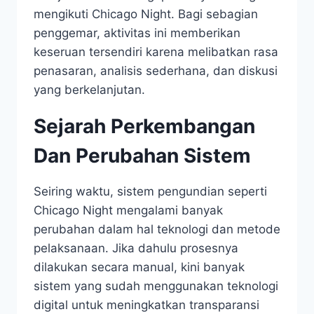
mengikuti Chicago Night. Bagi sebagian
penggemar, aktivitas ini memberikan
keseruan tersendiri karena melibatkan rasa
penasaran, analisis sederhana, dan diskusi
yang berkelanjutan.
Sejarah Perkembangan
Dan Perubahan Sistem
Seiring waktu, sistem pengundian seperti
Chicago Night mengalami banyak
perubahan dalam hal teknologi dan metode
pelaksanaan. Jika dahulu prosesnya
dilakukan secara manual, kini banyak
sistem yang sudah menggunakan teknologi
digital untuk meningkatkan transparansi