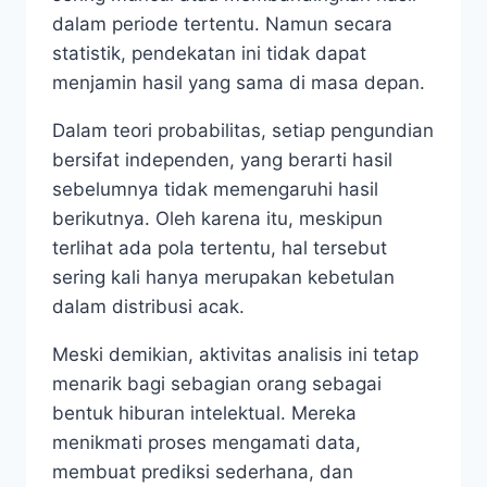
dalam periode tertentu. Namun secara
statistik, pendekatan ini tidak dapat
menjamin hasil yang sama di masa depan.
Dalam teori probabilitas, setiap pengundian
bersifat independen, yang berarti hasil
sebelumnya tidak memengaruhi hasil
berikutnya. Oleh karena itu, meskipun
terlihat ada pola tertentu, hal tersebut
sering kali hanya merupakan kebetulan
dalam distribusi acak.
Meski demikian, aktivitas analisis ini tetap
menarik bagi sebagian orang sebagai
bentuk hiburan intelektual. Mereka
menikmati proses mengamati data,
membuat prediksi sederhana, dan