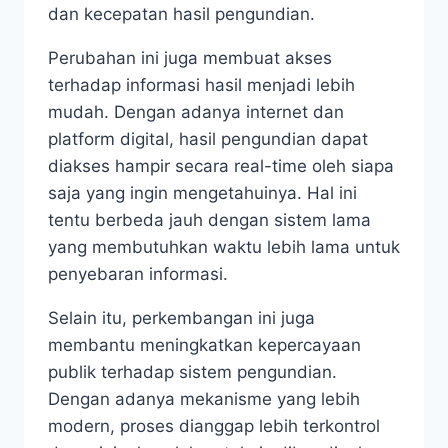
dan kecepatan hasil pengundian.
Perubahan ini juga membuat akses
terhadap informasi hasil menjadi lebih
mudah. Dengan adanya internet dan
platform digital, hasil pengundian dapat
diakses hampir secara real-time oleh siapa
saja yang ingin mengetahuinya. Hal ini
tentu berbeda jauh dengan sistem lama
yang membutuhkan waktu lebih lama untuk
penyebaran informasi.
Selain itu, perkembangan ini juga
membantu meningkatkan kepercayaan
publik terhadap sistem pengundian.
Dengan adanya mekanisme yang lebih
modern, proses dianggap lebih terkontrol