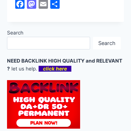
Facebook
Mastodon
Email
Share
Search
Search
NEED BACKLINK HIGH QUALITY and RELEVANT
?
let us help.
click here