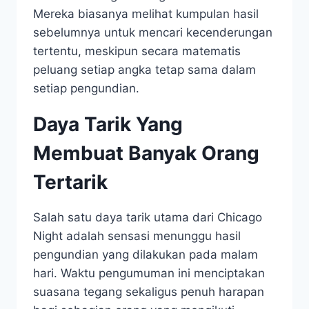
Mereka biasanya melihat kumpulan hasil
sebelumnya untuk mencari kecenderungan
tertentu, meskipun secara matematis
peluang setiap angka tetap sama dalam
setiap pengundian.
Daya Tarik Yang
Membuat Banyak Orang
Tertarik
Salah satu daya tarik utama dari Chicago
Night adalah sensasi menunggu hasil
pengundian yang dilakukan pada malam
hari. Waktu pengumuman ini menciptakan
suasana tegang sekaligus penuh harapan