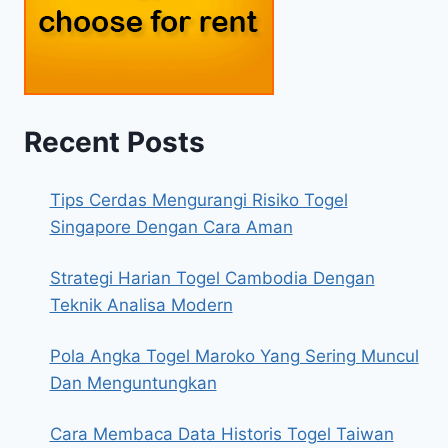
Recent Posts
Tips Cerdas Mengurangi Risiko Togel
Singapore Dengan Cara Aman
Strategi Harian Togel Cambodia Dengan
Teknik Analisa Modern
Pola Angka Togel Maroko Yang Sering Muncul
Dan Menguntungkan
Cara Membaca Data Historis Togel Taiwan