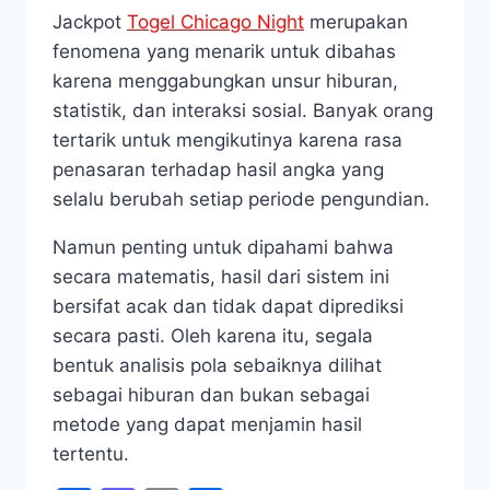
Jackpot
Togel Chicago Night
merupakan
fenomena yang menarik untuk dibahas
karena menggabungkan unsur hiburan,
statistik, dan interaksi sosial. Banyak orang
tertarik untuk mengikutinya karena rasa
penasaran terhadap hasil angka yang
selalu berubah setiap periode pengundian.
Namun penting untuk dipahami bahwa
secara matematis, hasil dari sistem ini
bersifat acak dan tidak dapat diprediksi
secara pasti. Oleh karena itu, segala
bentuk analisis pola sebaiknya dilihat
sebagai hiburan dan bukan sebagai
metode yang dapat menjamin hasil
tertentu.