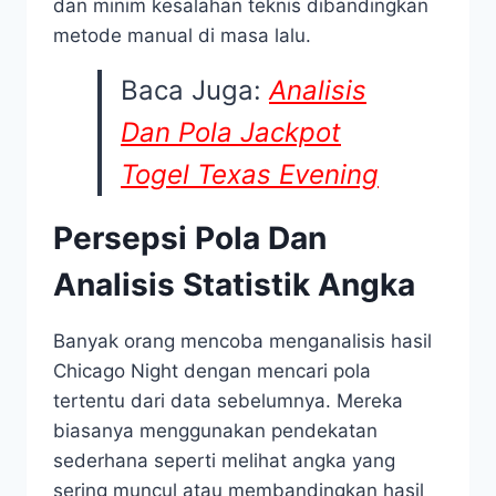
dan minim kesalahan teknis dibandingkan
metode manual di masa lalu.
Baca Juga:
Analisis
Dan Pola Jackpot
Togel Texas Evening
Persepsi Pola Dan
Analisis Statistik Angka
Banyak orang mencoba menganalisis hasil
Chicago Night dengan mencari pola
tertentu dari data sebelumnya. Mereka
biasanya menggunakan pendekatan
sederhana seperti melihat angka yang
sering muncul atau membandingkan hasil