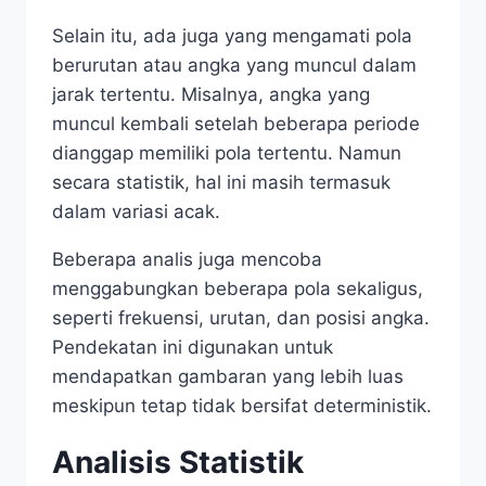
Selain itu, ada juga yang mengamati pola
berurutan atau angka yang muncul dalam
jarak tertentu. Misalnya, angka yang
muncul kembali setelah beberapa periode
dianggap memiliki pola tertentu. Namun
secara statistik, hal ini masih termasuk
dalam variasi acak.
Beberapa analis juga mencoba
menggabungkan beberapa pola sekaligus,
seperti frekuensi, urutan, dan posisi angka.
Pendekatan ini digunakan untuk
mendapatkan gambaran yang lebih luas
meskipun tetap tidak bersifat deterministik.
Analisis Statistik