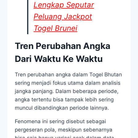
Lengkap Seputar
Peluang Jackpot
Togel Brunei
Tren Perubahan Angka
Dari Waktu Ke Waktu
Tren perubahan angka dalam Togel Bhutan
sering menjadi fokus utama dalam analisis
jangka panjang. Dalam beberapa periode,
angka tertentu bisa tampak lebih sering
muncul dibandingkan periode lainnya.
Fenomena ini sering disebut sebagai
pergeseran pola, meskipun sebenarnya