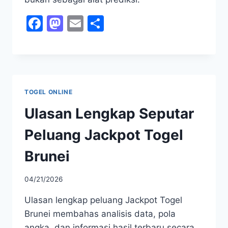
Facebook
Mastodon
Email
Share
TOGEL ONLINE
Ulasan Lengkap Seputar
Peluang Jackpot Togel
Brunei
04/21/2026
Ulasan lengkap peluang Jackpot Togel
Brunei membahas analisis data, pola
angka, dan informasi hasil terbaru secara