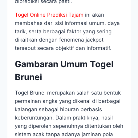
diprediksi secara pasti.
Togel Online Prediksi Tajam
ini akan
membahas dari sisi informasi umum, daya
tarik, serta berbagai faktor yang sering
dikaitkan dengan fenomena jackpot
tersebut secara objektif dan informatif.
Gambaran Umum Togel
Brunei
Togel Brunei merupakan salah satu bentuk
permainan angka yang dikenal di berbagai
kalangan sebagai hiburan berbasis
keberuntungan. Dalam praktiknya, hasil
yang diperoleh sepenuhnya ditentukan oleh
sistem acak tanpa adanya jaminan pola