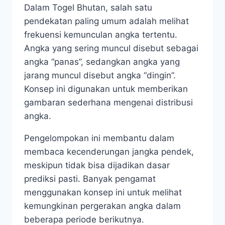
Dalam Togel Bhutan, salah satu
pendekatan paling umum adalah melihat
frekuensi kemunculan angka tertentu.
Angka yang sering muncul disebut sebagai
angka “panas”, sedangkan angka yang
jarang muncul disebut angka “dingin”.
Konsep ini digunakan untuk memberikan
gambaran sederhana mengenai distribusi
angka.
Pengelompokan ini membantu dalam
membaca kecenderungan jangka pendek,
meskipun tidak bisa dijadikan dasar
prediksi pasti. Banyak pengamat
menggunakan konsep ini untuk melihat
kemungkinan pergerakan angka dalam
beberapa periode berikutnya.