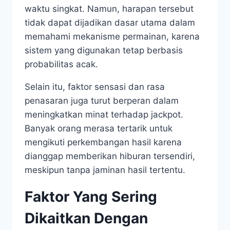
waktu singkat. Namun, harapan tersebut
tidak dapat dijadikan dasar utama dalam
memahami mekanisme permainan, karena
sistem yang digunakan tetap berbasis
probabilitas acak.
Selain itu, faktor sensasi dan rasa
penasaran juga turut berperan dalam
meningkatkan minat terhadap jackpot.
Banyak orang merasa tertarik untuk
mengikuti perkembangan hasil karena
dianggap memberikan hiburan tersendiri,
meskipun tanpa jaminan hasil tertentu.
Faktor Yang Sering
Dikaitkan Dengan