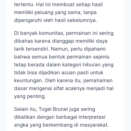
tertentu. Hal ini membuat setiap hasil
memiliki peluang yang sama, tanpa
dipengaruhi oleh hasil sebelumnya.
Di banyak komunitas, permainan ini sering
dibahas karena dianggap memiliki daya
tarik tersendiri. Namun, perlu dipahami
bahwa semua bentuk permainan sejenis
tetap berada dalam kategori hiburan yang
tidak bisa dijadikan acuan pasti untuk
keuntungan. Oleh karena itu, pemahaman
dasar mengenai sifat acaknya menjadi hal
yang penting.
Selain itu, Togel Brunei juga sering
dikaitkan dengan berbagai interpretasi
angka yang berkembang di masyarakat.