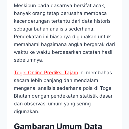
Meskipun pada dasarnya bersifat acak,
banyak orang tetap berusaha membaca
kecenderungan tertentu dari data historis
sebagai bahan analisis sederhana.
Pendekatan ini biasanya digunakan untuk
memahami bagaimana angka bergerak dari
waktu ke waktu berdasarkan catatan hasil
sebelumnya.
Togel Online Prediksi Tajam
ini membahas
secara lebih panjang dan mendalam
mengenai analisis sederhana pola di Togel
Bhutan dengan pendekatan statistik dasar
dan observasi umum yang sering
digunakan.
Gambaran Umum Data