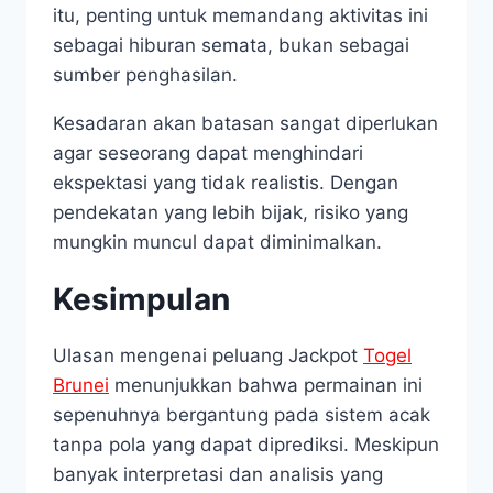
itu, penting untuk memandang aktivitas ini
sebagai hiburan semata, bukan sebagai
sumber penghasilan.
Kesadaran akan batasan sangat diperlukan
agar seseorang dapat menghindari
ekspektasi yang tidak realistis. Dengan
pendekatan yang lebih bijak, risiko yang
mungkin muncul dapat diminimalkan.
Kesimpulan
Ulasan mengenai peluang Jackpot
Togel
Brunei
menunjukkan bahwa permainan ini
sepenuhnya bergantung pada sistem acak
tanpa pola yang dapat diprediksi. Meskipun
banyak interpretasi dan analisis yang