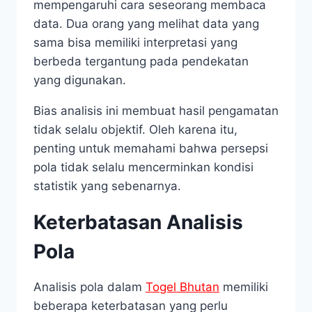
mempengaruhi cara seseorang membaca
data. Dua orang yang melihat data yang
sama bisa memiliki interpretasi yang
berbeda tergantung pada pendekatan
yang digunakan.
Bias analisis ini membuat hasil pengamatan
tidak selalu objektif. Oleh karena itu,
penting untuk memahami bahwa persepsi
pola tidak selalu mencerminkan kondisi
statistik yang sebenarnya.
Keterbatasan Analisis
Pola
Analisis pola dalam
Togel Bhutan
memiliki
beberapa keterbatasan yang perlu