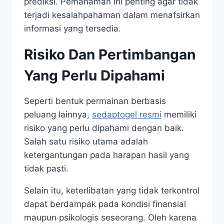
prediksi. Pemahaman ini penting agar tidak
terjadi kesalahpahaman dalam menafsirkan
informasi yang tersedia.
Risiko Dan Pertimbangan
Yang Perlu Dipahami
Seperti bentuk permainan berbasis
peluang lainnya,
sedaptogel resmi
memiliki
risiko yang perlu dipahami dengan baik.
Salah satu risiko utama adalah
ketergantungan pada harapan hasil yang
tidak pasti.
Selain itu, keterlibatan yang tidak terkontrol
dapat berdampak pada kondisi finansial
maupun psikologis seseorang. Oleh karena