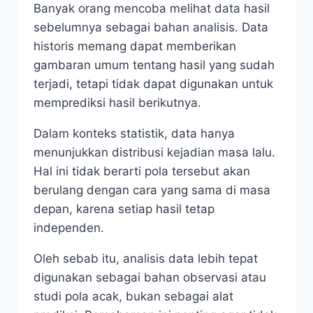
Banyak orang mencoba melihat data hasil
sebelumnya sebagai bahan analisis. Data
historis memang dapat memberikan
gambaran umum tentang hasil yang sudah
terjadi, tetapi tidak dapat digunakan untuk
memprediksi hasil berikutnya.
Dalam konteks statistik, data hanya
menunjukkan distribusi kejadian masa lalu.
Hal ini tidak berarti pola tersebut akan
berulang dengan cara yang sama di masa
depan, karena setiap hasil tetap
independen.
Oleh sebab itu, analisis data lebih tepat
digunakan sebagai bahan observasi atau
studi pola acak, bukan sebagai alat