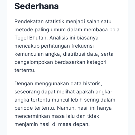
Sederhana
Pendekatan statistik menjadi salah satu
metode paling umum dalam membaca pola
Togel Bhutan. Analisis ini biasanya
mencakup perhitungan frekuensi
kemunculan angka, distribusi data, serta
pengelompokan berdasarkan kategori
tertentu.
Dengan menggunakan data historis,
seseorang dapat melihat apakah angka-
angka tertentu muncul lebih sering dalam
periode tertentu. Namun, hasil ini hanya
mencerminkan masa lalu dan tidak
menjamin hasil di masa depan.