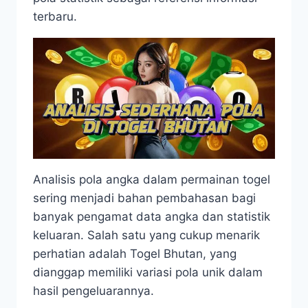
terbaru.
Analisis pola angka dalam permainan togel
sering menjadi bahan pembahasan bagi
banyak pengamat data angka dan statistik
keluaran. Salah satu yang cukup menarik
perhatian adalah Togel Bhutan, yang
dianggap memiliki variasi pola unik dalam
hasil pengeluarannya.