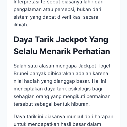
Interpretasi tersebut biasanya lahir dari
pengalaman atau persepsi, bukan dari
sistem yang dapat diverifikasi secara
ilmiah.
Daya Tarik Jackpot Yang
Selalu Menarik Perhatian
Salah satu alasan mengapa Jackpot Togel
Brunei banyak dibicarakan adalah karena
nilai hadiah yang dianggap besar. Hal ini
menciptakan daya tarik psikologis bagi
sebagian orang yang mengikuti permainan
tersebut sebagai bentuk hiburan.
Daya tarik ini biasanya muncul dari harapan
untuk mendapatkan hasil besar dalam