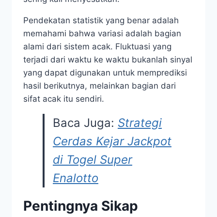
Pendekatan statistik yang benar adalah
memahami bahwa variasi adalah bagian
alami dari sistem acak. Fluktuasi yang
terjadi dari waktu ke waktu bukanlah sinyal
yang dapat digunakan untuk memprediksi
hasil berikutnya, melainkan bagian dari
sifat acak itu sendiri.
Baca Juga:
Strategi
Cerdas Kejar Jackpot
di Togel Super
Enalotto
Pentingnya Sikap