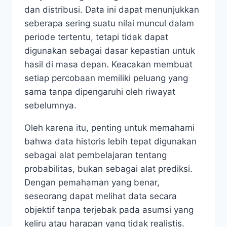
dan distribusi. Data ini dapat menunjukkan
seberapa sering suatu nilai muncul dalam
periode tertentu, tetapi tidak dapat
digunakan sebagai dasar kepastian untuk
hasil di masa depan. Keacakan membuat
setiap percobaan memiliki peluang yang
sama tanpa dipengaruhi oleh riwayat
sebelumnya.
Oleh karena itu, penting untuk memahami
bahwa data historis lebih tepat digunakan
sebagai alat pembelajaran tentang
probabilitas, bukan sebagai alat prediksi.
Dengan pemahaman yang benar,
seseorang dapat melihat data secara
objektif tanpa terjebak pada asumsi yang
keliru atau harapan yang tidak realistis.