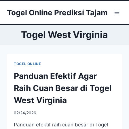
Skip
Togel Online Prediksi Tajam
to
content
Togel West Virginia
TOGEL ONLINE
Panduan Efektif Agar
Raih Cuan Besar di Togel
West Virginia
02/24/2026
Panduan efektif raih cuan besar di Togel