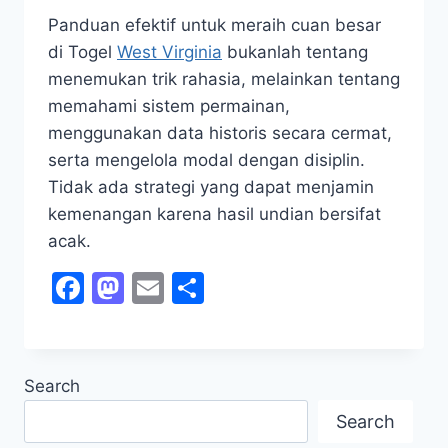
Panduan efektif untuk meraih cuan besar
di Togel
West Virginia
bukanlah tentang
menemukan trik rahasia, melainkan tentang
memahami sistem permainan,
menggunakan data historis secara cermat,
serta mengelola modal dengan disiplin.
Tidak ada strategi yang dapat menjamin
kemenangan karena hasil undian bersifat
acak.
Facebook
Mastodon
Email
Share
Search
Search