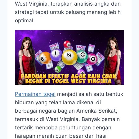
West Virginia, terapkan analisis angka dan
strategi tepat untuk peluang menang lebih
optimal.
Permainan togel
menjadi salah satu bentuk
hiburan yang telah lama dikenal di
berbagai negara bagian Amerika Serikat,
termasuk di
West Virginia
. Banyak pemain
tertarik mencoba peruntungan dengan
harapan meraih cuan besar dari hasil