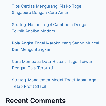
Tips Cerdas Mengurangi Risiko Togel
Singapore Dengan Cara Aman
Strategi Harian Togel Cambodia Dengan
Teknik Analisa Modern
Pola Angka Togel Maroko Yang Sering Muncul
Dan Menguntungkan
Cara Membaca Data Historis Togel Taiwan
Dengan Pola Terbukti
Strategi Manajemen Modal Togel Japan Agar
Tetap Profit Stabil
Recent Comments