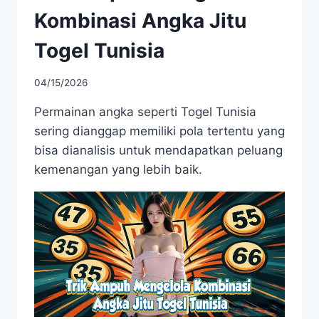
Kombinasi Angka Jitu
Togel Tunisia
04/15/2026
Permainan angka seperti Togel Tunisia
sering dianggap memiliki pola tertentu yang
bisa dianalisis untuk mendapatkan peluang
kemenangan yang lebih baik.