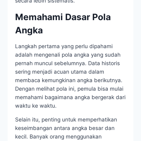
secara lebih sistematis.
Memahami Dasar Pola
Angka
Langkah pertama yang perlu dipahami
adalah mengenali pola angka yang sudah
pernah muncul sebelumnya. Data historis
sering menjadi acuan utama dalam
membaca kemungkinan angka berikutnya.
Dengan melihat pola ini, pemula bisa mulai
memahami bagaimana angka bergerak dari
waktu ke waktu.
Selain itu, penting untuk memperhatikan
keseimbangan antara angka besar dan
kecil. Banyak orang menggunakan