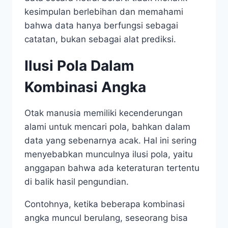
kesimpulan berlebihan dan memahami
bahwa data hanya berfungsi sebagai
catatan, bukan sebagai alat prediksi.
Ilusi Pola Dalam
Kombinasi Angka
Otak manusia memiliki kecenderungan
alami untuk mencari pola, bahkan dalam
data yang sebenarnya acak. Hal ini sering
menyebabkan munculnya ilusi pola, yaitu
anggapan bahwa ada keteraturan tertentu
di balik hasil pengundian.
Contohnya, ketika beberapa kombinasi
angka muncul berulang, seseorang bisa