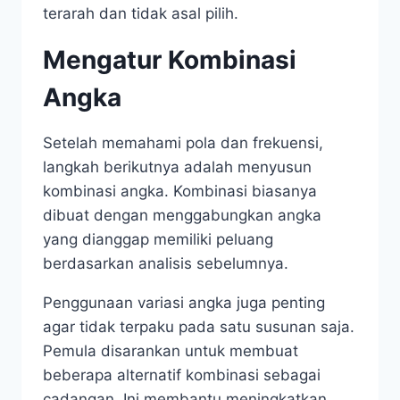
terarah dan tidak asal pilih.
Mengatur Kombinasi
Angka
Setelah memahami pola dan frekuensi,
langkah berikutnya adalah menyusun
kombinasi angka. Kombinasi biasanya
dibuat dengan menggabungkan angka
yang dianggap memiliki peluang
berdasarkan analisis sebelumnya.
Penggunaan variasi angka juga penting
agar tidak terpaku pada satu susunan saja.
Pemula disarankan untuk membuat
beberapa alternatif kombinasi sebagai
cadangan. Ini membantu meningkatkan