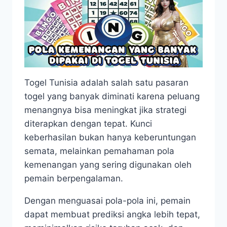
Togel Tunisia adalah salah satu pasaran
togel yang banyak diminati karena peluang
menangnya bisa meningkat jika strategi
diterapkan dengan tepat. Kunci
keberhasilan bukan hanya keberuntungan
semata, melainkan pemahaman pola
kemenangan yang sering digunakan oleh
pemain berpengalaman.
Dengan menguasai pola-pola ini, pemain
dapat membuat prediksi angka lebih tepat,