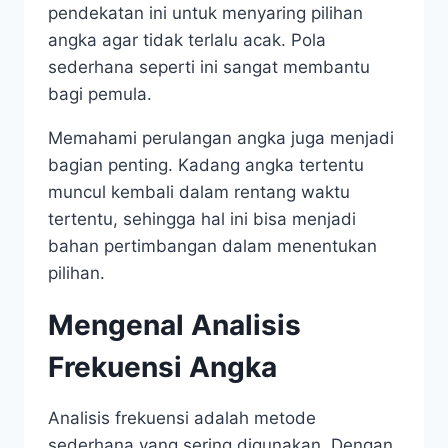
pendekatan ini untuk menyaring pilihan
angka agar tidak terlalu acak. Pola
sederhana seperti ini sangat membantu
bagi pemula.
Memahami perulangan angka juga menjadi
bagian penting. Kadang angka tertentu
muncul kembali dalam rentang waktu
tertentu, sehingga hal ini bisa menjadi
bahan pertimbangan dalam menentukan
pilihan.
Mengenal Analisis
Frekuensi Angka
Analisis frekuensi adalah metode
sederhana yang sering digunakan. Dengan