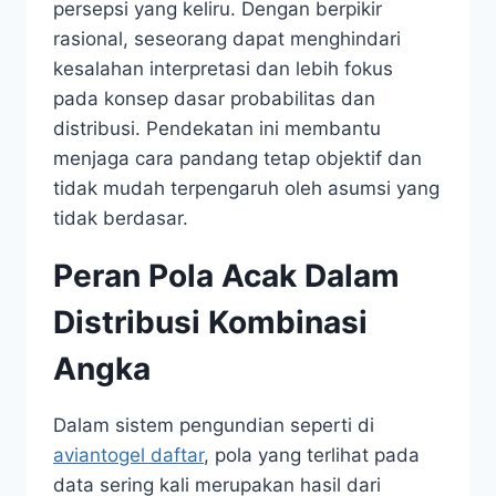
persepsi yang keliru. Dengan berpikir
rasional, seseorang dapat menghindari
kesalahan interpretasi dan lebih fokus
pada konsep dasar probabilitas dan
distribusi. Pendekatan ini membantu
menjaga cara pandang tetap objektif dan
tidak mudah terpengaruh oleh asumsi yang
tidak berdasar.
Peran Pola Acak Dalam
Distribusi Kombinasi
Angka
Dalam sistem pengundian seperti di
aviantogel daftar
, pola yang terlihat pada
data sering kali merupakan hasil dari