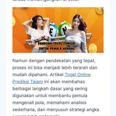
Namun dengan pendekatan yang tepat,
proses ini bisa menjadi lebih terarah dan
mudah dipahami. Artikel
Togel Online
Prediksi Tajam
ini akan membahas
berbagai langkah dasar yang sering
digunakan untuk membantu pemula
mengenali pola, memahami analisis
sederhana, dan menyusun strategi angka