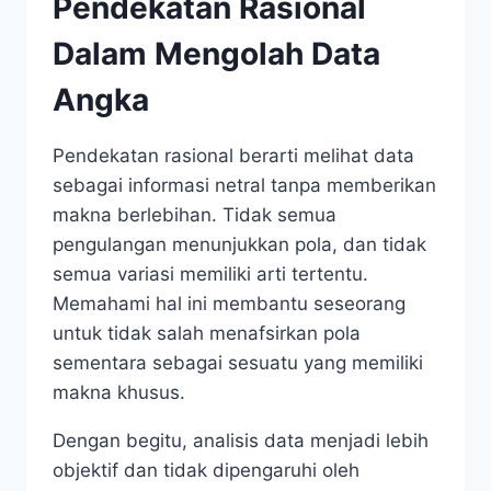
Pendekatan Rasional
Dalam Mengolah Data
Angka
Pendekatan rasional berarti melihat data
sebagai informasi netral tanpa memberikan
makna berlebihan. Tidak semua
pengulangan menunjukkan pola, dan tidak
semua variasi memiliki arti tertentu.
Memahami hal ini membantu seseorang
untuk tidak salah menafsirkan pola
sementara sebagai sesuatu yang memiliki
makna khusus.
Dengan begitu, analisis data menjadi lebih
objektif dan tidak dipengaruhi oleh