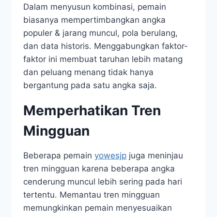
Dalam menyusun kombinasi, pemain
biasanya mempertimbangkan angka
populer & jarang muncul, pola berulang,
dan data historis. Menggabungkan faktor-
faktor ini membuat taruhan lebih matang
dan peluang menang tidak hanya
bergantung pada satu angka saja.
Memperhatikan Tren
Mingguan
Beberapa pemain
yowesjp
juga meninjau
tren mingguan karena beberapa angka
cenderung muncul lebih sering pada hari
tertentu. Memantau tren mingguan
memungkinkan pemain menyesuaikan