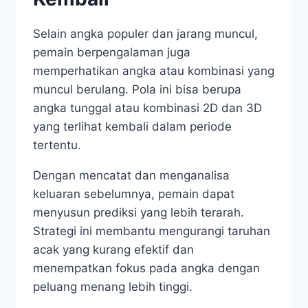
Selain angka populer dan jarang muncul,
pemain berpengalaman juga
memperhatikan angka atau kombinasi yang
muncul berulang. Pola ini bisa berupa
angka tunggal atau kombinasi 2D dan 3D
yang terlihat kembali dalam periode
tertentu.
Dengan mencatat dan menganalisa
keluaran sebelumnya, pemain dapat
menyusun prediksi yang lebih terarah.
Strategi ini membantu mengurangi taruhan
acak yang kurang efektif dan
menempatkan fokus pada angka dengan
peluang menang lebih tinggi.