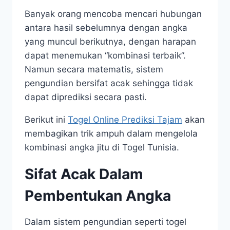
Banyak orang mencoba mencari hubungan
antara hasil sebelumnya dengan angka
yang muncul berikutnya, dengan harapan
dapat menemukan “kombinasi terbaik”.
Namun secara matematis, sistem
pengundian bersifat acak sehingga tidak
dapat diprediksi secara pasti.
Berikut ini
Togel Online Prediksi Tajam
akan
membagikan trik ampuh dalam mengelola
kombinasi angka jitu di Togel Tunisia.
Sifat Acak Dalam
Pembentukan Angka
Dalam sistem pengundian seperti togel