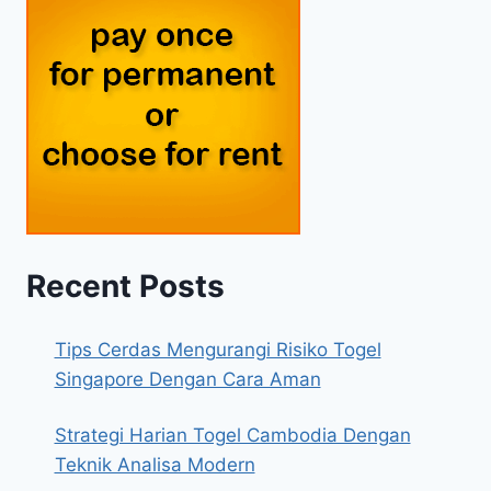
Recent Posts
Tips Cerdas Mengurangi Risiko Togel
Singapore Dengan Cara Aman
Strategi Harian Togel Cambodia Dengan
Teknik Analisa Modern