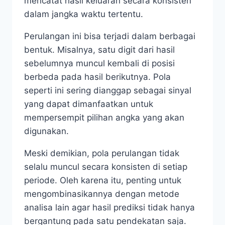
mencatat hasil keluaran secara konsisten
dalam jangka waktu tertentu.
Perulangan ini bisa terjadi dalam berbagai
bentuk. Misalnya, satu digit dari hasil
sebelumnya muncul kembali di posisi
berbeda pada hasil berikutnya. Pola
seperti ini sering dianggap sebagai sinyal
yang dapat dimanfaatkan untuk
mempersempit pilihan angka yang akan
digunakan.
Meski demikian, pola perulangan tidak
selalu muncul secara konsisten di setiap
periode. Oleh karena itu, penting untuk
mengombinasikannya dengan metode
analisa lain agar hasil prediksi tidak hanya
bergantung pada satu pendekatan saja.