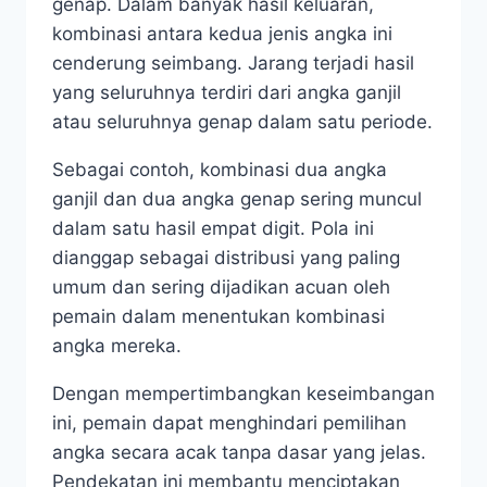
genap. Dalam banyak hasil keluaran,
kombinasi antara kedua jenis angka ini
cenderung seimbang. Jarang terjadi hasil
yang seluruhnya terdiri dari angka ganjil
atau seluruhnya genap dalam satu periode.
Sebagai contoh, kombinasi dua angka
ganjil dan dua angka genap sering muncul
dalam satu hasil empat digit. Pola ini
dianggap sebagai distribusi yang paling
umum dan sering dijadikan acuan oleh
pemain dalam menentukan kombinasi
angka mereka.
Dengan mempertimbangkan keseimbangan
ini, pemain dapat menghindari pemilihan
angka secara acak tanpa dasar yang jelas.
Pendekatan ini membantu menciptakan