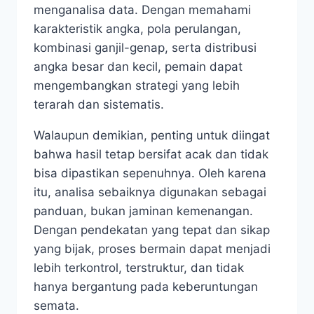
menganalisa data. Dengan memahami
karakteristik angka, pola perulangan,
kombinasi ganjil-genap, serta distribusi
angka besar dan kecil, pemain dapat
mengembangkan strategi yang lebih
terarah dan sistematis.
Walaupun demikian, penting untuk diingat
bahwa hasil tetap bersifat acak dan tidak
bisa dipastikan sepenuhnya. Oleh karena
itu, analisa sebaiknya digunakan sebagai
panduan, bukan jaminan kemenangan.
Dengan pendekatan yang tepat dan sikap
yang bijak, proses bermain dapat menjadi
lebih terkontrol, terstruktur, dan tidak
hanya bergantung pada keberuntungan
semata.