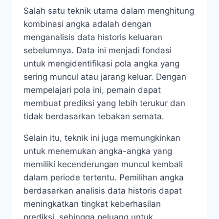
Salah satu teknik utama dalam menghitung
kombinasi angka adalah dengan
menganalisis data historis keluaran
sebelumnya. Data ini menjadi fondasi
untuk mengidentifikasi pola angka yang
sering muncul atau jarang keluar. Dengan
mempelajari pola ini, pemain dapat
membuat prediksi yang lebih terukur dan
tidak berdasarkan tebakan semata.
Selain itu, teknik ini juga memungkinkan
untuk menemukan angka-angka yang
memiliki kecenderungan muncul kembali
dalam periode tertentu. Pemilihan angka
berdasarkan analisis data historis dapat
meningkatkan tingkat keberhasilan
prediksi, sehingga peluang untuk