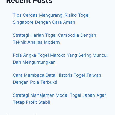
Recent Posts
Tips Cerdas Mengurangi Risiko Togel
Singapore Dengan Cara Aman
Strategi Harian Togel Cambodia Dengan
Teknik Analisa Modern
Pola Angka Togel Maroko Yang Sering Muncul
Dan Menguntungkan
Cara Membaca Data Historis Togel Taiwan
Dengan Pola Terbukti
Strategi Manajemen Modal Togel Japan Agar
Tetap Profit Stabil