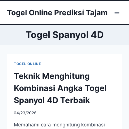
Skip
Togel Online Prediksi Tajam
to
content
Togel Spanyol 4D
TOGEL ONLINE
Teknik Menghitung
Kombinasi Angka Togel
Spanyol 4D Terbaik
04/23/2026
Memahami cara menghitung kombinasi