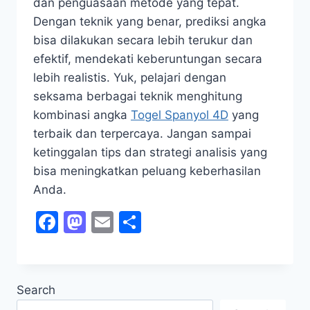
dan penguasaan metode yang tepat.
Dengan teknik yang benar, prediksi angka
bisa dilakukan secara lebih terukur dan
efektif, mendekati keberuntungan secara
lebih realistis. Yuk, pelajari dengan
seksama berbagai teknik menghitung
kombinasi angka
Togel Spanyol 4D
yang
terbaik dan terpercaya. Jangan sampai
ketinggalan tips dan strategi analisis yang
bisa meningkatkan peluang keberhasilan
Anda.
Facebook
Mastodon
Email
Share
Search