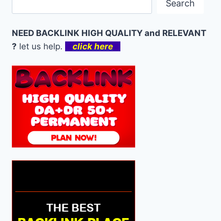
Search
NEED BACKLINK HIGH QUALITY and RELEVANT
?
let us help.
click here