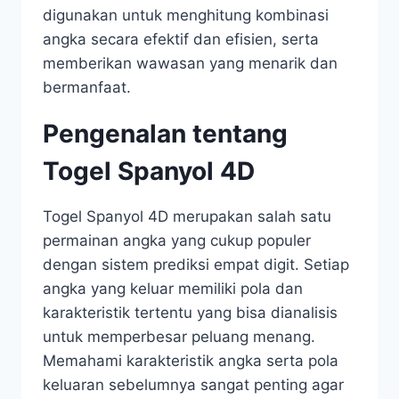
digunakan untuk menghitung kombinasi
angka secara efektif dan efisien, serta
memberikan wawasan yang menarik dan
bermanfaat.
Pengenalan tentang
Togel Spanyol 4D
Togel Spanyol 4D merupakan salah satu
permainan angka yang cukup populer
dengan sistem prediksi empat digit. Setiap
angka yang keluar memiliki pola dan
karakteristik tertentu yang bisa dianalisis
untuk memperbesar peluang menang.
Memahami karakteristik angka serta pola
keluaran sebelumnya sangat penting agar