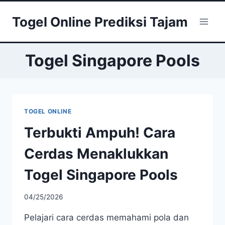
Skip
Togel Online Prediksi Tajam
to
content
Togel Singapore Pools
TOGEL ONLINE
Terbukti Ampuh! Cara
Cerdas Menaklukkan
Togel Singapore Pools
04/25/2026
Pelajari cara cerdas memahami pola dan