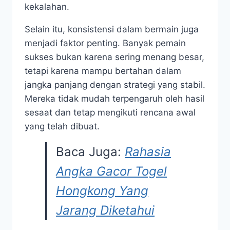
kekalahan.
Selain itu, konsistensi dalam bermain juga
menjadi faktor penting. Banyak pemain
sukses bukan karena sering menang besar,
tetapi karena mampu bertahan dalam
jangka panjang dengan strategi yang stabil.
Mereka tidak mudah terpengaruh oleh hasil
sesaat dan tetap mengikuti rencana awal
yang telah dibuat.
Baca Juga:
Rahasia
Angka Gacor Togel
Hongkong Yang
Jarang Diketahui