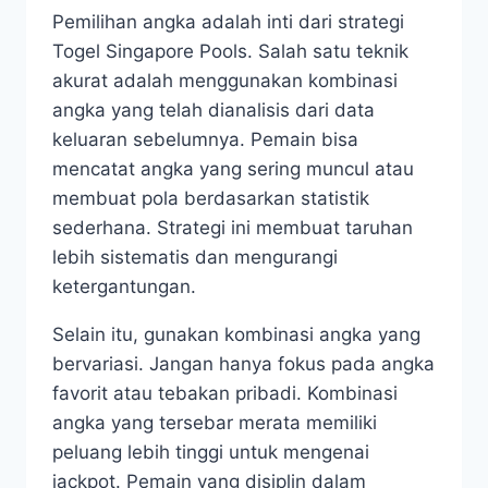
Pemilihan angka adalah inti dari strategi
Togel Singapore Pools. Salah satu teknik
akurat adalah menggunakan kombinasi
angka yang telah dianalisis dari data
keluaran sebelumnya. Pemain bisa
mencatat angka yang sering muncul atau
membuat pola berdasarkan statistik
sederhana. Strategi ini membuat taruhan
lebih sistematis dan mengurangi
ketergantungan.
Selain itu, gunakan kombinasi angka yang
bervariasi. Jangan hanya fokus pada angka
favorit atau tebakan pribadi. Kombinasi
angka yang tersebar merata memiliki
peluang lebih tinggi untuk mengenai
jackpot. Pemain yang disiplin dalam