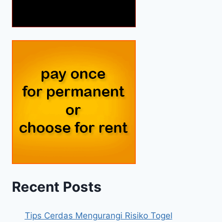
Recent Posts
Tips Cerdas Mengurangi Risiko Togel