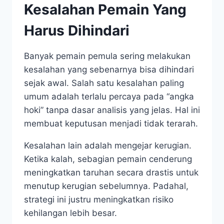
Kesalahan Pemain Yang
Harus Dihindari
Banyak pemain pemula sering melakukan
kesalahan yang sebenarnya bisa dihindari
sejak awal. Salah satu kesalahan paling
umum adalah terlalu percaya pada “angka
hoki” tanpa dasar analisis yang jelas. Hal ini
membuat keputusan menjadi tidak terarah.
Kesalahan lain adalah mengejar kerugian.
Ketika kalah, sebagian pemain cenderung
meningkatkan taruhan secara drastis untuk
menutup kerugian sebelumnya. Padahal,
strategi ini justru meningkatkan risiko
kehilangan lebih besar.