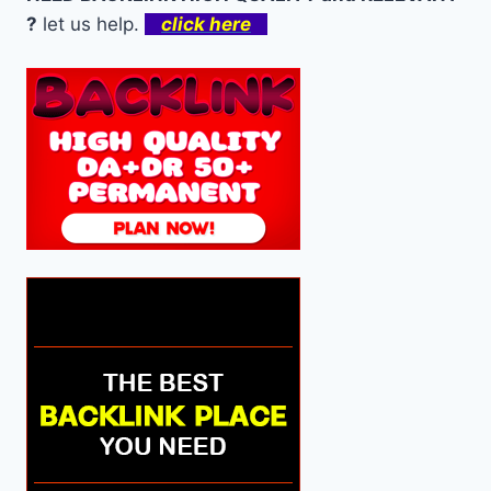
?
let us help.
click here