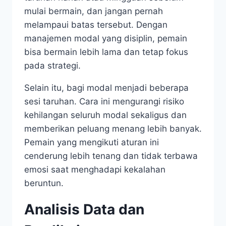
mulai bermain, dan jangan pernah
melampaui batas tersebut. Dengan
manajemen modal yang disiplin, pemain
bisa bermain lebih lama dan tetap fokus
pada strategi.
Selain itu, bagi modal menjadi beberapa
sesi taruhan. Cara ini mengurangi risiko
kehilangan seluruh modal sekaligus dan
memberikan peluang menang lebih banyak.
Pemain yang mengikuti aturan ini
cenderung lebih tenang dan tidak terbawa
emosi saat menghadapi kekalahan
beruntun.
Analisis Data dan