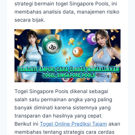
strategi bermain togel Singapore Pools, ini
membahas analisis data, manajemen risiko
secara bijak.
Togel Singapore Pools dikenal sebagai
salah satu permainan angka yang paling
banyak diminati karena sistemnya yang
transparan dan hasilnya yang cepat.
Berikut ini
Togel Online Prediksi Tajam
akan
membahas tentang strategis cara cerdas