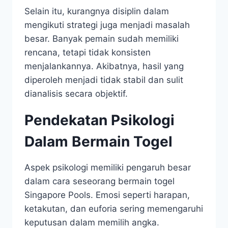
Selain itu, kurangnya disiplin dalam
mengikuti strategi juga menjadi masalah
besar. Banyak pemain sudah memiliki
rencana, tetapi tidak konsisten
menjalankannya. Akibatnya, hasil yang
diperoleh menjadi tidak stabil dan sulit
dianalisis secara objektif.
Pendekatan Psikologi
Dalam Bermain Togel
Aspek psikologi memiliki pengaruh besar
dalam cara seseorang bermain togel
Singapore Pools. Emosi seperti harapan,
ketakutan, dan euforia sering memengaruhi
keputusan dalam memilih angka.