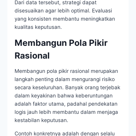
Dari data tersebut, strategi dapat
disesuaikan agar lebih optimal. Evaluasi
yang konsisten membantu meningkatkan
kualitas keputusan.
Membangun Pola Pikir
Rasional
Membangun pola pikir rasional merupakan
langkah penting dalam mengurangi risiko
secara keseluruhan. Banyak orang terjebak
dalam keyakinan bahwa keberuntungan
adalah faktor utama, padahal pendekatan
logis jauh lebih membantu dalam menjaga
kestabilan keputusan.
Contoh konkretnya adalah dengan selalu