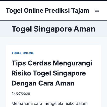
Skip
Togel Online Prediksi Tajam
to
content
Togel Singapore Aman
TOGEL ONLINE
Tips Cerdas Mengurangi
Risiko Togel Singapore
Dengan Cara Aman
04/27/2026
Memahami cara mengelola risiko dalam