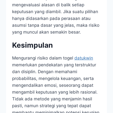
mengevaluasi alasan di balik setiap
keputusan yang diambil. Jika suatu pilihan
hanya didasarkan pada perasaan atau
asumsi tanpa dasar yang jelas, maka risiko
yang muncul akan semakin besar.
Kesimpulan
Mengurangi risiko dalam togel
datukwin
memerlukan pendekatan yang terstruktur
dan disiplin. Dengan memahami
probabilitas, mengelola keuangan, serta
mengendalikan emosi, seseorang dapat
mengambil keputusan yang lebih rasional.
Tidak ada metode yang menjamin hasil
pasti, namun strategi yang tepat dapat
membantu meminimalkan potensi kerugian