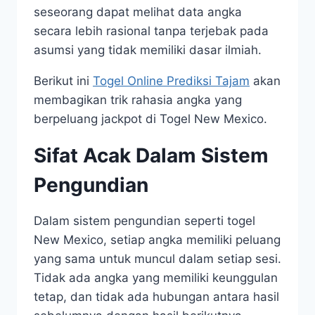
seseorang dapat melihat data angka
secara lebih rasional tanpa terjebak pada
asumsi yang tidak memiliki dasar ilmiah.
Berikut ini
Togel Online Prediksi Tajam
akan
membagikan trik rahasia angka yang
berpeluang jackpot di Togel New Mexico.
Sifat Acak Dalam Sistem
Pengundian
Dalam sistem pengundian seperti togel
New Mexico, setiap angka memiliki peluang
yang sama untuk muncul dalam setiap sesi.
Tidak ada angka yang memiliki keunggulan
tetap, dan tidak ada hubungan antara hasil