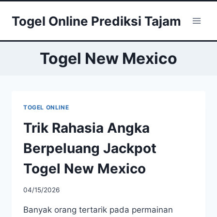
Skip
Togel Online Prediksi Tajam
to
content
Togel New Mexico
TOGEL ONLINE
Trik Rahasia Angka
Berpeluang Jackpot
Togel New Mexico
04/15/2026
Banyak orang tertarik pada permainan