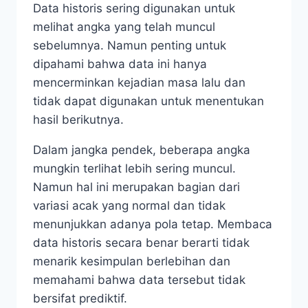
Data historis sering digunakan untuk
melihat angka yang telah muncul
sebelumnya. Namun penting untuk
dipahami bahwa data ini hanya
mencerminkan kejadian masa lalu dan
tidak dapat digunakan untuk menentukan
hasil berikutnya.
Dalam jangka pendek, beberapa angka
mungkin terlihat lebih sering muncul.
Namun hal ini merupakan bagian dari
variasi acak yang normal dan tidak
menunjukkan adanya pola tetap. Membaca
data historis secara benar berarti tidak
menarik kesimpulan berlebihan dan
memahami bahwa data tersebut tidak
bersifat prediktif.