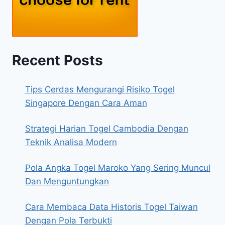
Recent Posts
Tips Cerdas Mengurangi Risiko Togel
Singapore Dengan Cara Aman
Strategi Harian Togel Cambodia Dengan
Teknik Analisa Modern
Pola Angka Togel Maroko Yang Sering Muncul
Dan Menguntungkan
Cara Membaca Data Historis Togel Taiwan
Dengan Pola Terbukti