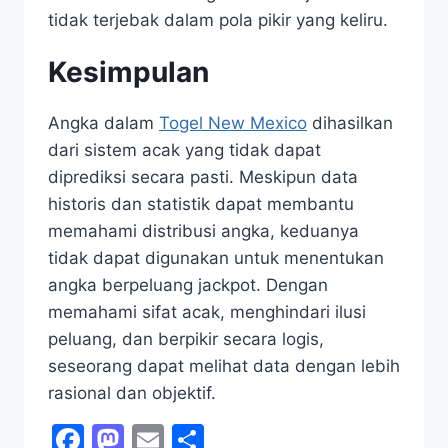
tidak terjebak dalam pola pikir yang keliru.
Kesimpulan
Angka dalam
Togel New Mexico
dihasilkan
dari sistem acak yang tidak dapat
diprediksi secara pasti. Meskipun data
historis dan statistik dapat membantu
memahami distribusi angka, keduanya
tidak dapat digunakan untuk menentukan
angka berpeluang jackpot. Dengan
memahami sifat acak, menghindari ilusi
peluang, dan berpikir secara logis,
seseorang dapat melihat data dengan lebih
rasional dan objektif.
Facebook
Mastodon
Email
Share