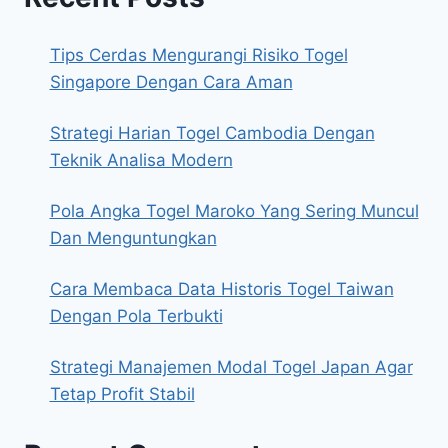
Tips Cerdas Mengurangi Risiko Togel
Singapore Dengan Cara Aman
Strategi Harian Togel Cambodia Dengan
Teknik Analisa Modern
Pola Angka Togel Maroko Yang Sering Muncul
Dan Menguntungkan
Cara Membaca Data Historis Togel Taiwan
Dengan Pola Terbukti
Strategi Manajemen Modal Togel Japan Agar
Tetap Profit Stabil