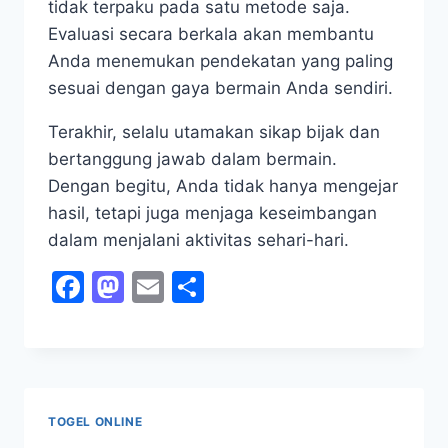
tidak terpaku pada satu metode saja.
Evaluasi secara berkala akan membantu
Anda menemukan pendekatan yang paling
sesuai dengan gaya bermain Anda sendiri.
Terakhir, selalu utamakan sikap bijak dan
bertanggung jawab dalam bermain.
Dengan begitu, Anda tidak hanya mengejar
hasil, tetapi juga menjaga keseimbangan
dalam menjalani aktivitas sehari-hari.
Facebook
Mastodon
Email
Share
TOGEL ONLINE