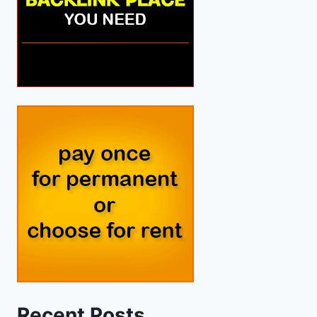
Recent Posts