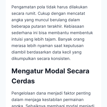
Pengamatan pola tidak harus dilakukan
secara rumit. Cukup dengan mencatat
angka yang muncul berulang dalam
beberapa putaran terakhir. Kebiasaan
sederhana ini bisa membantu membentuk
intuisi yang lebih tajam. Banyak orang
merasa lebih nyaman saat keputusan
diambil berdasarkan data kecil yang
dikumpulkan secara konsisten.
Mengatur Modal Secara
Cerdas
Pengelolaan dana menjadi faktor penting
dalam menjaga kestabilan permainan
angka. Sebaiknya membagi modal menjadi