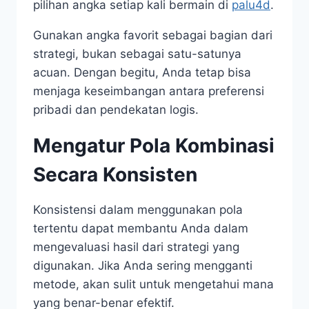
pilihan angka setiap kali bermain di
palu4d
.
Gunakan angka favorit sebagai bagian dari
strategi, bukan sebagai satu-satunya
acuan. Dengan begitu, Anda tetap bisa
menjaga keseimbangan antara preferensi
pribadi dan pendekatan logis.
Mengatur Pola Kombinasi
Secara Konsisten
Konsistensi dalam menggunakan pola
tertentu dapat membantu Anda dalam
mengevaluasi hasil dari strategi yang
digunakan. Jika Anda sering mengganti
metode, akan sulit untuk mengetahui mana
yang benar-benar efektif.