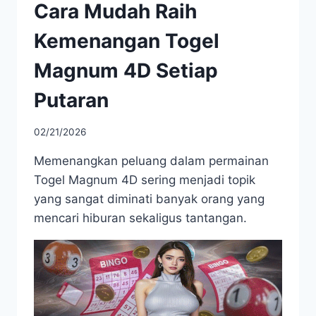
Cara Mudah Raih
Kemenangan Togel
Magnum 4D Setiap
Putaran
02/21/2026
Memenangkan peluang dalam permainan
Togel Magnum 4D sering menjadi topik
yang sangat diminati banyak orang yang
mencari hiburan sekaligus tantangan.