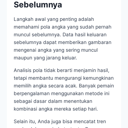
Sebelumnya
Langkah awal yang penting adalah
memahami pola angka yang sudah pernah
muncul sebelumnya. Data hasil keluaran
sebelumnya dapat memberikan gambaran
mengenai angka yang sering muncul
maupun yang jarang keluar.
Analisis pola tidak berarti menjamin hasil,
tetapi membantu mengurangi kemungkinan
memilih angka secara acak. Banyak pemain
berpengalaman menggunakan metode ini
sebagai dasar dalam menentukan
kombinasi angka mereka setiap hari.
Selain itu, Anda juga bisa mencatat tren