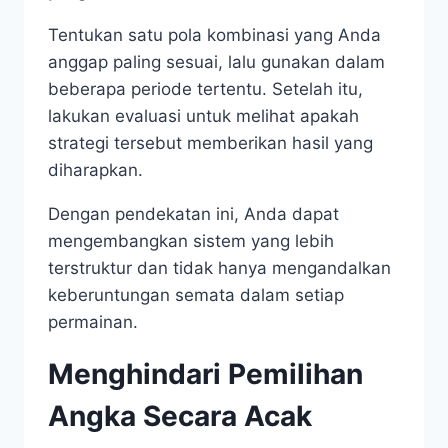
Tentukan satu pola kombinasi yang Anda
anggap paling sesuai, lalu gunakan dalam
beberapa periode tertentu. Setelah itu,
lakukan evaluasi untuk melihat apakah
strategi tersebut memberikan hasil yang
diharapkan.
Dengan pendekatan ini, Anda dapat
mengembangkan sistem yang lebih
terstruktur dan tidak hanya mengandalkan
keberuntungan semata dalam setiap
permainan.
Menghindari Pemilihan
Angka Secara Acak