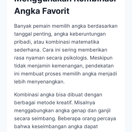
Angka Favorit
Banyak pemain memilih angka berdasarkan
tanggal penting, angka keberuntungan
pribadi, atau kombinasi matematika
sederhana. Cara ini sering memberikan
rasa nyaman secara psikologis. Meskipun
tidak menjamin kemenangan, pendekatan
ini membuat proses memilih angka menjadi
lebih menyenangkan.
Kombinasi angka bisa dibuat dengan
berbagai metode kreatif. Misalnya
menggabungkan angka genap dan ganjil
secara seimbang. Beberapa orang percaya
bahwa keseimbangan angka dapat