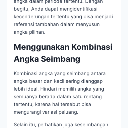
angka dalam periode tertentu. Dengan
begitu, Anda dapat mengidentifikasi
kecenderungan tertentu yang bisa menjadi
referensi tambahan dalam menyusun
angka pilihan.
Menggunakan Kombinasi
Angka Seimbang
Kombinasi angka yang seimbang antara
angka besar dan kecil sering dianggap
lebih ideal. Hindari memilih angka yang
semuanya berada dalam satu rentang
tertentu, karena hal tersebut bisa
mengurangi variasi peluang.
Selain itu, perhatikan juga keseimbangan