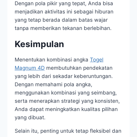
Dengan pola pikir yang tepat, Anda bisa
menjadikan aktivitas ini sebagai hiburan
yang tetap berada dalam batas wajar
tanpa memberikan tekanan berlebihan.
Kesimpulan
Menentukan kombinasi angka
Togel
Magnum 4D
membutuhkan pendekatan
yang lebih dari sekadar keberuntungan.
Dengan memahami pola angka,
menggunakan kombinasi yang seimbang,
serta menerapkan strategi yang konsisten,
Anda dapat meningkatkan kualitas pilihan
yang dibuat.
Selain itu, penting untuk tetap fleksibel dan