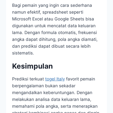
Bagi pemain yang ingin cara sederhana
namun efektif, spreadsheet seperti
Microsoft Excel atau Google Sheets bisa
digunakan untuk mencatat data keluaran
lama. Dengan formula otomatis, frekuensi
angka dapat dihitung, pola angka diamati,
dan prediksi dapat dibuat secara lebih
sistematis.
Kesimpulan
Prediksi terkuat
togel Italy
favorit pemain
berpengalaman bukan sekadar
mengandalkan keberuntungan. Dengan
melakukan analisa data keluaran lama,
memahami pola angka, serta menerapkan