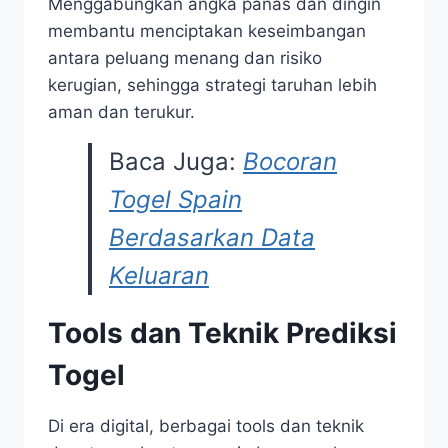
Menggabungkan angka panas dan dingin
membantu menciptakan keseimbangan
antara peluang menang dan risiko
kerugian, sehingga strategi taruhan lebih
aman dan terukur.
Baca Juga:
Bocoran
Togel Spain
Berdasarkan Data
Keluaran
Tools dan Teknik Prediksi
Togel
Di era digital, berbagai tools dan teknik