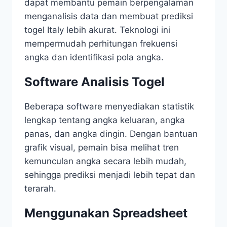
dapat membantu pemain berpengalaman
menganalisis data dan membuat prediksi
togel Italy lebih akurat. Teknologi ini
mempermudah perhitungan frekuensi
angka dan identifikasi pola angka.
Software Analisis Togel
Beberapa software menyediakan statistik
lengkap tentang angka keluaran, angka
panas, dan angka dingin. Dengan bantuan
grafik visual, pemain bisa melihat tren
kemunculan angka secara lebih mudah,
sehingga prediksi menjadi lebih tepat dan
terarah.
Menggunakan Spreadsheet