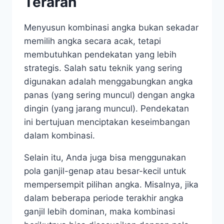
Terarah
Menyusun kombinasi angka bukan sekadar
memilih angka secara acak, tetapi
membutuhkan pendekatan yang lebih
strategis. Salah satu teknik yang sering
digunakan adalah menggabungkan angka
panas (yang sering muncul) dengan angka
dingin (yang jarang muncul). Pendekatan
ini bertujuan menciptakan keseimbangan
dalam kombinasi.
Selain itu, Anda juga bisa menggunakan
pola ganjil-genap atau besar-kecil untuk
mempersempit pilihan angka. Misalnya, jika
dalam beberapa periode terakhir angka
ganjil lebih dominan, maka kombinasi