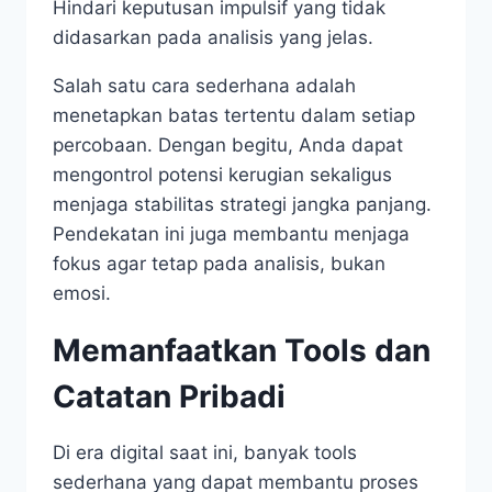
Hindari keputusan impulsif yang tidak
didasarkan pada analisis yang jelas.
Salah satu cara sederhana adalah
menetapkan batas tertentu dalam setiap
percobaan. Dengan begitu, Anda dapat
mengontrol potensi kerugian sekaligus
menjaga stabilitas strategi jangka panjang.
Pendekatan ini juga membantu menjaga
fokus agar tetap pada analisis, bukan
emosi.
Memanfaatkan Tools dan
Catatan Pribadi
Di era digital saat ini, banyak tools
sederhana yang dapat membantu proses