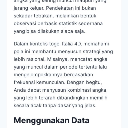
angka yang sering muncul maupun yang
jarang keluar. Pendekatan ini bukan
sekadar tebakan, melainkan bentuk
observasi berbasis statistik sederhana
yang bisa dilakukan siapa saja.
Dalam konteks togel Italia 4D, memahami
pola ini membantu menyusun strategi yang
lebih rasional. Misalnya, mencatat angka
yang muncul dalam periode tertentu lalu
mengelompokkannya berdasarkan
frekuensi kemunculan. Dengan begitu,
Anda dapat menyusun kombinasi angka
yang lebih terarah dibandingkan memilih
secara acak tanpa dasar yang jelas.
Menggunakan Data