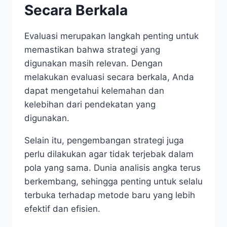
Secara Berkala
Evaluasi merupakan langkah penting untuk
memastikan bahwa strategi yang
digunakan masih relevan. Dengan
melakukan evaluasi secara berkala, Anda
dapat mengetahui kelemahan dan
kelebihan dari pendekatan yang
digunakan.
Selain itu, pengembangan strategi juga
perlu dilakukan agar tidak terjebak dalam
pola yang sama. Dunia analisis angka terus
berkembang, sehingga penting untuk selalu
terbuka terhadap metode baru yang lebih
efektif dan efisien.