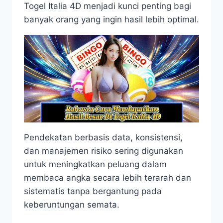
Togel Italia 4D menjadi kunci penting bagi
banyak orang yang ingin hasil lebih optimal.
Pendekatan berbasis data, konsistensi,
dan manajemen risiko sering digunakan
untuk meningkatkan peluang dalam
membaca angka secara lebih terarah dan
sistematis tanpa bergantung pada
keberuntungan semata.