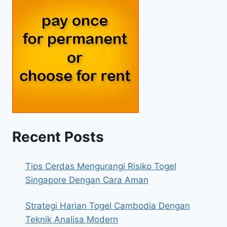
Recent Posts
Tips Cerdas Mengurangi Risiko Togel
Singapore Dengan Cara Aman
Strategi Harian Togel Cambodia Dengan
Teknik Analisa Modern