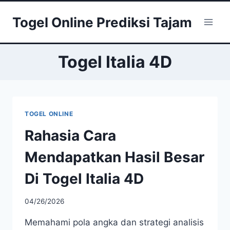
Skip
Togel Online Prediksi Tajam
to
content
Togel Italia 4D
TOGEL ONLINE
Rahasia Cara
Mendapatkan Hasil Besar
Di Togel Italia 4D
04/26/2026
Memahami pola angka dan strategi analisis