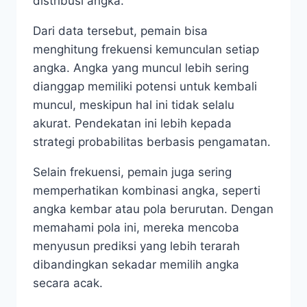
distribusi angka.
Dari data tersebut, pemain bisa
menghitung frekuensi kemunculan setiap
angka. Angka yang muncul lebih sering
dianggap memiliki potensi untuk kembali
muncul, meskipun hal ini tidak selalu
akurat. Pendekatan ini lebih kepada
strategi probabilitas berbasis pengamatan.
Selain frekuensi, pemain juga sering
memperhatikan kombinasi angka, seperti
angka kembar atau pola berurutan. Dengan
memahami pola ini, mereka mencoba
menyusun prediksi yang lebih terarah
dibandingkan sekadar memilih angka
secara acak.