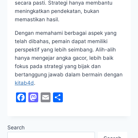
secara pasti. Strategi hanya membantu
meningkatkan pendekatan, bukan
memastikan hasil.
Dengan memahami berbagai aspek yang
telah dibahas, pemain dapat memiliki
perspektif yang lebih seimbang. Alih-alih
hanya mengejar angka gacor, lebih baik
fokus pada strategi yang bijak dan
bertanggung jawab dalam bermain
dengan
kitab4d
.
Facebook
Mastodon
Email
Share
Search