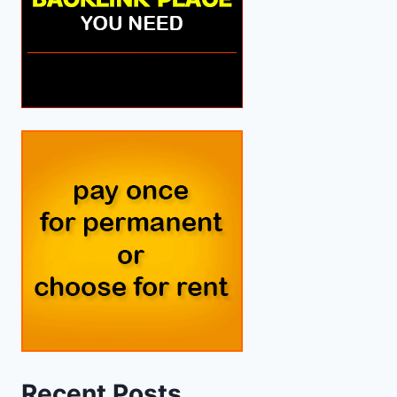
Recent Posts