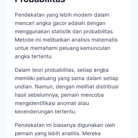
Pendekatan yang lebih modern dalam
mencari angka gacor adalah dengan
menggunakan statistik dan probabilitas.
Metode ini melibatkan analisis matematis
untuk memahami peluang kemunculan
angka tertentu.
Dalam teori probabilitas, setiap angka
memiliki peluang yang sama dalam setiap
undian. Namun, dengan melihat distribusi
hasil sebelumnya, pemain mencoba
mengidentifikasi anomali atau
kecenderungan tertentu.
Pendekatan ini biasanya digunakan oleh
pemain yang lebih analitis. Mereka