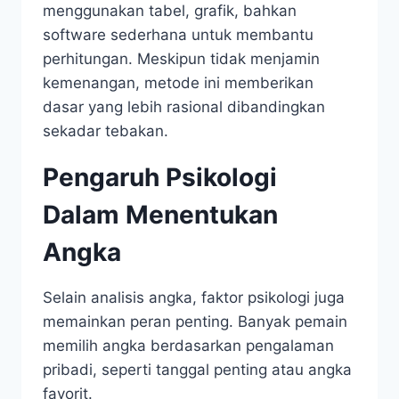
menggunakan tabel, grafik, bahkan
software sederhana untuk membantu
perhitungan. Meskipun tidak menjamin
kemenangan, metode ini memberikan
dasar yang lebih rasional dibandingkan
sekadar tebakan.
Pengaruh Psikologi
Dalam Menentukan
Angka
Selain analisis angka, faktor psikologi juga
memainkan peran penting. Banyak pemain
memilih angka berdasarkan pengalaman
pribadi, seperti tanggal penting atau angka
favorit.