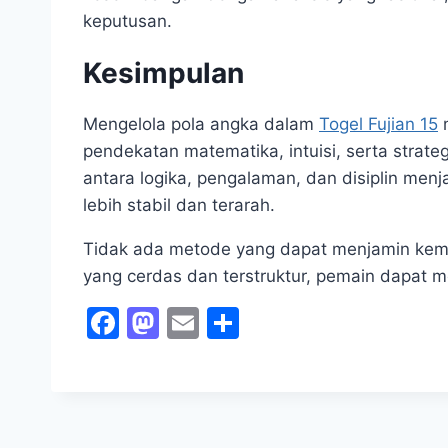
keputusan.
Kesimpulan
Mengelola pola angka dalam
Togel Fujian 15
m
pendekatan matematika, intuisi, serta strate
antara logika, pengalaman, dan disiplin me
lebih stabil dan terarah.
Tidak ada metode yang dapat menjamin kem
yang cerdas dan terstruktur, pemain dapat 
Facebook
Mastodon
Email
Share