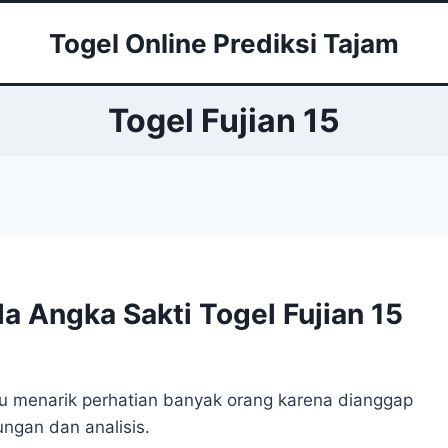
Togel Online Prediksi Tajam
Togel Fujian 15
a Angka Sakti Togel Fujian 15
alu menarik perhatian banyak orang karena dianggap
ungan dan analisis.