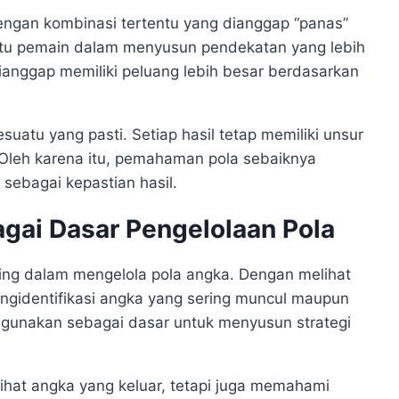
 dengan kombinasi tertentu yang dianggap “panas”
tu pemain dalam menyusun pendekatan yang lebih
ianggap memiliki peluang lebih besar berdasarkan
uatu yang pasti. Setiap hasil tetap memiliki unsur
 Oleh karena itu, pemahaman pola sebaiknya
 sebagai kepastian hasil.
agai Dasar Pengelolaan Pola
ting dalam mengelola pola angka. Dengan melihat
ngidentifikasi angka yang sering muncul maupun
 digunakan sebagai dasar untuk menyusun strategi
lihat angka yang keluar, tetapi juga memahami