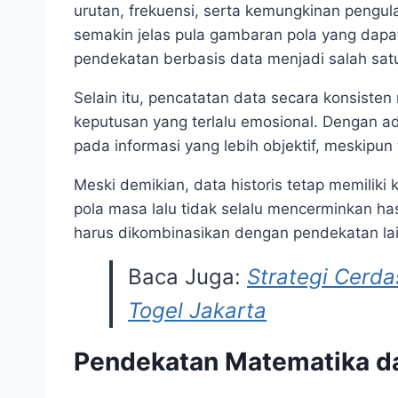
urutan, frekuensi, serta kemungkinan pengu
semakin jelas pula gambaran pola yang dapa
pendekatan berbasis data menjadi salah sat
Selain itu, pencatatan data secara konsist
keputusan yang terlalu emosional. Dengan a
pada informasi yang lebih objektif, meskipun 
Meski demikian, data historis tetap memiliki
pola masa lalu tidak selalu mencerminkan has
harus dikombinasikan dengan pendekatan lai
Baca Juga:
Strategi Cerd
Togel Jakarta
Pendekatan Matematika d