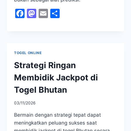
Facebook
Mastodon
Email
Share
TOGEL ONLINE
Strategi Ringan
Membidik Jackpot di
Togel Bhutan
03/11/2026
Bermain dengan strategi tepat dapat
meningkatkan peluang sukses saat
membidik jackpot di togel Bhutan secara