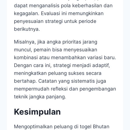
dapat menganalisis pola keberhasilan dan
kegagalan. Evaluasi ini memungkinkan
penyesuaian strategi untuk periode
berikutnya.
Misalnya, jika angka prioritas jarang
muncul, pemain bisa menyesuaikan
kombinasi atau menambahkan variasi baru.
Dengan cara ini, strategi menjadi adaptif,
meningkatkan peluang sukses secara
bertahap. Catatan yang sistematis juga
mempermudah refleksi dan pengembangan
teknik jangka panjang.
Kesimpulan
Mengoptimalkan peluang di togel Bhutan