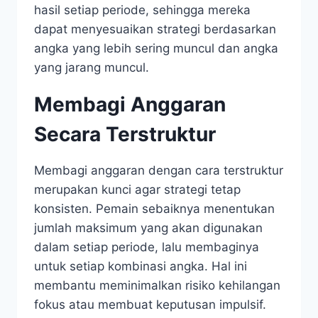
hasil setiap periode, sehingga mereka
dapat menyesuaikan strategi berdasarkan
angka yang lebih sering muncul dan angka
yang jarang muncul.
Membagi Anggaran
Secara Terstruktur
Membagi anggaran dengan cara terstruktur
merupakan kunci agar strategi tetap
konsisten. Pemain sebaiknya menentukan
jumlah maksimum yang akan digunakan
dalam setiap periode, lalu membaginya
untuk setiap kombinasi angka. Hal ini
membantu meminimalkan risiko kehilangan
fokus atau membuat keputusan impulsif.