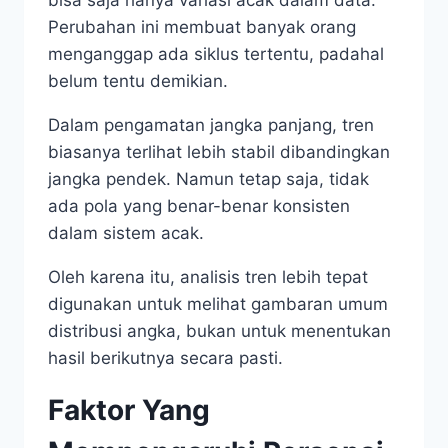
bisa saja hanya variasi acak dalam data.
Perubahan ini membuat banyak orang
menganggap ada siklus tertentu, padahal
belum tentu demikian.
Dalam pengamatan jangka panjang, tren
biasanya terlihat lebih stabil dibandingkan
jangka pendek. Namun tetap saja, tidak
ada pola yang benar-benar konsisten
dalam sistem acak.
Oleh karena itu, analisis tren lebih tepat
digunakan untuk melihat gambaran umum
distribusi angka, bukan untuk menentukan
hasil berikutnya secara pasti.
Faktor Yang