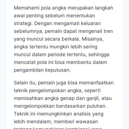
Memahami pola angka merupakan langkah
awal penting sebelum menentukan
strategi. Dengan mengamati keluaran
sebelumnya, pemain dapat mengenali tren
yang muncul secara berkala. Misalnya,
angka tertentu mungkin lebih sering
muncul dalam periode tertentu, sehingga
mencatat pola ini bisa membantu dalam
pengambilan keputusan.
Selain itu, pemain juga bisa memanfaatkan
teknik pengelompokan angka, seperti
memisahkan angka genap dan ganjil, atau
mengelompokkan berdasarkan puluhan.
Teknik ini memungkinkan analisis yang
lebih mendalam, memberi wawasan