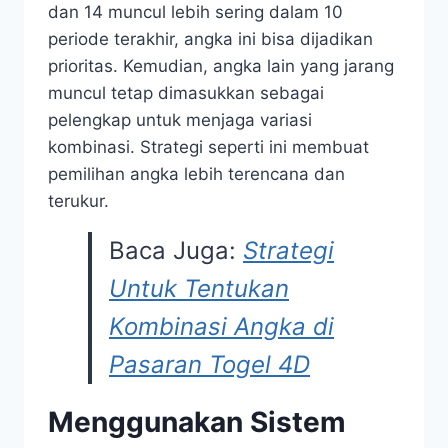
dan 14 muncul lebih sering dalam 10
periode terakhir, angka ini bisa dijadikan
prioritas. Kemudian, angka lain yang jarang
muncul tetap dimasukkan sebagai
pelengkap untuk menjaga variasi
kombinasi. Strategi seperti ini membuat
pemilihan angka lebih terencana dan
terukur.
Baca Juga:
Strategi
Untuk Tentukan
Kombinasi Angka di
Pasaran Togel 4D
Menggunakan Sistem