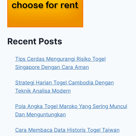
Recent Posts
Tips Cerdas Mengurangi Risiko Togel
Singapore Dengan Cara Aman
Strategi Harian Togel Cambodia Dengan
Teknik Analisa Modern
Pola Angka Togel Maroko Yang Sering Muncul
Dan Menguntungkan
Cara Membaca Data Historis Togel Taiwan