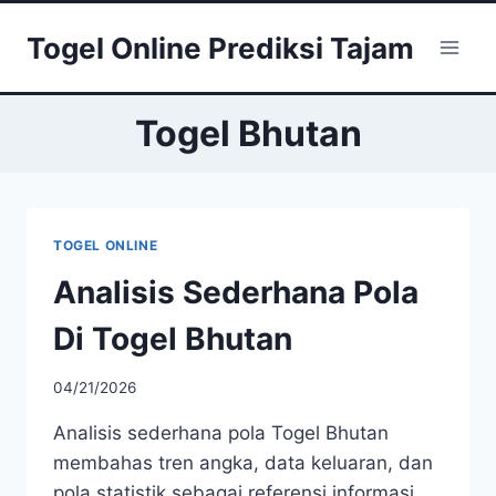
Skip
Togel Online Prediksi Tajam
to
content
Togel Bhutan
TOGEL ONLINE
Analisis Sederhana Pola
Di Togel Bhutan
04/21/2026
Analisis sederhana pola Togel Bhutan
membahas tren angka, data keluaran, dan
pola statistik sebagai referensi informasi