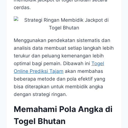
cerdas.
Menggunakan pendekatan sistematis dan
analisis data membuat setiap langkah lebih
terukur dan peluang kemenangan lebih
optimal bagi pemain. Dibawah ini
Togel
Online Prediksi Tajam
akan membahas
beberapa metode dan pola efektif yang
bisa diterapkan untuk membidik angka
dengan strategi ringan.
Memahami Pola Angka di
Togel Bhutan