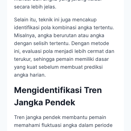
secara lebih jelas.
Selain itu, teknik ini juga mencakup
identifikasi pola kombinasi angka tertentu.
Misalnya, angka berurutan atau angka
dengan selisih tertentu. Dengan metode
ini, evaluasi pola menjadi lebih cermat dan
terukur, sehingga pemain memiliki dasar
yang kuat sebelum membuat prediksi
angka harian.
Mengidentifikasi Tren
Jangka Pendek
Tren jangka pendek membantu pemain
memahami fluktuasi angka dalam periode