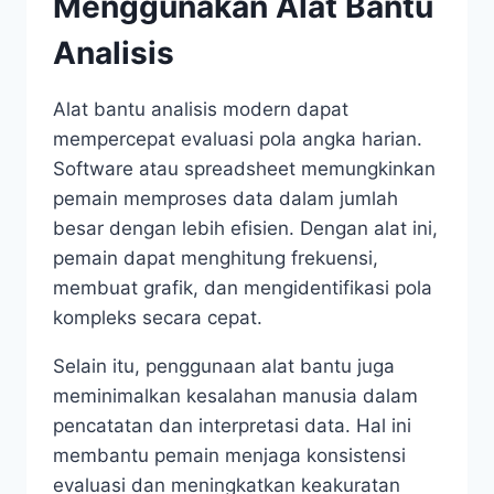
Menggunakan Alat Bantu
Analisis
Alat bantu analisis modern dapat
mempercepat evaluasi pola angka harian.
Software atau spreadsheet memungkinkan
pemain memproses data dalam jumlah
besar dengan lebih efisien. Dengan alat ini,
pemain dapat menghitung frekuensi,
membuat grafik, dan mengidentifikasi pola
kompleks secara cepat.
Selain itu, penggunaan alat bantu juga
meminimalkan kesalahan manusia dalam
pencatatan dan interpretasi data. Hal ini
membantu pemain menjaga konsistensi
evaluasi dan meningkatkan keakuratan