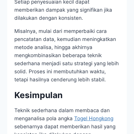
Setiap penyesuaian kecil dapat
memberikan dampak yang signifikan jika
dilakukan dengan konsisten.
Misalnya, mulai dari memperbaiki cara
pencatatan data, kemudian meningkatkan
metode analisa, hingga akhirnya
mengkombinasikan beberapa teknik
sederhana menjadi satu strategi yang lebih
solid. Proses ini membutuhkan waktu,
tetapi hasilnya cenderung lebih stabil.
Kesimpulan
Teknik sederhana dalam membaca dan
menganalisa pola angka
Togel Hongkong
sebenarnya dapat memberikan hasil yang