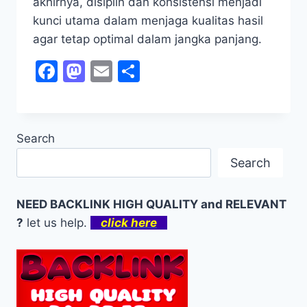
akhirnya, disiplin dan konsistensi menjadi
kunci utama dalam menjaga kualitas hasil
agar tetap optimal dalam jangka panjang.
Facebook
Mastodon
Email
Share
Search
Search
NEED BACKLINK HIGH QUALITY and RELEVANT
?
let us help.
click here