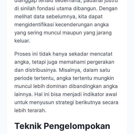
dianggap terlalu sederhana, padahal justru
di sinilah fondasi utama dibangun. Dengan
melihat data sebelumnya, kita dapat
mengidentifikasi kecenderungan angka
yang sering muncul maupun yang jarang
keluar.
Proses ini tidak hanya sekadar mencatat
angka, tetapi juga memahami pergerakan
dan distribusinya. Misalnya, dalam satu
periode tertentu, angka tertentu mungkin
muncul lebih dominan dibandingkan angka
lainnya. Hal ini bisa menjadi indikator awal
untuk menyusun strategi berikutnya secara
lebih terarah.
Teknik Pengelompokan