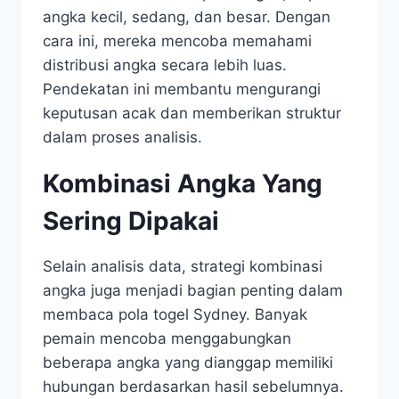
angka kecil, sedang, dan besar. Dengan
cara ini, mereka mencoba memahami
distribusi angka secara lebih luas.
Pendekatan ini membantu mengurangi
keputusan acak dan memberikan struktur
dalam proses analisis.
Kombinasi Angka Yang
Sering Dipakai
Selain analisis data, strategi kombinasi
angka juga menjadi bagian penting dalam
membaca pola togel Sydney. Banyak
pemain mencoba menggabungkan
beberapa angka yang dianggap memiliki
hubungan berdasarkan hasil sebelumnya.