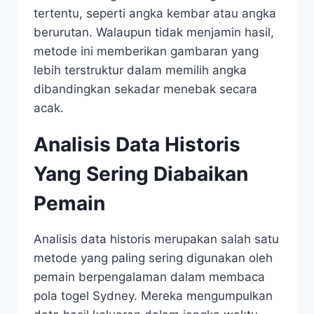
tertentu, seperti angka kembar atau angka
berurutan. Walaupun tidak menjamin hasil,
metode ini memberikan gambaran yang
lebih terstruktur dalam memilih angka
dibandingkan sekadar menebak secara
acak.
Analisis Data Historis
Yang Sering Diabaikan
Pemain
Analisis data historis merupakan salah satu
metode yang paling sering digunakan oleh
pemain berpengalaman dalam membaca
pola togel Sydney. Mereka mengumpulkan