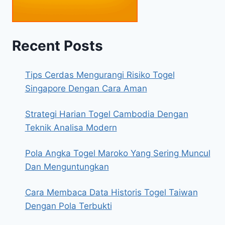
Recent Posts
Tips Cerdas Mengurangi Risiko Togel
Singapore Dengan Cara Aman
Strategi Harian Togel Cambodia Dengan
Teknik Analisa Modern
Pola Angka Togel Maroko Yang Sering Muncul
Dan Menguntungkan
Cara Membaca Data Historis Togel Taiwan
Dengan Pola Terbukti