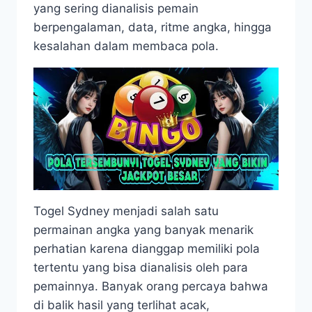
yang sering dianalisis pemain
berpengalaman, data, ritme angka, hingga
kesalahan dalam membaca pola.
Togel Sydney menjadi salah satu
permainan angka yang banyak menarik
perhatian karena dianggap memiliki pola
tertentu yang bisa dianalisis oleh para
pemainnya. Banyak orang percaya bahwa
di balik hasil yang terlihat acak,