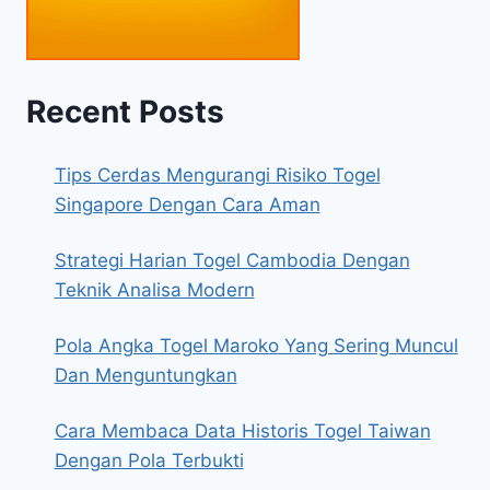
Recent Posts
Tips Cerdas Mengurangi Risiko Togel
Singapore Dengan Cara Aman
Strategi Harian Togel Cambodia Dengan
Teknik Analisa Modern
Pola Angka Togel Maroko Yang Sering Muncul
Dan Menguntungkan
Cara Membaca Data Historis Togel Taiwan
Dengan Pola Terbukti