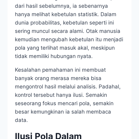
dari hasil sebelumnya, ia sebenarnya
hanya melihat kebetulan statistik. Dalam
dunia probabilitas, kebetulan seperti ini
sering muncul secara alami. Otak manusia
kemudian mengubah kebetulan itu menjadi
pola yang terlihat masuk akal, meskipun
tidak memiliki hubungan nyata.
Kesalahan pemahaman ini membuat
banyak orang merasa mereka bisa
mengontrol hasil melalui analisis. Padahal,
kontrol tersebut hanya ilusi. Semakin
seseorang fokus mencari pola, semakin
besar kemungkinan ia salah membaca
data.
Ilusi Pola Dalam