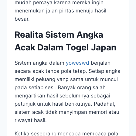
mudah percaya karena mereka ingin
menemukan jalan pintas menuju hasil
besar.
Realita Sistem Angka
Acak Dalam Togel Japan
Sistem angka dalam
yoweswd
berjalan
secara acak tanpa pola tetap. Setiap angka
memiliki peluang yang sama untuk muncul
pada setiap sesi. Banyak orang salah
mengartikan hasil sebelumnya sebagai
petunjuk untuk hasil berikutnya. Padahal,
sistem acak tidak menyimpan memori atau
riwayat hasil.
Ketika seseorang mencoba membaca pola