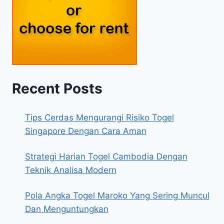
Recent Posts
Tips Cerdas Mengurangi Risiko Togel
Singapore Dengan Cara Aman
Strategi Harian Togel Cambodia Dengan
Teknik Analisa Modern
Pola Angka Togel Maroko Yang Sering Muncul
Dan Menguntungkan