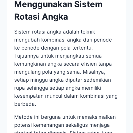
Menggunakan Sistem
Rotasi Angka
Sistem rotasi angka adalah teknik
mengubah kombinasi angka dari periode
ke periode dengan pola tertentu.
Tujuannya untuk menjangkau semua
kemungkinan angka secara efisien tanpa
mengulang pola yang sama. Misalnya,
setiap minggu angka diputar sedemikian
rupa sehingga setiap angka memiliki
kesempatan muncul dalam kombinasi yang
berbeda.
Metode ini berguna untuk memaksimalkan
potensi kemenangan sekaligus menjaga