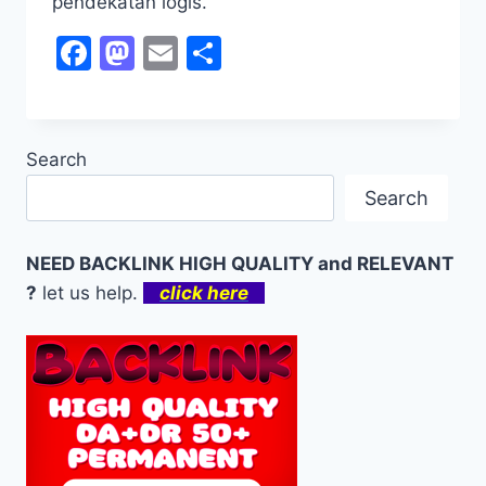
pendekatan logis.
Facebook
Mastodon
Email
Share
Search
Search
NEED BACKLINK HIGH QUALITY and RELEVANT
?
let us help.
click here