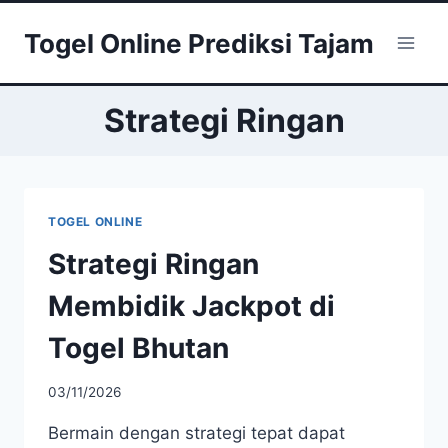
Skip
Togel Online Prediksi Tajam
to
content
Strategi Ringan
TOGEL ONLINE
Strategi Ringan
Membidik Jackpot di
Togel Bhutan
03/11/2026
Bermain dengan strategi tepat dapat