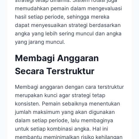
strategi tetap dinamis. Sistem rotasi juga
memudahkan pemain dalam mengevaluasi
hasil setiap periode, sehingga mereka
dapat menyesuaikan strategi berdasarkan
angka yang lebih sering muncul dan angka
yang jarang muncul.
Membagi Anggaran
Secara Terstruktur
Membagi anggaran dengan cara terstruktur
merupakan kunci agar strategi tetap
konsisten. Pemain sebaiknya menentukan
jumlah maksimum yang akan digunakan
dalam setiap periode, lalu membaginya
untuk setiap kombinasi angka. Hal ini
membantu meminimalkan risiko kehilangan