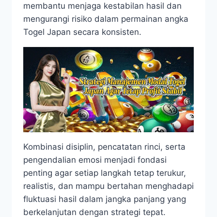
membantu menjaga kestabilan hasil dan
mengurangi risiko dalam permainan angka
Togel Japan secara konsisten.
Kombinasi disiplin, pencatatan rinci, serta
pengendalian emosi menjadi fondasi
penting agar setiap langkah tetap terukur,
realistis, dan mampu bertahan menghadapi
fluktuasi hasil dalam jangka panjang yang
berkelanjutan dengan strategi tepat.