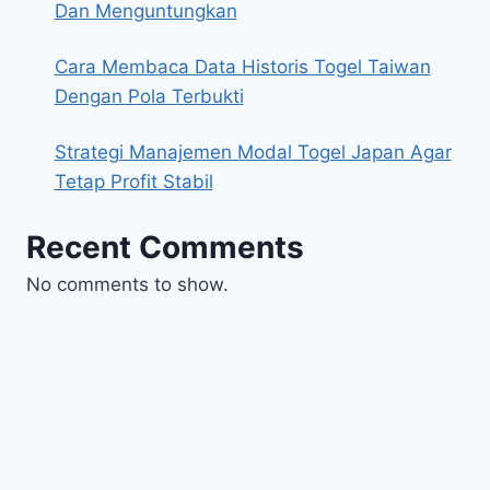
Dan Menguntungkan
Cara Membaca Data Historis Togel Taiwan
Dengan Pola Terbukti
Strategi Manajemen Modal Togel Japan Agar
Tetap Profit Stabil
Recent Comments
No comments to show.
© 2026
Togel Online Prediksi Tajam