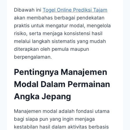
Dibawah ini
Togel Online Prediksi Tajam
akan membahas berbagai pendekatan
praktis untuk mengatur modal, mengelola
risiko, serta menjaga konsistensi hasil
melalui langkah sistematis yang mudah
diterapkan oleh pemula maupun
berpengalaman.
Pentingnya Manajemen
Modal Dalam Permainan
Angka Jepang
Manajemen modal adalah fondasi utama
bagi siapa pun yang ingin menjaga
kestabilan hasil dalam aktivitas berbasis