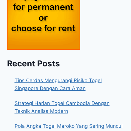
Recent Posts
Tips Cerdas Mengurangi Risiko Togel
Singapore Dengan Cara Aman
Strategi Harian Togel Cambodia Dengan
Teknik Analisa Modern
Pola Angka Togel Maroko Yang Sering Muncul