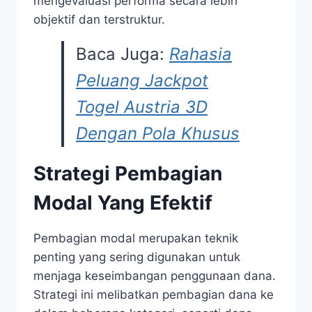
mengevaluasi performa secara lebih
objektif dan terstruktur.
Baca Juga:
Rahasia
Peluang Jackpot
Togel Austria 3D
Dengan Pola Khusus
Strategi Pembagian
Modal Yang Efektif
Pembagian modal merupakan teknik
penting yang sering digunakan untuk
menjaga keseimbangan penggunaan dana.
Strategi ini melibatkan pembagian dana ke