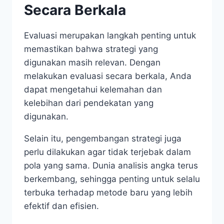
Secara Berkala
Evaluasi merupakan langkah penting untuk
memastikan bahwa strategi yang
digunakan masih relevan. Dengan
melakukan evaluasi secara berkala, Anda
dapat mengetahui kelemahan dan
kelebihan dari pendekatan yang
digunakan.
Selain itu, pengembangan strategi juga
perlu dilakukan agar tidak terjebak dalam
pola yang sama. Dunia analisis angka terus
berkembang, sehingga penting untuk selalu
terbuka terhadap metode baru yang lebih
efektif dan efisien.