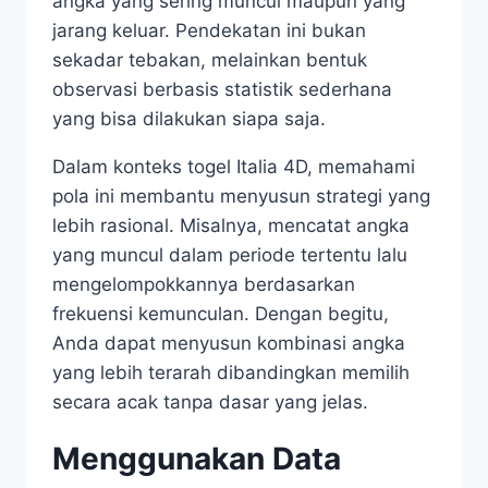
angka yang sering muncul maupun yang
jarang keluar. Pendekatan ini bukan
sekadar tebakan, melainkan bentuk
observasi berbasis statistik sederhana
yang bisa dilakukan siapa saja.
Dalam konteks togel Italia 4D, memahami
pola ini membantu menyusun strategi yang
lebih rasional. Misalnya, mencatat angka
yang muncul dalam periode tertentu lalu
mengelompokkannya berdasarkan
frekuensi kemunculan. Dengan begitu,
Anda dapat menyusun kombinasi angka
yang lebih terarah dibandingkan memilih
secara acak tanpa dasar yang jelas.
Menggunakan Data