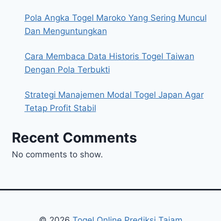
Pola Angka Togel Maroko Yang Sering Muncul
Dan Menguntungkan
Cara Membaca Data Historis Togel Taiwan
Dengan Pola Terbukti
Strategi Manajemen Modal Togel Japan Agar
Tetap Profit Stabil
Recent Comments
No comments to show.
© 2026
Togel Online Prediksi Tajam