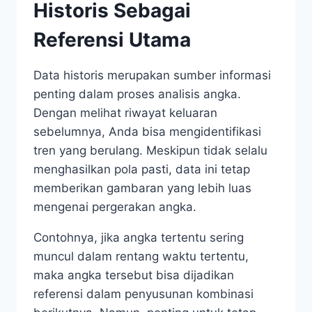
Historis Sebagai
Referensi Utama
Data historis merupakan sumber informasi
penting dalam proses analisis angka.
Dengan melihat riwayat keluaran
sebelumnya, Anda bisa mengidentifikasi
tren yang berulang. Meskipun tidak selalu
menghasilkan pola pasti, data ini tetap
memberikan gambaran yang lebih luas
mengenai pergerakan angka.
Contohnya, jika angka tertentu sering
muncul dalam rentang waktu tertentu,
maka angka tersebut bisa dijadikan
referensi dalam penyusunan kombinasi