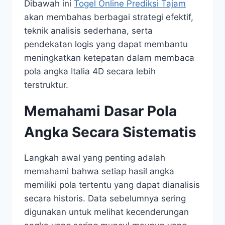
Dibawah ini
Togel Online Prediksi Tajam
akan membahas berbagai strategi efektif,
teknik analisis sederhana, serta
pendekatan logis yang dapat membantu
meningkatkan ketepatan dalam membaca
pola angka Italia 4D secara lebih
terstruktur.
Memahami Dasar Pola
Angka Secara Sistematis
Langkah awal yang penting adalah
memahami bahwa setiap hasil angka
memiliki pola tertentu yang dapat dianalisis
secara historis. Data sebelumnya sering
digunakan untuk melihat kecenderungan