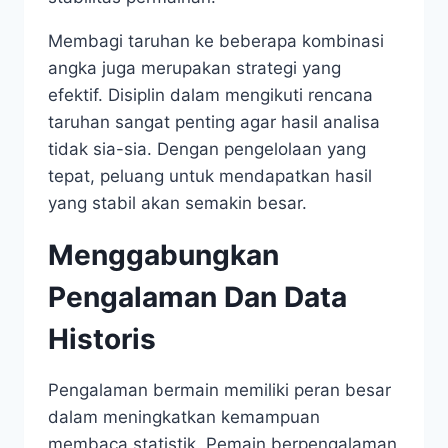
Membagi taruhan ke beberapa kombinasi
angka juga merupakan strategi yang
efektif. Disiplin dalam mengikuti rencana
taruhan sangat penting agar hasil analisa
tidak sia-sia. Dengan pengelolaan yang
tepat, peluang untuk mendapatkan hasil
yang stabil akan semakin besar.
Menggabungkan
Pengalaman Dan Data
Historis
Pengalaman bermain memiliki peran besar
dalam meningkatkan kemampuan
membaca statistik. Pemain berpengalaman