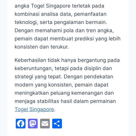
angka Togel Singapore terletak pada
kombinasi analisa data, pemanfaatan
teknologi, serta pengalaman bermain.
Dengan memahami pola dan tren angka,
pemain dapat membuat prediksi yang lebih
konsisten dan terukur.
Keberhasilan tidak hanya bergantung pada
keberuntungan, tetapi pada disiplin dan
strategi yang tepat. Dengan pendekatan
modern yang konsisten, pemain dapat
meningkatkan peluang kemenangan dan
menjaga stabilitas hasil dalam permainan
Togel Singapore
.
Facebook
Mastodon
Email
Share