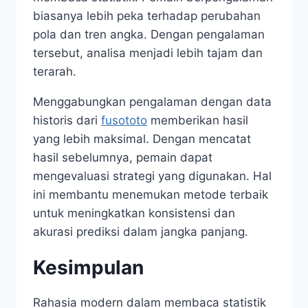
biasanya lebih peka terhadap perubahan
pola dan tren angka. Dengan pengalaman
tersebut, analisa menjadi lebih tajam dan
terarah.
Menggabungkan pengalaman dengan data
historis dari
fusototo
memberikan hasil
yang lebih maksimal. Dengan mencatat
hasil sebelumnya, pemain dapat
mengevaluasi strategi yang digunakan. Hal
ini membantu menemukan metode terbaik
untuk meningkatkan konsistensi dan
akurasi prediksi dalam jangka panjang.
Kesimpulan
Rahasia modern dalam membaca statistik