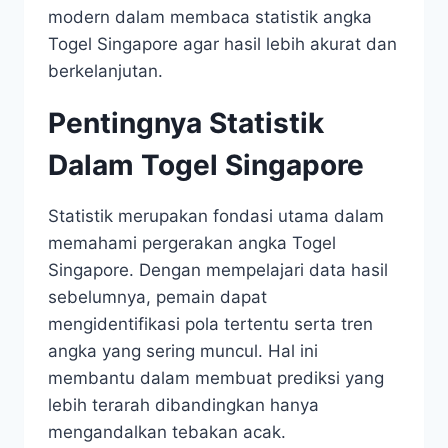
modern dalam membaca statistik angka
Togel Singapore agar hasil lebih akurat dan
berkelanjutan.
Pentingnya Statistik
Dalam Togel Singapore
Statistik merupakan fondasi utama dalam
memahami pergerakan angka Togel
Singapore. Dengan mempelajari data hasil
sebelumnya, pemain dapat
mengidentifikasi pola tertentu serta tren
angka yang sering muncul. Hal ini
membantu dalam membuat prediksi yang
lebih terarah dibandingkan hanya
mengandalkan tebakan acak.