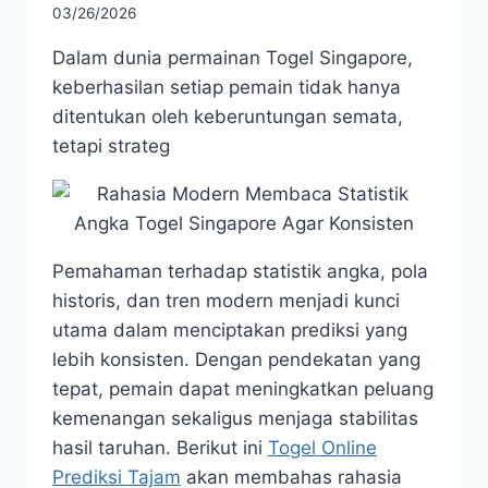
03/26/2026
Dalam dunia permainan Togel Singapore,
keberhasilan setiap pemain tidak hanya
ditentukan oleh keberuntungan semata,
tetapi strateg
Pemahaman terhadap statistik angka, pola
historis, dan tren modern menjadi kunci
utama dalam menciptakan prediksi yang
lebih konsisten. Dengan pendekatan yang
tepat, pemain dapat meningkatkan peluang
kemenangan sekaligus menjaga stabilitas
hasil taruhan. Berikut ini
Togel Online
Prediksi Tajam
akan membahas rahasia