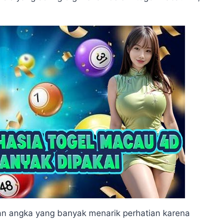
an angka yang banyak menarik perhatian karena