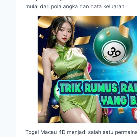
mulai dari pola angka dan data keluaran.
Togel Macau 4D menjadi salah satu permain