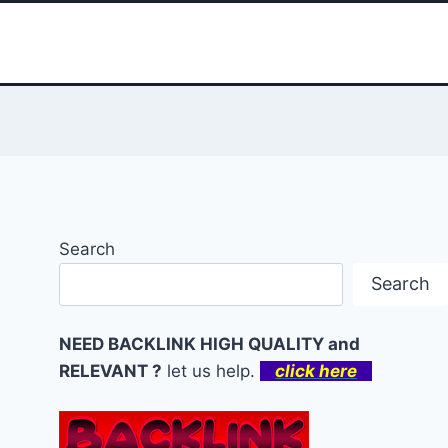
Search
Search
NEED BACKLINK HIGH QUALITY and
RELEVANT ?
let us help.
click here