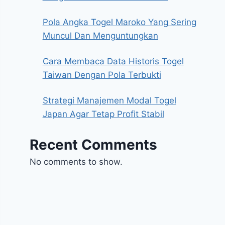
Pola Angka Togel Maroko Yang Sering
Muncul Dan Menguntungkan
Cara Membaca Data Historis Togel
Taiwan Dengan Pola Terbukti
Strategi Manajemen Modal Togel
Japan Agar Tetap Profit Stabil
Recent Comments
No comments to show.