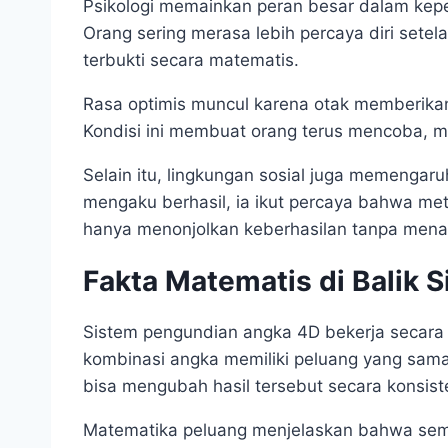
Psikologi memainkan peran besar dalam kep
Orang sering merasa lebih percaya diri setel
terbukti secara matematis.
Rasa optimis muncul karena otak memberikan
Kondisi ini membuat orang terus mencoba, me
Selain itu, lingkungan sosial juga memengaru
mengaku berhasil, ia ikut percaya bahwa met
hanya menonjolkan keberhasilan tanpa mena
Fakta Matematis di Balik 
Sistem pengundian angka 4D bekerja secara a
kombinasi angka memiliki peluang yang sama
bisa mengubah hasil tersebut secara konsist
Matematika peluang menjelaskan bahwa sem