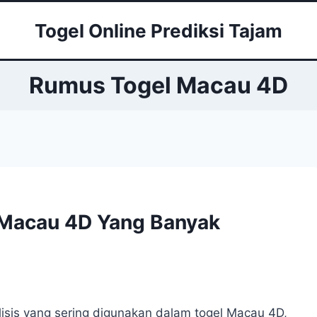
Togel Online Prediksi Tajam
Rumus Togel Macau 4D
 Macau 4D Yang Banyak
isis yang sering digunakan dalam togel Macau 4D,