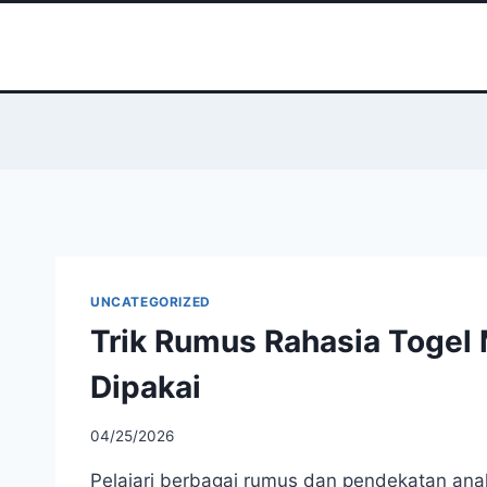
Skip
to
content
UNCATEGORIZED
Trik Rumus Rahasia Togel
Dipakai
04/25/2026
Pelajari berbagai rumus dan pendekatan anal