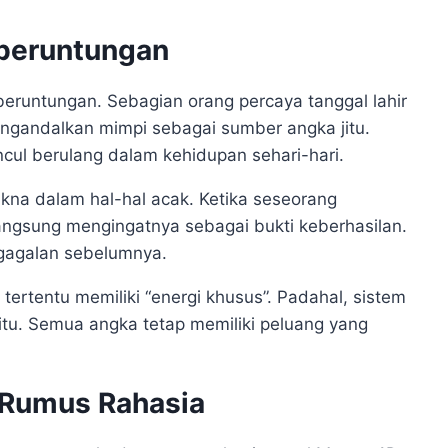
eberuntungan
runtungan. Sebagian orang percaya tanggal lahir
gandalkan mimpi sebagai sumber angka jitu.
ul berulang dalam kehidupan sehari-hari.
kna dalam hal-hal acak. Ketika seseorang
angsung mengingatnya sebagai bukti keberhasilan.
gagalan sebelumnya.
ertentu memiliki “energi khusus”. Padahal, sistem
itu. Semua angka tetap memiliki peluang yang
 Rumus Rahasia