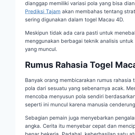
dianggap memiliki variasi pola yang bisa dian
Prediksi Tajam
akan membahas tentang strate
sering digunakan dalam togel Macau 4D.
Meskipun tidak ada cara pasti untuk meneba
menggunakan berbagai teknik analisis unt
yang muncul.
Rumus Rahasia Togel Mac
Banyak orang membicarakan rumus rahasia 
pola dari sesuatu yang sebenarnya acak. Me
mencoba menyusun pola sendiri berdasarkan t
seperti ini muncul karena manusia cenderung
Sebagian pemain juga menyebarkan pengala
angka. Cerita itu menyebar cepat dan menci
benar bekerja. Padahal, keberhasilan satu at