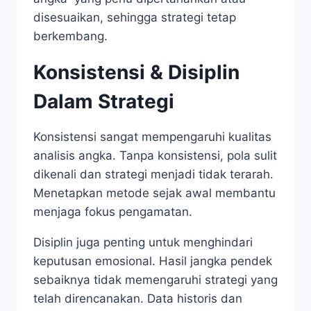
disesuaikan, sehingga strategi tetap
berkembang.
Konsistensi & Disiplin
Dalam Strategi
Konsistensi sangat mempengaruhi kualitas
analisis angka. Tanpa konsistensi, pola sulit
dikenali dan strategi menjadi tidak terarah.
Menetapkan metode sejak awal membantu
menjaga fokus pengamatan.
Disiplin juga penting untuk menghindari
keputusan emosional. Hasil jangka pendek
sebaiknya tidak memengaruhi strategi yang
telah direncanakan. Data historis dan