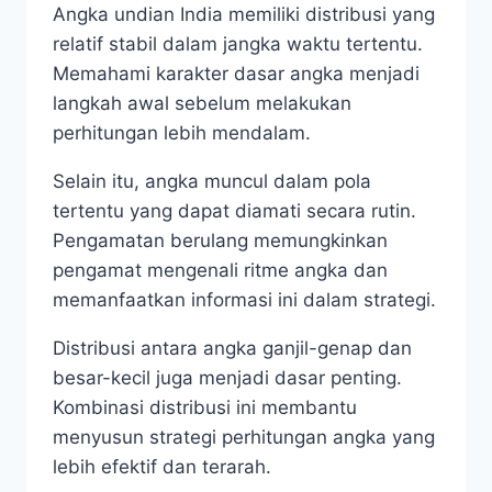
Angka undian India memiliki distribusi yang
relatif stabil dalam jangka waktu tertentu.
Memahami karakter dasar angka menjadi
langkah awal sebelum melakukan
perhitungan lebih mendalam.
Selain itu, angka muncul dalam pola
tertentu yang dapat diamati secara rutin.
Pengamatan berulang memungkinkan
pengamat mengenali ritme angka dan
memanfaatkan informasi ini dalam strategi.
Distribusi antara angka ganjil-genap dan
besar-kecil juga menjadi dasar penting.
Kombinasi distribusi ini membantu
menyusun strategi perhitungan angka yang
lebih efektif dan terarah.