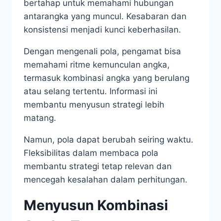
bertahap untuk memahami hubungan
antarangka yang muncul. Kesabaran dan
konsistensi menjadi kunci keberhasilan.
Dengan mengenali pola, pengamat bisa
memahami ritme kemunculan angka,
termasuk kombinasi angka yang berulang
atau selang tertentu. Informasi ini
membantu menyusun strategi lebih
matang.
Namun, pola dapat berubah seiring waktu.
Fleksibilitas dalam membaca pola
membantu strategi tetap relevan dan
mencegah kesalahan dalam perhitungan.
Menyusun Kombinasi