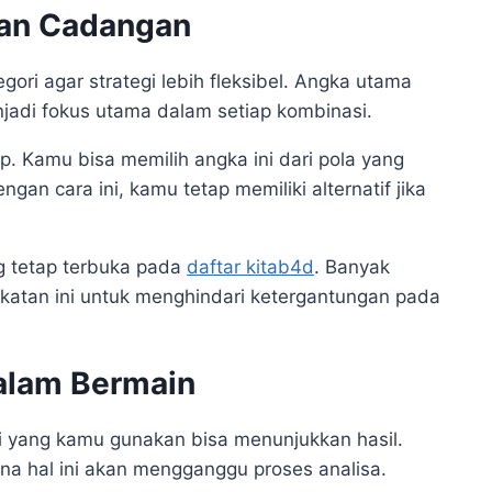
an Cadangan
ri agar strategi lebih fleksibel. Angka utama
enjadi fokus utama dalam setiap kombinasi.
. Kamu bisa memilih angka ini dari pola yang
an cara ini, kamu tetap memiliki alternatif jika
g tetap terbuka
pada
daftar kitab4d
. Banyak
tan ini untuk menghindari ketergantungan pada
Dalam Bermain
gi yang kamu gunakan bisa menunjukkan hasil.
na hal ini akan mengganggu proses analisa.