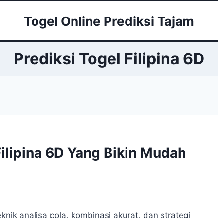
Togel Online Prediksi Tajam
Prediksi Togel Filipina 6D
Filipina 6D Yang Bikin Mudah
eknik analisa pola, kombinasi akurat, dan strategi