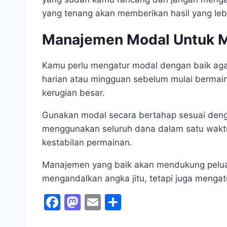
yang tenang akan memberikan hasil yang lebi
Manajemen Modal Untuk 
Kamu perlu mengatur modal dengan baik agar
harian atau mingguan sebelum mulai bermain
kerugian besar.
Gunakan modal secara bertahap sesuai deng
menggunakan seluruh dana dalam satu wak
kestabilan permainan.
Manajemen yang baik akan mendukung peluan
mengandalkan angka jitu, tetapi juga mengat
Facebook
Mastodon
Email
Share