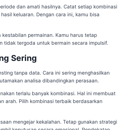
iode dan amati hasilnya. Catat setiap kombinasi
sil keluaran. Dengan cara ini, kamu bisa
a kestabilan permainan. Kamu harus tetap
tidak tergoda untuk bermain secara impulsif.
ng Sering
ting tanpa data. Cara ini sering menghasilkan
gutamakan analisa dibandingkan perasaan.
nakan terlalu banyak kombinasi. Hal ini membuat
n arah. Pilih kombinasi terbaik berdasarkan
iasaan mengejar kekalahan. Tetap gunakan strategi
mbil keputusan secara emosional. Pendekatan