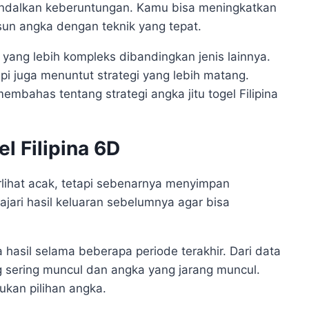
gandalkan keberuntungan. Kamu bisa meningkatkan
n angka dengan teknik yang tepat.
ang lebih kompleks dibandingkan jenis lainnya.
pi juga menuntut strategi yang lebih matang.
mbahas tentang strategi angka jitu togel Filipina
 Filipina 6D
erlihat acak, tetapi sebenarnya menyimpan
jari hasil keluaran sebelumnya agar bisa
asil selama beberapa periode terakhir. Dari data
sering muncul dan angka yang jarang muncul.
ukan pilihan angka.