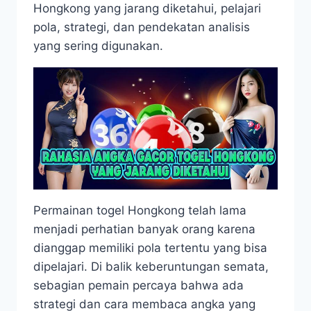
Hongkong yang jarang diketahui, pelajari
pola, strategi, dan pendekatan analisis
yang sering digunakan.
Permainan togel Hongkong telah lama
menjadi perhatian banyak orang karena
dianggap memiliki pola tertentu yang bisa
dipelajari. Di balik keberuntungan semata,
sebagian pemain percaya bahwa ada
strategi dan cara membaca angka yang