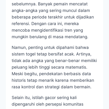
sebelumnya. Banyak pemain mencatat
angka-angka yang sering muncul dalam
beberapa periode terakhir untuk dijadikan
referensi. Dengan cara ini, mereka
mencoba mengidentifikasi tren yang
mungkin berulang di masa mendatang.
Namun, penting untuk dipahami bahwa
sistem togel tetap bersifat acak. Artinya,
tidak ada angka yang benar-benar memiliki
peluang lebih tinggi secara matematis.
Meski begitu, pendekatan berbasis data
historis tetap menarik karena memberikan
rasa kontrol dan strategi dalam bermain.
Selain itu, istilah gacor sering kali
dipengaruhi oleh persepsi komunitas