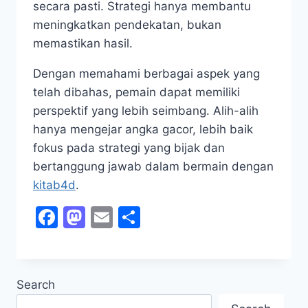
secara pasti. Strategi hanya membantu
meningkatkan pendekatan, bukan
memastikan hasil.
Dengan memahami berbagai aspek yang
telah dibahas, pemain dapat memiliki
perspektif yang lebih seimbang. Alih-alih
hanya mengejar angka gacor, lebih baik
fokus pada strategi yang bijak dan
bertanggung jawab dalam bermain
dengan
kitab4d
.
Facebook
Mastodon
Email
Share
Search