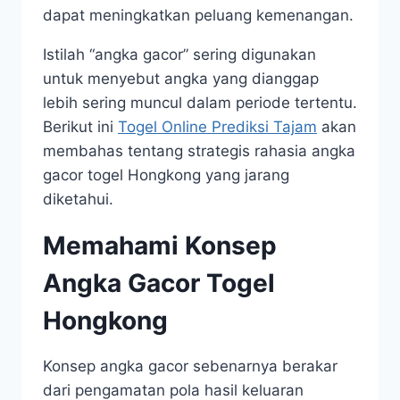
dapat meningkatkan peluang kemenangan.
Istilah “angka gacor” sering digunakan
untuk menyebut angka yang dianggap
lebih sering muncul dalam periode tertentu.
Berikut ini
Togel Online Prediksi Tajam
akan
membahas tentang strategis rahasia angka
gacor togel Hongkong yang jarang
diketahui.
Memahami Konsep
Angka Gacor Togel
Hongkong
Konsep angka gacor sebenarnya berakar
dari pengamatan pola hasil keluaran