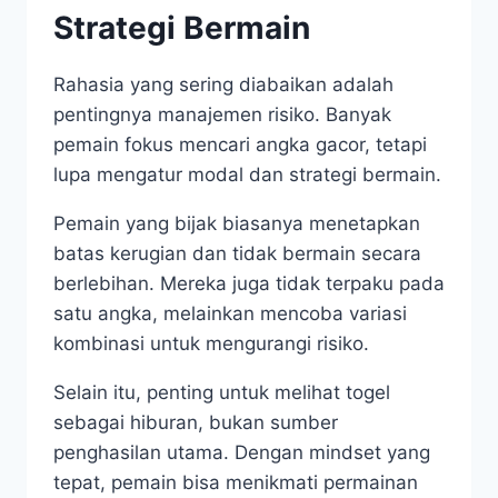
Strategi Bermain
Rahasia yang sering diabaikan adalah
pentingnya manajemen risiko. Banyak
pemain fokus mencari angka gacor, tetapi
lupa mengatur modal dan strategi bermain.
Pemain yang bijak biasanya menetapkan
batas kerugian dan tidak bermain secara
berlebihan. Mereka juga tidak terpaku pada
satu angka, melainkan mencoba variasi
kombinasi untuk mengurangi risiko.
Selain itu, penting untuk melihat togel
sebagai hiburan, bukan sumber
penghasilan utama. Dengan mindset yang
tepat, pemain bisa menikmati permainan