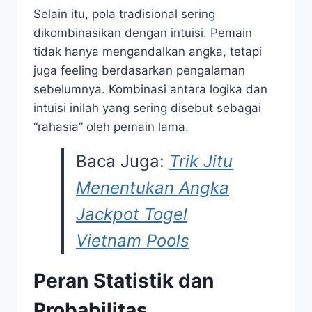
Selain itu, pola tradisional sering
dikombinasikan dengan intuisi. Pemain
tidak hanya mengandalkan angka, tetapi
juga feeling berdasarkan pengalaman
sebelumnya. Kombinasi antara logika dan
intuisi inilah yang sering disebut sebagai
“rahasia” oleh pemain lama.
Baca Juga:
Trik Jitu
Menentukan Angka
Jackpot Togel
Vietnam Pools
Peran Statistik dan
Probabilitas