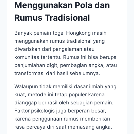
Menggunakan Pola dan
Rumus Tradisional
Banyak pemain togel Hongkong masih
menggunakan rumus tradisional yang
diwariskan dari pengalaman atau
komunitas tertentu. Rumus ini bisa berupa
penjumlahan digit, pembagian angka, atau
transformasi dari hasil sebelumnya.
Walaupun tidak memiliki dasar ilmiah yang
kuat, metode ini tetap populer karena
dianggap berhasil oleh sebagian pemain.
Faktor psikologis juga berperan besar,
karena penggunaan rumus memberikan
rasa percaya diri saat memasang angka.