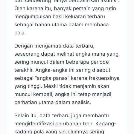
dan cenderung hanya berdasarkan asumsi.
Oleh karena itu, banyak pemain yang rutin
mengumpulkan hasil keluaran terbaru
sebagai bahan utama dalam membaca
pola.
Dengan mengamati data terbaru,
seseorang dapat melihat angka mana yang
sering muncul dalam beberapa periode
terakhir. Angka-angka ini sering disebut
sebagai “angka panas” karena frekuensinya
yang tinggi. Meski tidak menjamin akan
muncul kembali, angka ini tetap menjadi
perhatian utama dalam analisis.
Selain itu, data terbaru juga membantu
mengidentifikasi perubahan tren. Kadang-
kadang pola yang sebelumnya sering