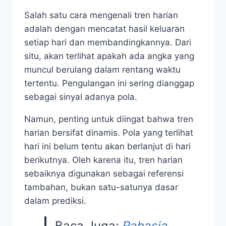
Salah satu cara mengenali tren harian
adalah dengan mencatat hasil keluaran
setiap hari dan membandingkannya. Dari
situ, akan terlihat apakah ada angka yang
muncul berulang dalam rentang waktu
tertentu. Pengulangan ini sering dianggap
sebagai sinyal adanya pola.
Namun, penting untuk diingat bahwa tren
harian bersifat dinamis. Pola yang terlihat
hari ini belum tentu akan berlanjut di hari
berikutnya. Oleh karena itu, tren harian
sebaiknya digunakan sebagai referensi
tambahan, bukan satu-satunya dasar
dalam prediksi.
Baca Juga:
Rahasia