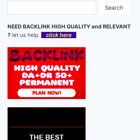
Search
NEED BACKLINK HIGH QUALITY and RELEVANT
?
let us help.
click here