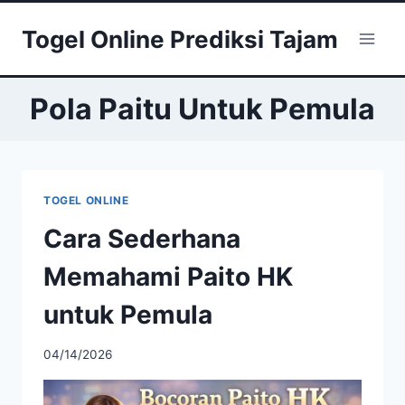
Skip
Togel Online Prediksi Tajam
to
content
Pola Paitu Untuk Pemula
TOGEL ONLINE
Cara Sederhana
Memahami Paito HK
untuk Pemula
04/14/2026