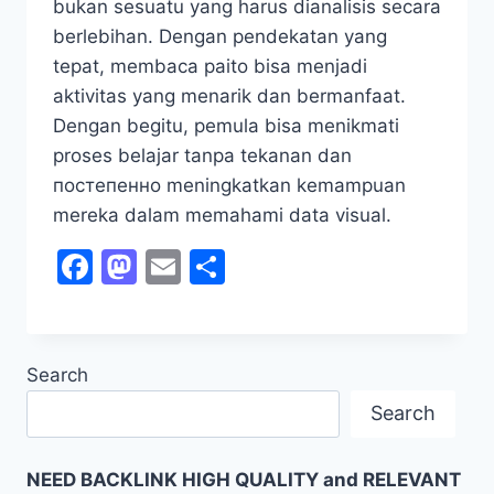
bukan sesuatu yang harus dianalisis secara
berlebihan. Dengan pendekatan yang
tepat, membaca paito bisa menjadi
aktivitas yang menarik dan bermanfaat.
Dengan begitu, pemula bisa menikmati
proses belajar tanpa tekanan dan
постепенно meningkatkan kemampuan
mereka dalam memahami data visual.
Facebook
Mastodon
Email
Share
Search
Search
NEED BACKLINK HIGH QUALITY and RELEVANT