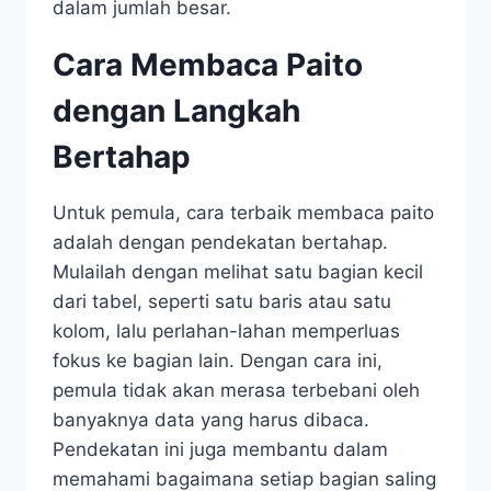
dalam jumlah besar.
Cara Membaca Paito
dengan Langkah
Bertahap
Untuk pemula, cara terbaik membaca paito
adalah dengan pendekatan bertahap.
Mulailah dengan melihat satu bagian kecil
dari tabel, seperti satu baris atau satu
kolom, lalu perlahan-lahan memperluas
fokus ke bagian lain. Dengan cara ini,
pemula tidak akan merasa terbebani oleh
banyaknya data yang harus dibaca.
Pendekatan ini juga membantu dalam
memahami bagaimana setiap bagian saling