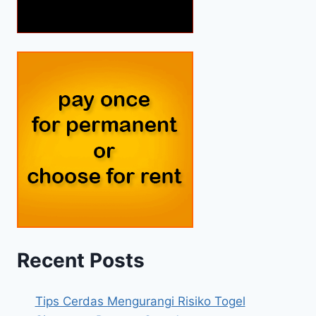
Recent Posts
Tips Cerdas Mengurangi Risiko Togel