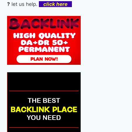
?
let us help.
click here