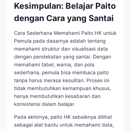
Kesimpulan: Belajar Paito
dengan Cara yang Santai
Cara Sederhana Memahami Paito HK untuk
Pemula pada dasarnya adalah tentang
memahami struktur dan visualisasi data
dengan pendekatan yang santai. Dengan
memahami tabel, warna, dan pola
sederhana, pemula bisa membaca paito
tanpa harus merasa kesulitan. Proses ini
tidak membutuhkan kemampuan khusus,
hanya membutuhkan kesabaran dan
konsistensi dalam belajar.
Pada akhirnya, paito HK sebaiknya dilihat
sebagai alat bantu untuk memahami data,