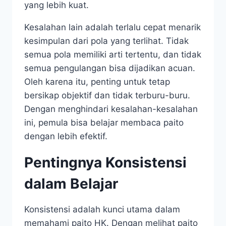
yang lebih kuat.
Kesalahan lain adalah terlalu cepat menarik
kesimpulan dari pola yang terlihat. Tidak
semua pola memiliki arti tertentu, dan tidak
semua pengulangan bisa dijadikan acuan.
Oleh karena itu, penting untuk tetap
bersikap objektif dan tidak terburu-buru.
Dengan menghindari kesalahan-kesalahan
ini, pemula bisa belajar membaca paito
dengan lebih efektif.
Pentingnya Konsistensi
dalam Belajar
Konsistensi adalah kunci utama dalam
memahami paito HK. Dengan melihat paito