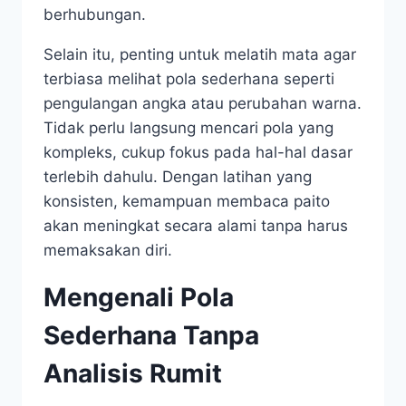
berhubungan.
Selain itu, penting untuk melatih mata agar
terbiasa melihat pola sederhana seperti
pengulangan angka atau perubahan warna.
Tidak perlu langsung mencari pola yang
kompleks, cukup fokus pada hal-hal dasar
terlebih dahulu. Dengan latihan yang
konsisten, kemampuan membaca paito
akan meningkat secara alami tanpa harus
memaksakan diri.
Mengenali Pola
Sederhana Tanpa
Analisis Rumit