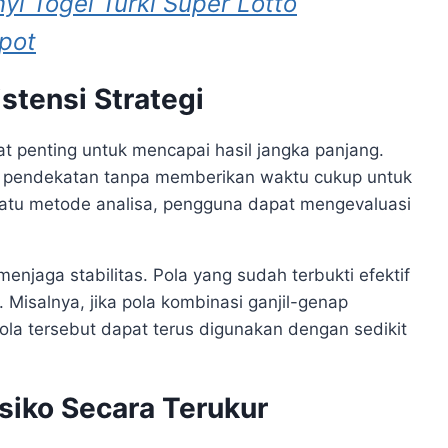
yi Togel Turki Super Lotto
pot
tensi Strategi
t penting untuk mencapai hasil jangka panjang.
i pendekatan tanpa memberikan waktu cukup untuk
atu metode analisa, pengguna dapat mengevaluasi
njaga stabilitas. Pola yang sudah terbukti efektif
isalnya, jika pola kombinasi ganjil-genap
ola tersebut dapat terus digunakan dengan sedikit
siko Secara Terukur