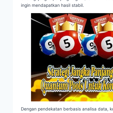
ingin mendapatkan hasil stabil.
Dengan pendekatan berbasis analisa data, 