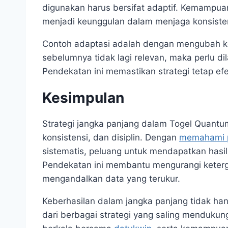
digunakan harus bersifat adaptif. Kemampua
menjadi keunggulan dalam menjaga konsisten
Contoh adaptasi adalah dengan mengubah kom
sebelumnya tidak lagi relevan, maka perlu di
Pendekatan ini memastikan strategi tetap ef
Kesimpulan
Strategi jangka panjang dalam Togel Quantu
konsistensi, dan disiplin. Dengan
memahami p
sistematis, peluang untuk mendapatkan hasil 
Pendekatan ini membantu mengurangi keterg
mengandalkan data yang terukur.
Keberhasilan dalam jangka panjang tidak ha
dari berbagai strategi yang saling mendukung