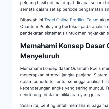
peluang hasil optimal dapat dicapai secara
semata dalam setiap periode pengamatan an
Dibawah ini
Togel Online Prediksi Tajam
akan
Quantum Pools yang berfokus pada analisa dat
pendekatan sistematis untuk meningkatkan sta
Memahami Konsep Dasar Q
Menyeluruh
Memahami konsep dasar Quantum Pools meru
menerapkan strategi jangka panjang. Sistem 
dalam periode tertentu, sehingga analisa h
kecenderungan angka yang sering muncul. Ta
cenderung tidak memiliki arah yang jelas.
Selain itu, penting untuk memahami bagaiman