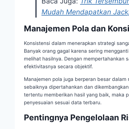
Baca Juga:
Trik Tersembun
Mudah Mendapatkan Jack
Manajemen Pola dan Konsis
Konsistensi dalam menerapkan strategi sanga
Banyak orang gagal karena sering menggant
melihat hasilnya. Dengan mempertahankan s
efektivitasnya secara objektif.
Manajemen pola juga berperan besar dalam me
sebaiknya dipertahankan dan dikembangkan. M
tertentu memberikan hasil yang baik, maka p
penyesuaian sesuai data terbaru.
Pentingnya Pengelolaan Ri