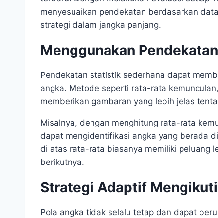
menyesuaikan pendekatan berdasarkan data t
strategi dalam jangka panjang.
Menggunakan Pendekatan 
Pendekatan statistik sederhana dapat mem
angka. Metode seperti rata-rata kemunculan, 
memberikan gambaran yang lebih jelas tent
Misalnya, dengan menghitung rata-rata kemu
dapat mengidentifikasi angka yang berada di
di atas rata-rata biasanya memiliki peluang 
berikutnya.
Strategi Adaptif Mengikut
Pola angka tidak selalu tetap dan dapat berub