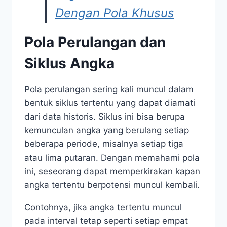
Dengan Pola Khusus
Pola Perulangan dan
Siklus Angka
Pola perulangan sering kali muncul dalam
bentuk siklus tertentu yang dapat diamati
dari data historis. Siklus ini bisa berupa
kemunculan angka yang berulang setiap
beberapa periode, misalnya setiap tiga
atau lima putaran. Dengan memahami pola
ini, seseorang dapat memperkirakan kapan
angka tertentu berpotensi muncul kembali.
Contohnya, jika angka tertentu muncul
pada interval tetap seperti setiap empat