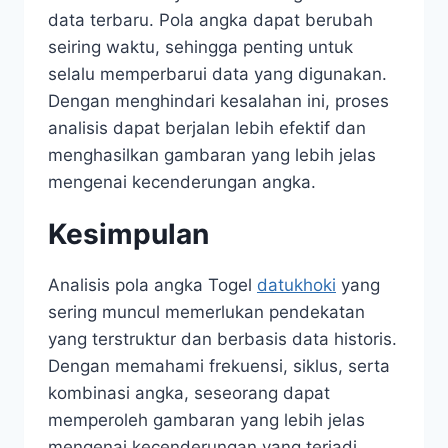
data terbaru. Pola angka dapat berubah
seiring waktu, sehingga penting untuk
selalu memperbarui data yang digunakan.
Dengan menghindari kesalahan ini, proses
analisis dapat berjalan lebih efektif dan
menghasilkan gambaran yang lebih jelas
mengenai kecenderungan angka.
Kesimpulan
Analisis pola angka Togel
datukhoki
yang
sering muncul memerlukan pendekatan
yang terstruktur dan berbasis data historis.
Dengan memahami frekuensi, siklus, serta
kombinasi angka, seseorang dapat
memperoleh gambaran yang lebih jelas
mengenai kecenderungan yang terjadi.