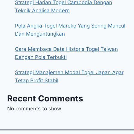
Strategi Harian Togel Cambodia Dengan
Teknik Analisa Modern
Pola Angka Togel Maroko Yang Sering Muncul
Dan Menguntungkan
Cara Membaca Data Historis Togel Taiwan
Dengan Pola Terbukti
Strategi Manajemen Modal Togel Japan Agar
Tetap Profit Stabil
Recent Comments
No comments to show.