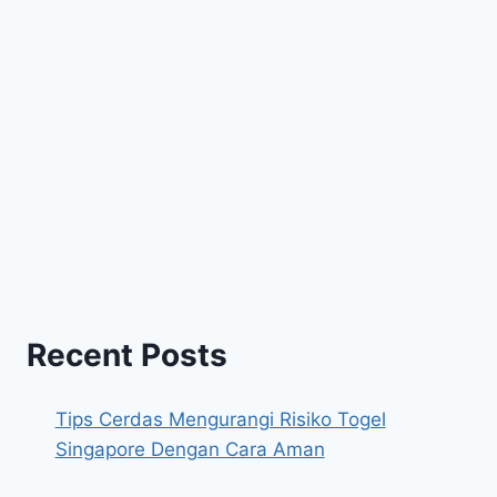
Recent Posts
Tips Cerdas Mengurangi Risiko Togel
Singapore Dengan Cara Aman