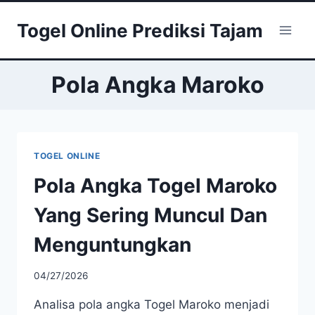
Skip
Togel Online Prediksi Tajam
to
content
Pola Angka Maroko
TOGEL ONLINE
Pola Angka Togel Maroko
Yang Sering Muncul Dan
Menguntungkan
04/27/2026
Analisa pola angka Togel Maroko menjadi