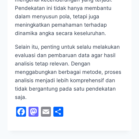
Pendekatan ini tidak hanya membantu
dalam menyusun pola, tetapi juga
meningkatkan pemahaman terhadap
dinamika angka secara keseluruhan.
Selain itu, penting untuk selalu melakukan
evaluasi dan pembaruan data agar hasil
analisis tetap relevan. Dengan
menggabungkan berbagai metode, proses
analisis menjadi lebih komprehensif dan
tidak bergantung pada satu pendekatan
saja.
Facebook
Mastodon
Email
Share