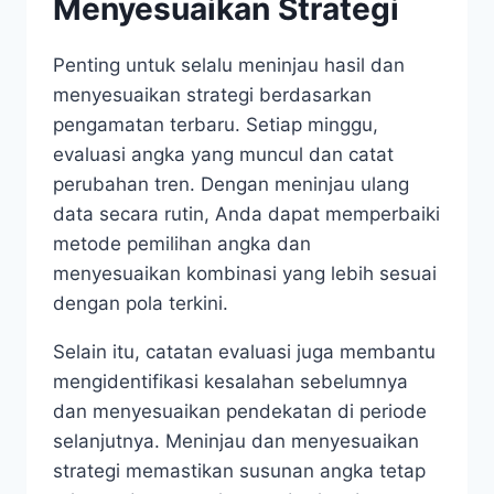
Menyesuaikan Strategi
Penting untuk selalu meninjau hasil dan
menyesuaikan strategi berdasarkan
pengamatan terbaru. Setiap minggu,
evaluasi angka yang muncul dan catat
perubahan tren. Dengan meninjau ulang
data secara rutin, Anda dapat memperbaiki
metode pemilihan angka dan
menyesuaikan kombinasi yang lebih sesuai
dengan pola terkini.
Selain itu, catatan evaluasi juga membantu
mengidentifikasi kesalahan sebelumnya
dan menyesuaikan pendekatan di periode
selanjutnya. Meninjau dan menyesuaikan
strategi memastikan susunan angka tetap