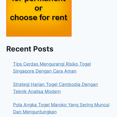
Recent Posts
Tips Cerdas Mengurangi Risiko Togel
Singapore Dengan Cara Aman
Strategi Harian Togel Cambodia Dengan
Teknik Analisa Modern
Pola Angka Togel Maroko Yang Sering Muncul
Dan Menguntungkan