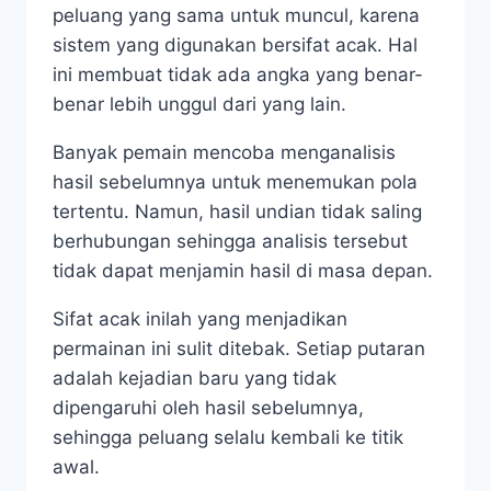
peluang yang sama untuk muncul, karena
sistem yang digunakan bersifat acak. Hal
ini membuat tidak ada angka yang benar-
benar lebih unggul dari yang lain.
Banyak pemain mencoba menganalisis
hasil sebelumnya untuk menemukan pola
tertentu. Namun, hasil undian tidak saling
berhubungan sehingga analisis tersebut
tidak dapat menjamin hasil di masa depan.
Sifat acak inilah yang menjadikan
permainan ini sulit ditebak. Setiap putaran
adalah kejadian baru yang tidak
dipengaruhi oleh hasil sebelumnya,
sehingga peluang selalu kembali ke titik
awal.