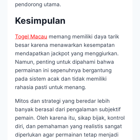
pendorong utama.
Kesimpulan
Togel Macau
memang memiliki daya tarik
besar karena menawarkan kesempatan
mendapatkan jackpot yang menggiurkan.
Namun, penting untuk dipahami bahwa
permainan ini sepenuhnya bergantung
pada sistem acak dan tidak memiliki
rahasia pasti untuk menang.
Mitos dan strategi yang beredar lebih
banyak berasal dari pengalaman subjektif
pemain. Oleh karena itu, sikap bijak, kontrol
diri, dan pemahaman yang realistis sangat
diperlukan agar permainan tetap menjadi