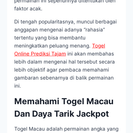
permainan ini sepenuhnya ditentukan oleh
faktor acak.
Di tengah popularitasnya, muncul berbagai
anggapan mengenai adanya “rahasia”
tertentu yang bisa membantu
meningkatkan peluang menang.
Togel
Online Prediksi Tajam
ini akan membahas
lebih dalam mengenai hal tersebut secara
lebih objektif agar pembaca memahami
gambaran sebenarnya di balik permainan
ini.
Memahami Togel Macau
Dan Daya Tarik Jackpot
Togel Macau adalah permainan angka yang