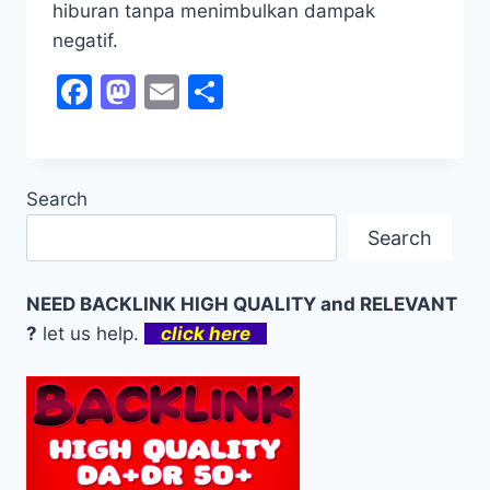
hiburan tanpa menimbulkan dampak
negatif.
Facebook
Mastodon
Email
Share
Search
Search
NEED BACKLINK HIGH QUALITY and RELEVANT
?
let us help.
click here