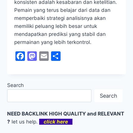
konsisten adalah kesabaran dan ketelitian.
Pemain yang terus belajar dari data dan
memperbaiki strategi analisisnya akan
memiliki peluang lebih besar untuk
mendapatkan prediksi yang stabil dan
permainan yang lebih terkontrol.
Facebook
Mastodon
Email
Share
Search
Search
NEED BACKLINK HIGH QUALITY and RELEVANT
?
let us help.
click here