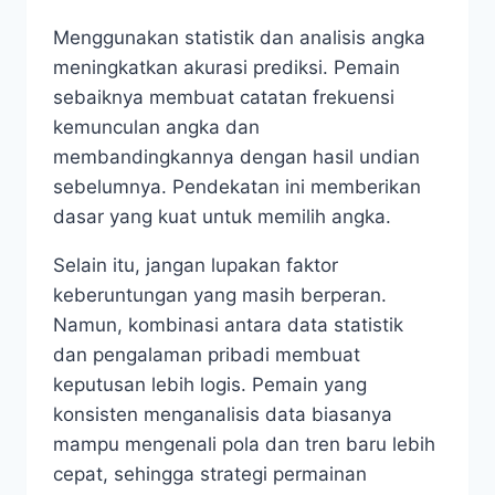
Menggunakan statistik dan analisis angka
meningkatkan akurasi prediksi. Pemain
sebaiknya membuat catatan frekuensi
kemunculan angka dan
membandingkannya dengan hasil undian
sebelumnya. Pendekatan ini memberikan
dasar yang kuat untuk memilih angka.
Selain itu, jangan lupakan faktor
keberuntungan yang masih berperan.
Namun, kombinasi antara data statistik
dan pengalaman pribadi membuat
keputusan lebih logis. Pemain yang
konsisten menganalisis data biasanya
mampu mengenali pola dan tren baru lebih
cepat, sehingga strategi permainan