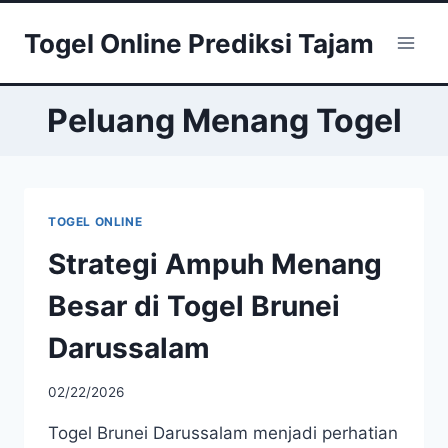
Skip
Togel Online Prediksi Tajam
to
content
Peluang Menang Togel
TOGEL ONLINE
Strategi Ampuh Menang
Besar di Togel Brunei
Darussalam
02/22/2026
Togel Brunei Darussalam menjadi perhatian