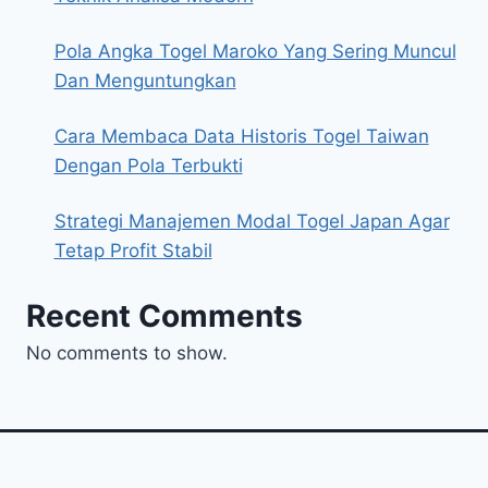
Pola Angka Togel Maroko Yang Sering Muncul
Dan Menguntungkan
Cara Membaca Data Historis Togel Taiwan
Dengan Pola Terbukti
Strategi Manajemen Modal Togel Japan Agar
Tetap Profit Stabil
Recent Comments
No comments to show.