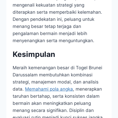
mengenali kekuatan strategi yang
diterapkan serta memperbaiki kelemahan.
Dengan pendekatan ini, peluang untuk
menang besar tetap terjaga dan
pengalaman bermain menjadi lebih
menyenangkan serta menguntungkan.
Kesimpulan
Meraih kemenangan besar di Togel Brunei
Darussalam membutuhkan kombinasi
strategi, manajemen modal, dan analisis
data.
Memahami pola angka
, menerapkan
taruhan bertahap, serta konsisten dalam
bermain akan meningkatkan peluang
menang secara signifikan. Disiplin dan
evaluasi rutin menjadi kunci sukses jangka