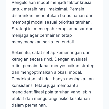
Pengelolaan modal menjadi faktor krusial
untuk meraih hasil maksimal. Pemain
disarankan menentukan batas harian dan
membagi modal sesuai prioritas taruhan.
Strategi ini mencegah kerugian besar dan
menjaga agar permainan tetap
menyenangkan serta terkendali.
Selain itu, catat setiap kemenangan dan
kerugian secara rinci. Dengan evaluasi
rutin, pemain dapat menyesuaikan strategi
dan mengoptimalkan alokasi modal.
Pendekatan ini tidak hanya meningkatkan
konsistensi tetapi juga membantu
mengidentifikasi pola taruhan yang lebih
efektif dan mengurangi risiko kesalahan
dalam permainan.