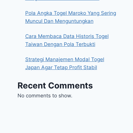
Pola Angka Togel Maroko Yang Sering
Muncul Dan Menguntungkan
Cara Membaca Data Historis Togel
Taiwan Dengan Pola Terbukti
Strategi Manajemen Modal Togel
Japan Agar Tetap Profit Stabil
Recent Comments
No comments to show.