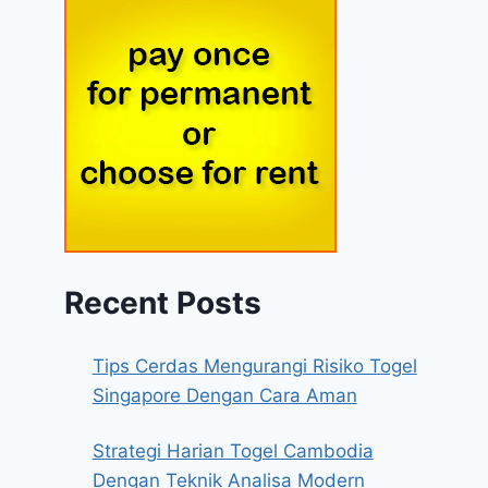
Recent Posts
Tips Cerdas Mengurangi Risiko Togel
Singapore Dengan Cara Aman
Strategi Harian Togel Cambodia
Dengan Teknik Analisa Modern