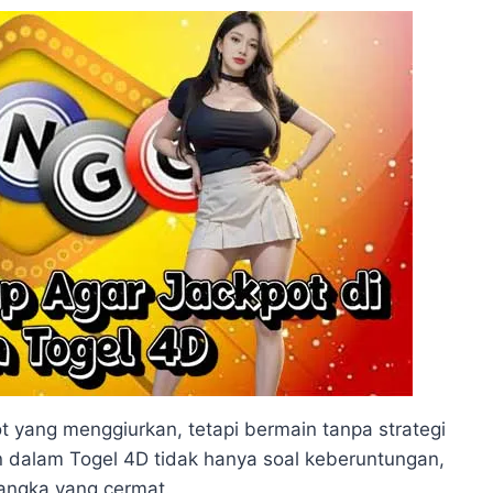
 yang menggiurkan, tetapi bermain tanpa strategi
dalam Togel 4D tidak hanya soal keberuntungan,
 angka yang cermat.