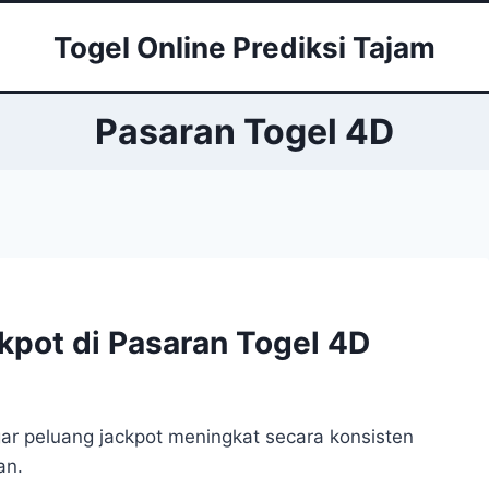
Togel Online Prediksi Tajam
Pasaran Togel 4D
kpot di Pasaran Togel 4D
gar peluang jackpot meningkat secara konsisten
an.