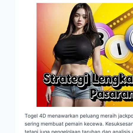
Togel 4D menawarkan peluang meraih jackpot
sering membuat pemain kecewa. Kesuksesan 
tetapi juga pengelolaan taruhan dan analisis