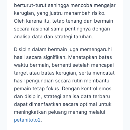
berturut-turut sehingga mencoba mengejar
kerugian, yang justru menambah risiko.
Oleh karena itu, tetap tenang dan bermain
secara rasional sama pentingnya dengan
analisa data dan strategi taruhan.
Disiplin dalam bermain juga memengaruhi
hasil secara signifikan. Menetapkan batas
waktu bermain, berhenti setelah mencapai
target atau batas kerugian, serta mencatat
hasil pengundian secara rutin membantu
pemain tetap fokus. Dengan kontrol emosi
dan disiplin, strategi analisa data terbaru
dapat dimanfaatkan secara optimal untuk
meningkatkan peluang menang melalui
petanitoto2
.