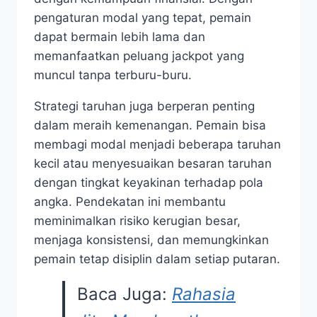
pengaturan modal yang tepat, pemain
dapat bermain lebih lama dan
memanfaatkan peluang jackpot yang
muncul tanpa terburu-buru.
Strategi taruhan juga berperan penting
dalam meraih kemenangan. Pemain bisa
membagi modal menjadi beberapa taruhan
kecil atau menyesuaikan besaran taruhan
dengan tingkat keyakinan terhadap pola
angka. Pendekatan ini membantu
meminimalkan risiko kerugian besar,
menjaga konsistensi, dan memungkinkan
pemain tetap disiplin dalam setiap putaran.
Baca Juga:
Rahasia