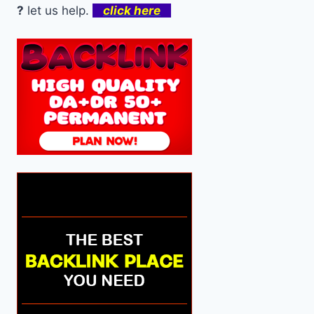
?
let us help.
click here