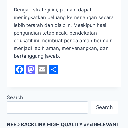
Dengan strategi ini, pemain dapat
meningkatkan peluang kemenangan secara
lebih terarah dan disiplin. Meskipun hasil
pengundian tetap acak, pendekatan
edukatif ini membuat pengalaman bermain
menjadi lebih aman, menyenangkan, dan
bertanggung jawab.
Facebook
Mastodon
Email
Share
Search
Search
NEED BACKLINK HIGH QUALITY and RELEVANT