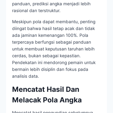
panduan, prediksi angka menjadi lebih
rasional dan terstruktur.
Meskipun pola dapat membantu, penting
diingat bahwa hasil tetap acak dan tidak
ada jaminan kemenangan 100%. Pola
terpercaya berfungsi sebagai panduan
untuk membuat keputusan taruhan lebih
cerdas, bukan sebagai kepastian.
Pendekatan ini mendorong pemain untuk
bermain lebih disiplin dan fokus pada
analisis data.
Mencatat Hasil Dan
Melacak Pola Angka
Mencatat hasil pengundian sebelumnya