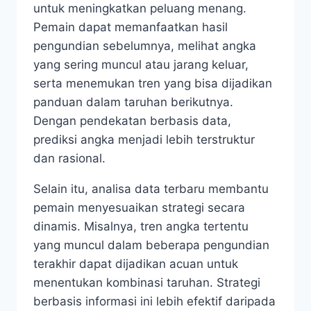
untuk meningkatkan peluang menang.
Pemain dapat memanfaatkan hasil
pengundian sebelumnya, melihat angka
yang sering muncul atau jarang keluar,
serta menemukan tren yang bisa dijadikan
panduan dalam taruhan berikutnya.
Dengan pendekatan berbasis data,
prediksi angka menjadi lebih terstruktur
dan rasional.
Selain itu, analisa data terbaru membantu
pemain menyesuaikan strategi secara
dinamis. Misalnya, tren angka tertentu
yang muncul dalam beberapa pengundian
terakhir dapat dijadikan acuan untuk
menentukan kombinasi taruhan. Strategi
berbasis informasi ini lebih efektif daripada