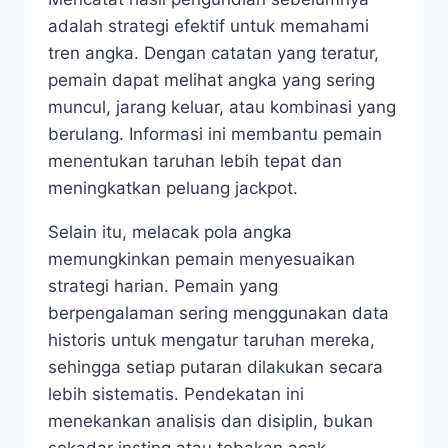
adalah strategi efektif untuk memahami
tren angka. Dengan catatan yang teratur,
pemain dapat melihat angka yang sering
muncul, jarang keluar, atau kombinasi yang
berulang. Informasi ini membantu pemain
menentukan taruhan lebih tepat dan
meningkatkan peluang jackpot.
Selain itu, melacak pola angka
memungkinkan pemain menyesuaikan
strategi harian. Pemain yang
berpengalaman sering menggunakan data
historis untuk mengatur taruhan mereka,
sehingga setiap putaran dilakukan secara
lebih sistematis. Pendekatan ini
menekankan analisis dan disiplin, bukan
sekadar insting atau tebakan acak.