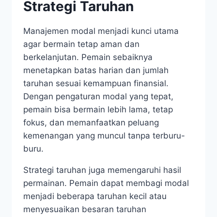
Strategi Taruhan
Manajemen modal menjadi kunci utama
agar bermain tetap aman dan
berkelanjutan. Pemain sebaiknya
menetapkan batas harian dan jumlah
taruhan sesuai kemampuan finansial.
Dengan pengaturan modal yang tepat,
pemain bisa bermain lebih lama, tetap
fokus, dan memanfaatkan peluang
kemenangan yang muncul tanpa terburu-
buru.
Strategi taruhan juga memengaruhi hasil
permainan. Pemain dapat membagi modal
menjadi beberapa taruhan kecil atau
menyesuaikan besaran taruhan