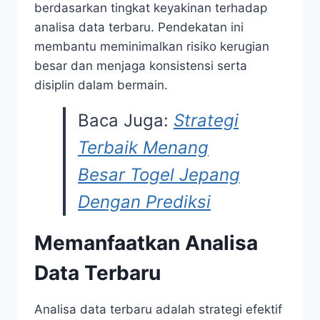
berdasarkan tingkat keyakinan terhadap
analisa data terbaru. Pendekatan ini
membantu meminimalkan risiko kerugian
besar dan menjaga konsistensi serta
disiplin dalam bermain.
Baca Juga:
Strategi
Terbaik Menang
Besar Togel Jepang
Dengan Prediksi
Memanfaatkan Analisa
Data Terbaru
Analisa data terbaru adalah strategi efektif