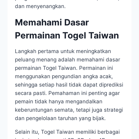
dan menyenangkan.
Memahami Dasar
Permainan Togel Taiwan
Langkah pertama untuk meningkatkan
peluang menang adalah memahami dasar
permainan Togel Taiwan. Permainan ini
menggunakan pengundian angka acak,
sehingga setiap hasil tidak dapat diprediksi
secara pasti. Pemahaman ini penting agar
pemain tidak hanya mengandalkan
keberuntungan semata, tetapi juga strategi
dan pengelolaan taruhan yang bijak.
Selain itu, Togel Taiwan memiliki berbagai