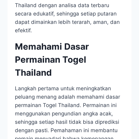
Thailand dengan analisa data terbaru
secara edukatif, sehingga setiap putaran
dapat dimainkan lebih terarah, aman, dan
efektif.
Memahami Dasar
Permainan Togel
Thailand
Langkah pertama untuk meningkatkan
peluang menang adalah memahami dasar
permainan Togel Thailand. Permainan ini
menggunakan pengundian angka acak,
sehingga setiap hasil tidak bisa diprediksi
dengan pasti. Pemahaman ini membantu
pemain menyadari bahwa kemenangan