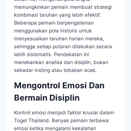
memungkinkan pemain membuat strategi
kombinasi taruhan yang lebih efektif.
Beberapa pemain berpengalaman
menggunakan pola historis untuk
menyesuaikan taruhan harian mereka,
sehingga setiap putaran dilakukan secara
lebih sistematis. Pendekatan ini
menekankan analisa dan disiplin, bukan
sekadar insting atau tebakan acak.
Mengontrol Emosi Dan
Bermain Disiplin
Kontrol emosi menjadi faktor krusial dalam
Togel Thailand. Banyak pemain terbawa
emosi ketika mengalami kekalahan